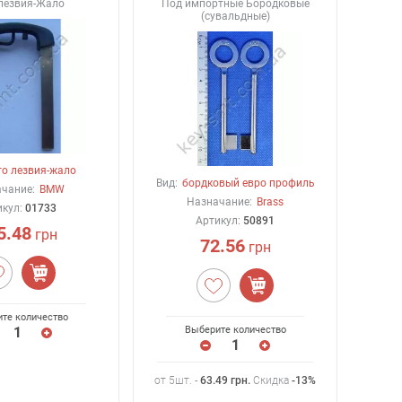
лезвия-Жало
Под импортные Бородковые
(сувальдные)
то лезвия-жало
Вид:
бордковый евро профиль
чание:
BMW
Назначание:
Brass
икул:
01733
Артикул:
50891
5.48
грн
72.56
грн
те количество
Выберите количество
от 5шт. -
63.49
грн
.
Скидка
-13%