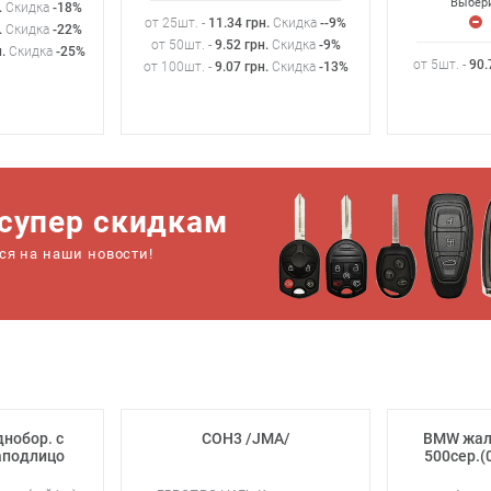
Выбери
.
Скидка
-18%
от 25шт. -
11.34
грн
.
Скидка
--9%
.
Скидка
-22%
от 50шт. -
9.52
грн
.
Скидка
-9%
н
.
Скидка
-25%
от 5шт. -
90.
от 100шт. -
9.07
грн
.
Скидка
-13%
супер скидкам
ься на наши новости!
нобор. с
COH3 /JMA/
BMW жало
аподлицо
500сер.(