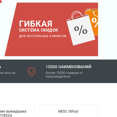
ГИБКАЯ
СИСТЕМА СКИДОК
для постоянных клиентов
А
15000 НАИМЕНОВАНИЙ
ии или на
Более 15000 товаров от
производителя
вие выкидушка
AB32 /Silca/
77853)I