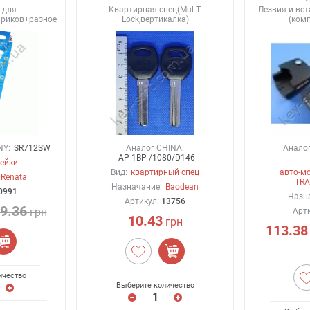
 для
Квартирная спец(Mul-T-
Лезвия и вс
ариков+разное
Lock,вертикалка)
(ком
NY:
SR712SW
Аналог CHINA:
Аналог 
AP-1BP /1080/D146
ейки
Вид:
квартирный спец
авто-мо
Renata
TRA
Назначание:
Baodean
0991
Назн
Артикул:
13756
9.36
грн
Арт
10.43
грн
113.38
ичество
Выберите количество