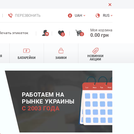
ПЕРЕЗВОНИТЬ
UAH
RUS
Моя корзина
Печать этикеток
0
0.00
грн
0
ЛЯ
НОВИНКИ
БАТАРЕЙКИ
ЗАМКИ
АКЦИИ
РАБОТАЕМ НА
РЫНКЕ УКРАИНЫ
С 2003 ГОДА