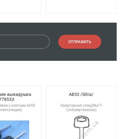
ОТПРАВИТЬ
вие выкидушка
AB32 /Silca/
77853)I
тавки к ключам AUDI
Квартирная спец(Mul-T-
плектующие)
Lock,вертикалка)