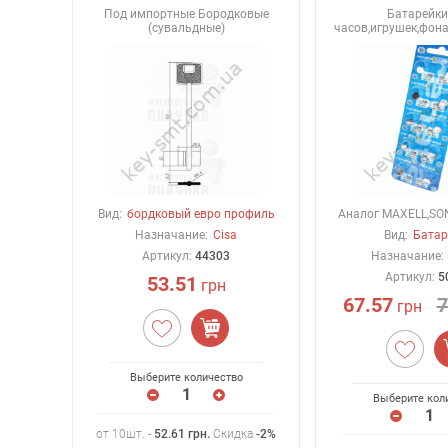
Под импортные Бородковые
Батарейки
(сувальдные)
часов,игрушек,фон
Вид:
бордковый евро профиль
Аналог MAXELL,SO
Назначание:
Cisa
Вид:
Батар
Артикул:
44303
Назначание:
Артикул:
5
53.51
грн
67.57
7
грн
Выберите количество
Выберите кол
от 10шт. -
52.61
грн
.
Скидка
-2%