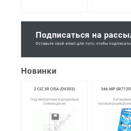
Подписаться на рассы
Оставьте свой email для того, чтобы подписат
Новинки
2 CIZ 3R CISA (DV303)
346.MP SR712
Под импортные Бородковые
Батарейки
(сувальдные)
часов,игрушек,фон