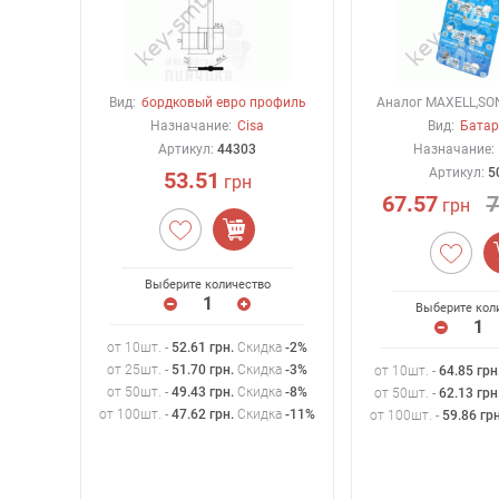
Вид:
бордковый евро профиль
Аналог MAXELL,SO
Назначание:
Cisa
Вид:
Батар
Артикул:
44303
Назначание:
Артикул:
5
53.51
грн
67.57
7
грн
Выберите количество
Выберите кол
от 10шт. -
52.61
грн
.
Скидка
-2%
от 25шт. -
51.70
грн
.
Скидка
-3%
от 10шт. -
64.85
грн
от 50шт. -
49.43
грн
.
Скидка
-8%
от 50шт. -
62.13
грн
от 100шт. -
47.62
грн
.
Скидка
-11%
от 100шт. -
59.86
гр