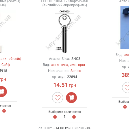
вые (сейфы)
ЕВРОПРОФИЛЬ Квартирная
Авто 
ные)
(английский европрофиль)
Вид:
ав
тальной-сейф
Аналог Silca:
SNC3
Назна
Сейф
Вид:
англ. типа, имп. прог.
Арт
5918
Назначание:
Sonico
38
Артикул:
22894
грн
14.51
грн
Выбери
ичество
Выберите количество
от 10шт. -
14.06
грн
.
Скидка
-3%