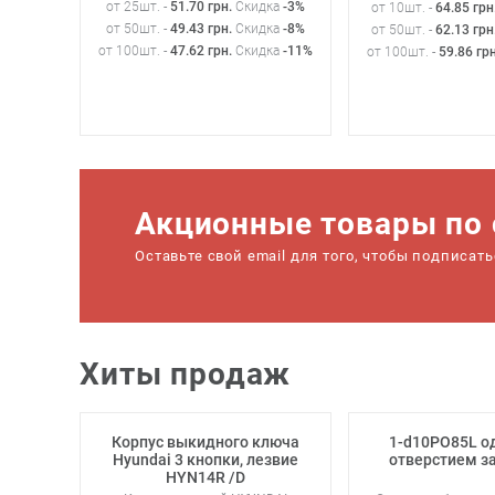
от 25шт. -
51.70
грн
.
Скидка
-3%
от 10шт. -
64.85
грн
от 50шт. -
49.43
грн
.
Скидка
-8%
от 50шт. -
62.13
грн
от 100шт. -
47.62
грн
.
Скидка
-11%
от 100шт. -
59.86
гр
Акционные товары по 
Оставьте свой email для того, чтобы подписат
Хиты продаж
Корпус выкидного ключа
1-d10РО85L од
Hyundai 3 кнопки, лезвие
отверстием з
HYN14R /D