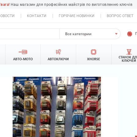
Увага!
Наш магазин для професійних майстрів по виготовленню ключів
ОВОСТИ
КОНТАКТИ
ГОРЯЧИЕ НОВИНКИ
ВОПРОС ОТВЕТ
Все категории
СТАНОК Д
АВТО-МОТО
АВТОКЛЮЧИ
XHORSE
КЛЮЧЕЙ
ФЕССИОНАЛЬНЫЙ
ЗЕРНЫЙ СТАНОК
о и дизайн - SILCO