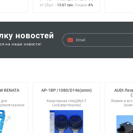
от 25шт. -
13.61
грн
.
Скидка
-6%
лку новостей
ься на наши новости!
SW RENATA
AP-1BP /1080/D146(xmm)
AUDI Лез
(
 для
Квартирная спец(Mul-T-
Лезвия и вс
ариков+разное
Lock,вертикалка)
(ком