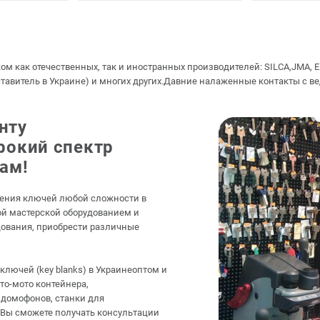
как отечественных, так и иностранных производителей: SILCA,JMA, ER
итель в Украине) и многих других.Давние налаженные контакты с вед
нту
рокий спектр
ам!
ления ключей любой сложности в
ой мастерской оборудованием и
дования, приобрести различные
лючей (key blanks) в Украинеоптом и
вто-мото контейнера,
 домофонов, станки для
 Вы сможете получать консультации