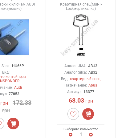
тавки к ключам AUDI
Квартирная спец(Mul-T-
плектующие)
Lock,вертикалка)
Silca:
HU66P
Аналог JMA:
ABU3
Вид:
Аналог Silca:
AB32
то контейнера-
Вид:
квартирный спец
NSPONDERI
Назначание:
Abus
ачание:
Audi
Артикул:
13377
икул:
77853
68.03
грн
172.33
грн
грн
Выберите количество