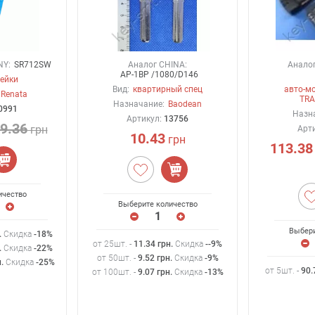
NY:
SR712SW
Аналог CHINA:
Аналог 
AP-1BP /1080/D146
ейки
Вид:
квартирный спец
авто-мо
Renata
TRA
Назначание:
Baodean
0991
Назн
Артикул:
13756
9.36
грн
Арт
10.43
грн
113.38
ичество
Выберите количество
Выбери
.
Скидка
-18%
от 25шт. -
11.34
грн
.
Скидка
--9%
.
Скидка
-22%
от 50шт. -
9.52
грн
.
Скидка
-9%
н
.
Скидка
-25%
от 5шт. -
90.
от 100шт. -
9.07
грн
.
Скидка
-13%