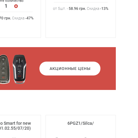
те количество
от 5шт. -
58.96
грн
.
Скидка
-13%
70
грн
.
Скидка
-47%
от 5ш
АКЦИОННЫЕ ЦЕНЫ
 Smart for new
6PGZ1/Silca/
01.02.55/07/20)