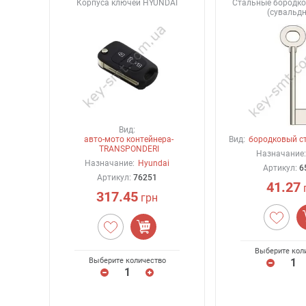
Корпуса ключей HYUNDAI
Стальные бородко
(сувальд
Вид:
авто-мото контейнера-
Вид:
бородковый с
TRANSPONDERI
Назначание:
Назначание:
Hyundai
Артикул:
6
Артикул:
76251
41.27
317.45
грн
Выберите кол
Выберите количество