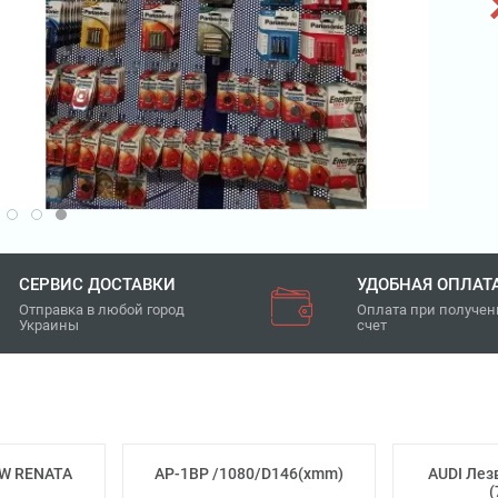
то
21 700
грн
 999 грн
ЕЕ О ТОВАРЕ
СЕРВИС ДОСТАВКИ
УДОБНАЯ ОПЛАТ
Отправка в любой город
Оплата при получен
Украины
счет
SW RENATA
AP-1BP /1080/D146(xmm)
AUDI Лез
(