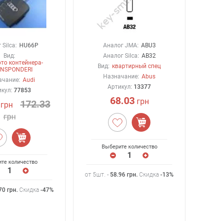
Silca:
HU66P
Аналог JMA:
ABU3
Вид:
Аналог Silca:
AB32
то контейнера-
Вид:
квартирный спец
NSPONDERI
Назначание:
Abus
ачание:
Audi
Артикул:
13377
икул:
77853
68.03
грн
172.33
грн
грн
Выберите количество
те количество
от 5шт. -
58.96
грн
.
Скидка
-13%
70
грн
.
Скидка
-47%
от 5ш