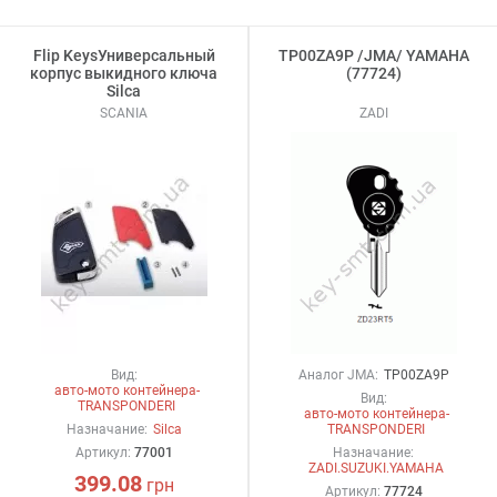
Flip KeysУниверсальный
TP00ZA9P /JMA/ YAMAHA
корпус выкидного ключа
(77724)
Silca
SCANIA
ZADI
Вид:
Аналог JMA:
TP00ZA9P
авто-мото контейнера-
Вид:
TRANSPONDERI
авто-мото контейнера-
Назначание:
Silca
TRANSPONDERI
Артикул:
77001
Назначание:
ZADI.SUZUKI.YAMAHA
399.08
грн
Артикул:
77724