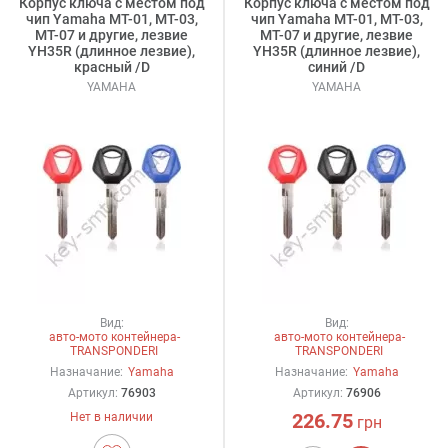
Корпус ключа с местом под
Корпус ключа с местом под
чип Yamaha MT-01, MT-03,
чип Yamaha MT-01, MT-03,
MT-07 и другие, лезвие
MT-07 и другие, лезвие
YH35R (длинное лезвие),
YH35R (длинное лезвие),
красный /D
синий /D
YAMAHA
YAMAHA
Вид:
Вид:
авто-мото контейнера-
авто-мото контейнера-
TRANSPONDERI
TRANSPONDERI
Назначание:
Yamaha
Назначание:
Yamaha
Артикул:
76903
Артикул:
76906
226.75
Нет в наличии
грн