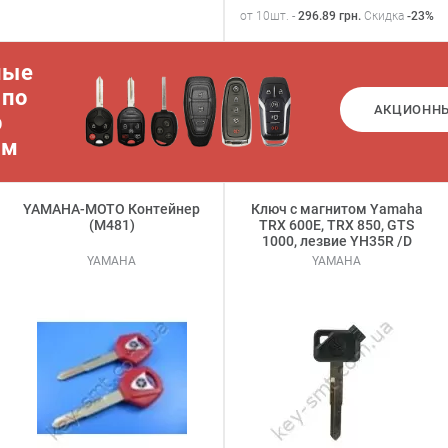
от 10шт. -
296.89
грн
.
Скидка
-23%
ные
 по
АКЦИОНН
р
ам
YAMAHA-MOTO Контейнер
Ключ с магнитом Yamaha
(M481)
TRX 600E, TRX 850, GTS
1000, лезвие YH35R /D
YAMAHA
YAMAHA