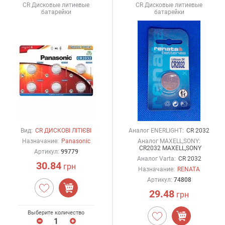
CR Дисковые литиевые
CR Дисковые литиевые
батарейки
батарейки
Вид:
CR ДИСКОВІ ЛІТІЄВІ
Аналог ENERLIGHT:
CR 2032
Назначание:
Panasonic
Аналог MAXELL,SONY:
CR2032 MAXELL,SONY
Артикул:
99779
Аналог Varta:
CR 2032
30.84
грн
Назначание:
RENATA
Артикул:
74808
29.48
грн
Выберите количество