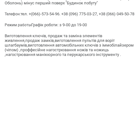
Оболонь) мінус перший поверх "Будинок побуту"
тел. +(066)-573-54-96. +38 (096) 775-03-27, +38 (066) 049-50-78
Телефон:
Графік роботи: з 9-00 до 19-00
Режим работы
Виготовлення ключів, продаж та заміна элементів
живлення,продаж замків,виготовлення пультів для воріт
шлагбаумів,виготовлення автомобільних ключів з іммобілайзером
(чіпом) ,проффесійне нагострювання ножів та ножиць
,нагострювання манікюрного та перукарського інструменту .