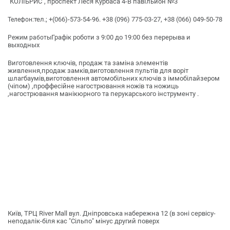
"КОЛІБРИС", проспект Леся Курбаса 4-В павІльйон №3
тел.; +(066)-573-54-96. +38 (096) 775-03-27, +38 (066) 049-50-78
Телефон:
Графік роботи з 9:00 до 19:00 без перерыва и
Режим работы
выходных
Виготовлення ключів, продаж та заміна элементів
живлення,продаж замків,виготовлення пультів для воріт
шлагбаумів,виготовлення автомобільних ключів з іммобілайзером
(чіпом) ,проффесійне нагострювання ножів та ножиць
,нагострювання манікюрного та перукарського інструменту .
Київ, ТРЦ River Mall вул. Дніпровська набережна 12 (в зоні сервісу-
неподалік-біля кас "Сільпо" мінус другий поверх