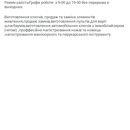
Графік роботи: з 9-00 до 19-00 без перерыва и
Режим работы
выходных.
Виготовлення ключів, продаж та заміна элементів
живлення,продаж замків,виготовлення пультів для воріт
шлагбаумів,виготовлення автомобільних ключів з іммобілайзером
(чіпом) ,проффесійне нагострювання ножів та ножиць
,нагострювання манікюрного та перукарського інструменту .