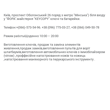
Київ, проспект Оболонський 26 поряд з метро "Мінська") біля входу
у "ФОРА".майстерня "KEYCOPY" ключі та батарейки.
+(066)-573-54-96. +38 (096) 775-03-27, +38 (066) 049-50-78
Телефон:
Щоденно 10:00 – 20:00
Режим работы
Виготовлення ключів, продаж та заміна элементів
живлення,продаж замків,виготовлення пультів для воріт
шлагбаумів,виготовлення автомобільних ключів з іммобілайзером
(чіпом) ,проффесійне нагострювання ножів та ножиць
,нагострювання манікюрного та перукарського інструменту .