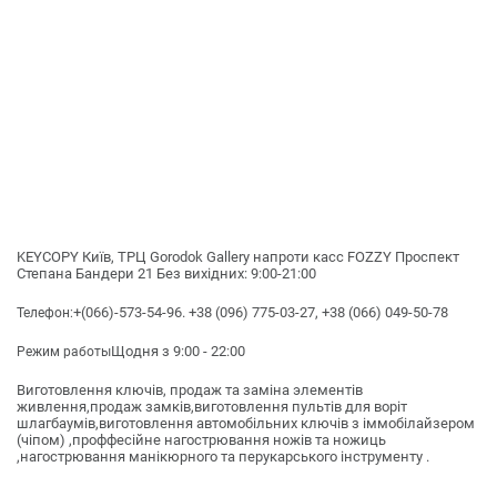
KEYCOPY Київ, ТРЦ Gorodok Gallery напроти касс FOZZY Проспект
Степана Бандери 21 Без вихідних: 9:00-21:00
+(066)-573-54-96. +38 (096) 775-03-27, +38 (066) 049-50-78
Телефон:
Щодня з 9:00 - 22:00
Режим работы
Виготовлення ключів, продаж та заміна элементів
живлення,продаж замків,виготовлення пультів для воріт
шлагбаумів,виготовлення автомобільних ключів з іммобілайзером
(чіпом) ,проффесійне нагострювання ножів та ножиць
,нагострювання манікюрного та перукарського інструменту .