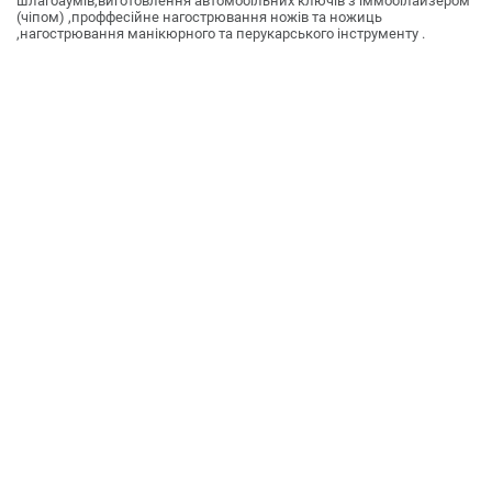
шлагбаумів,виготовлення автомобільних ключів з іммобілайзером
(чіпом) ,проффесійне нагострювання ножів та ножиць
,нагострювання манікюрного та перукарського інструменту .