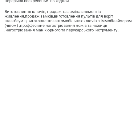
перерыва.воскресенье -выходной
Виготовлення ключів, продаж та заміна элементів
живлення,продаж замків,виготовлення пультів для воріт
шлагбаумів,виготовлення автомобільних ключів з іммобілайзером
(чіпом) ,проффесійне нагострювання ножів та ножиць
,нагострювання манікюрного та перукарського інструменту .