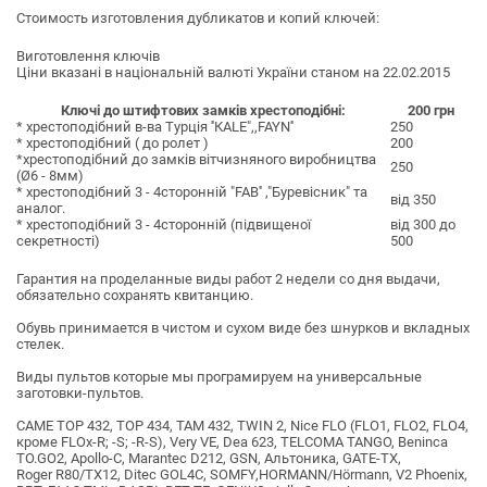
Стоимость изготовления дубликатов и копий ключей:
Виготовлення ключів
Ціни вказані в національній валюті України станом на 22.02.2015
Ключі до штифтових замків хрестоподібні:
200 грн
* хрестоподібний в-ва Турція ''КАLE",,FAYN''
250
* хрестоподібний ( до ролет )
200
*хрестоподібний до замків вітчизняного виробництва
250
(Ø6 - 8мм)
* хрестоподібний 3 - 4сторонній "FAB'' ,"Буревісник" та
від 350
аналог.
* хрестоподібний 3 - 4сторонній (підвищеної
від 300 до
секретності)
500
Гарантия на проделанные виды работ 2 недели со дня выдачи,
обязательно сохранять квитанцию.
Обувь принимается в чистом и сухом виде без шнурков и вкладных
стелек.
Виды пультов которые мы програмируем на универсальные
заготовки-пультов.
CAME TOP 432, TOP 434, TAM 432, TWIN 2, Nice FLO (FLO1, FLO2, FLO4,
кроме FLOх-R; -S; -R-S), Very VE, Dea 623, TELCOMA TANGO, Beninca
TO.GO2, Apollo-C, Marantec D212, GSN, Альтоника, GATE-TX,
Roger R80/TX12, Ditec GOL4C, SOMFY,HORMANN/Hörmann, V2 Phoenix,