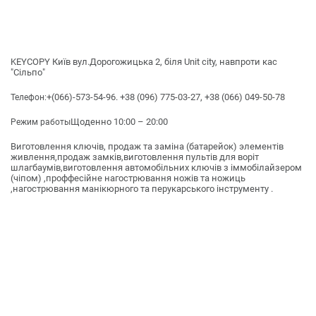
KEYCOPY Київ вул.Дорогожицька 2, біля Unit city, навпроти кас
"Сільпо"
+(066)-573-54-96. +38 (096) 775-03-27, +38 (066) 049-50-78
Телефон:
Щоденно 10:00 – 20:00
Режим работы
Виготовлення ключів, продаж та заміна (батарейок) элементів
живлення,продаж замків,виготовлення пультів для воріт
шлагбаумів,виготовлення автомобільних ключів з іммобілайзером
(чіпом) ,проффесійне нагострювання ножів та ножиць
,нагострювання манікюрного та перукарського інструменту .