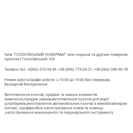
Київ "ГОЛОСІЇВСЬКИЙ УНІВЕРМАГ" між першим та другим поверхом,
проспект Голосіївський 104
тел. +(066)-573-54-96. +38 (096) 775-03-27, +38 (066) 049-50-78
Телефон:
Графік роботи: з 10:00 до 19:00 без перерыва.
Режим работы
Выходной-Воскресенье
Виготовлення ключів, продаж та заміна элементів
живлення,продаж замків,виготовлення пультів для воріт
шлагбаумів,виготовлення автомобільних ключів з іммобілайзером
(чіпом) ,проффесійне нагострювання ножів та ножиць
,нагострювання манікюрного та перукарського інструменту .