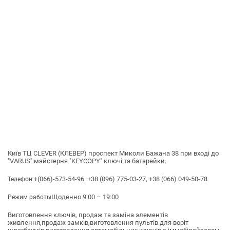
Київ ТЦ CLEVER (КЛЕВЕР) проспект Миколи Бажана 38 при вході до
"VARUS".майстерня "KEYCOPY" ключі та батарейки.
+(066)-573-54-96. +38 (096) 775-03-27, +38 (066) 049-50-78
Телефон:
Щоденно 9:00 – 19:00
Режим работы
Виготовлення ключів, продаж та заміна элементів
живлення,продаж замків,виготовлення пультів для воріт