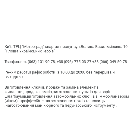
Київ ТРЦ "Метроград" квартал послуг вул.Велика Васильківська 10
"Площа Українських Героїв"
тел. (063) 101-90-78, +38 (096)-775-03-27 +38 (066)-049-50-78
Телефон:
Графік роботи: з 10:00 до 20:00 без перерыва и
Режим работы
выходных
Виготовлення ключів, продаж та заміна элементів
живлення,продаж замків,виготовлення пультів для воріт
шлагбаумів,виготовлення автомобільних ключів з іммобілайзером
(чіпом) ,проффесійне нагострювання ножів та ножиць
,нагострювання манікюрного та перукарського інструменту .