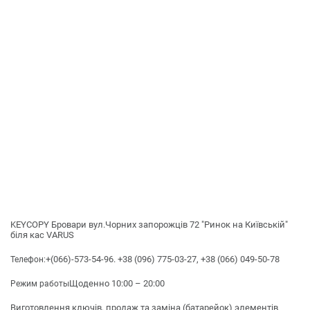
KEYCOPY Бровари вул.Чорних запорожців 72 "Ринок на Київській"
біля кас VARUS
+(066)-573-54-96. +38 (096) 775-03-27, +38 (066) 049-50-78
Телефон:
Щоденно 10:00 – 20:00
Режим работы
Виготовлення ключів, продаж та заміна (батарейок) элементів