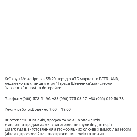
Київ вул.Межегірська 55/20 поряд з АТБ маркет та BEERLAND,
недалеко від станції метро "Тараса Шевченка".майстерня
"KEYCOPY" ключі та батарейки.
+(066)-573-54-96. +38 (096) 775-03-27, +38 (066) 049-50-78
Телефон:
Щоденно 9:00 – 19:00
Режим работы
Виготовлення ключів, продаж та заміна элементів
живлення,продаж замків,виготовлення пультів для воріт
шлагбаумів,виготовлення автомобільних ключів з іммобілайзером
(чіпом) ,проффесійне нагострювання ножів та ножиць