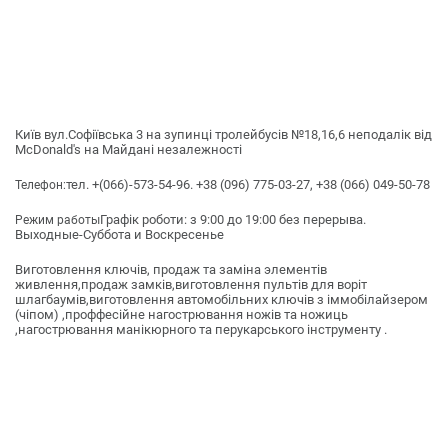
Київ вул.Софіївська 3 на зупинці тролейбусів №18,16,6 неподалік від
McDonald's на Майдані незалежності
тел. +(066)-573-54-96. +38 (096) 775-03-27, +38 (066) 049-50-78
Телефон:
Графік роботи: з 9:00 до 19:00 без перерыва.
Режим работы
Выходные-Суббота и Воскресенье
Виготовлення ключів, продаж та заміна элементів
живлення,продаж замків,виготовлення пультів для воріт
шлагбаумів,виготовлення автомобільних ключів з іммобілайзером
(чіпом) ,проффесійне нагострювання ножів та ножиць
,нагострювання манікюрного та перукарського інструменту .