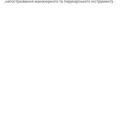
,нагострювання манікюрного та перукарського інструменту .