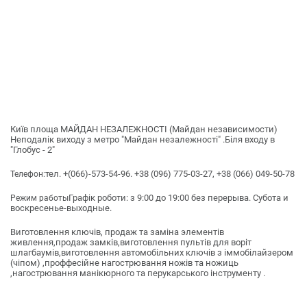
Київ площа МАЙДАН НЕЗАЛЕЖНОСТІ (Майдан независимости)
Неподалік виходу з метро "Майдан незалежності" .Біля входу в
"Глобус - 2"
тел. +(066)-573-54-96. +38 (096) 775-03-27, +38 (066) 049-50-78
Телефон:
Графік роботи: з 9:00 до 19:00 без перерыва. Субота и
Режим работы
воскресенье-выходные.
Виготовлення ключів, продаж та заміна элементів
живлення,продаж замків,виготовлення пультів для воріт
шлагбаумів,виготовлення автомобільних ключів з іммобілайзером
(чіпом) ,проффесійне нагострювання ножів та ножиць
,нагострювання манікюрного та перукарського інструменту .