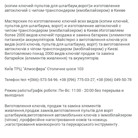
(копии ключей-пультов для шлагбаум,ворот)и изготовление
автоключей с чипом-транспондером (имобилайзером) в Киеве
Мастерские по изготовлению ключей всех видов (копии ключей,
пультов для шлагбаума, ворот) и изготовление автоключей с
чипом-транспондером (имобилайзером) в Киеве.Изготавляем
более 2000 видов ключей! продажа и замена батареек (элементов
питания)и аккумуляторов. Майстерні з виготовлення ключів усіх
видів (копії ключів, пультів для шлагбауму, воріт) та виготовлення
автоключів з чіпом-транспондером (імобілайзером) у Києві.
Виготовляємо понад 2000 видів ключів! продаж та заміна
батарейок (елементів живлення) та акумуляторів.
КиЇв ТРЦ "Атмосфера" Столичне шосе 103
тел +(066)-573-54-96. +38 (096) 775-03-27, +38 (066) 049-50-78
Телефон:
Графік роботи: Пн-Вс: 11:00 - 20:00 без перерыва и
Режим работы
выходных
Виготовлення ключів, продаж та заміна элементів
живлення,продаж замків,виготовлення пультів для воріт
шлагбаумів,виготовлення автомобільних ключів з іммобілайзером
(чіпом) ,проффесійне нагострювання ножів та ножиць
,нагострювання манікюрного та перукарського інструменту .