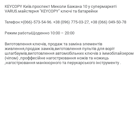
KEYCOPY Київ.проспект Миколи Бажана 10 у супермаркеті
VARUS.майстерня "KEYCOPY" ключі та батарейки
+(066)-573-54-96. +38 (096) 775-03-27, +38 (066) 049-50-78
Телефон:
Щоденно 10:00 – 20:00
Режим работы
Виготовлення ключів, продаж та заміна элементів
живлення,продаж замків,виготовлення пультів для воріт
шлагбаумів,виготовлення автомобільних ключів з іммобілайзером
(чіпом) ,проффесійне нагострювання ножів та ножиць
,нагострювання манікюрного та перукарського інструменту .