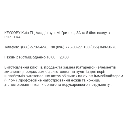
KEYCOPY Київ ТЦ Аладін вул. М. Гришка, 3А та 5 біля входу в
ROZETKA
+(066)-573-54-96. +38 (096) 775-03-27, +38 (066) 049-50-78
Телефон:
Щоденно 10:00 – 20:00
Режим работы
Виготовлення ключів, продаж та заміна (батарейок) элементів
живлення,продаж замків,виготовлення пультів для воріт
шлагбаумів,виготовлення автомобільних ключів з іммобілайзером
(чіпом) ,проффесійне нагострювання ножів та ножиць
,нагострювання манікюрного та перукарського інструменту .