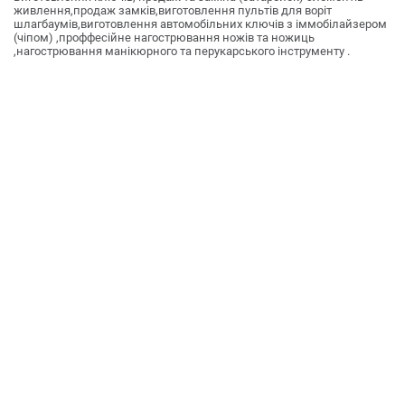
живлення,продаж замків,виготовлення пультів для воріт
шлагбаумів,виготовлення автомобільних ключів з іммобілайзером
(чіпом) ,проффесійне нагострювання ножів та ножиць
,нагострювання манікюрного та перукарського інструменту .