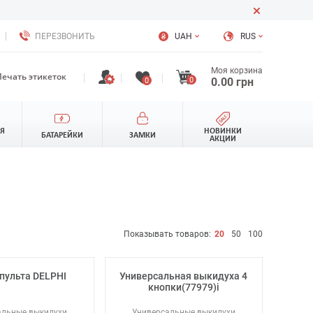
ПЕРЕЗВОНИТЬ
UAH
RUS
Моя корзина
Печать этикеток
0
0.00
грн
0
ЛЯ
НОВИНКИ
БАТАРЕЙКИ
ЗАМКИ
АКЦИИ
Показывать товаров:
20
50
100
пульта DELPHI
Универсальная выкидуха 4
кнопки(77979)i
альные выкидухи
Универсальные выкидухи