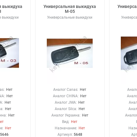
я выкидуха
Универсальная выкидуха
Универса
3
М-05
е выкидухи
Универсальные выкидухи
Универс
as:
Нет
Аналог Canas:
Нет
Анало
NA:
Нет
Аналог CHINA:
Нет
Анало
A:
Нет
Аналог JMA:
Нет
Анал
a:
Нет
Аналог Silca:
Нет
Анал
ина:
Нет
Аналог Украина:
Нет
Аналог
ет
Вид:
Нет
е:
Нет
Назначание:
Нет
Назн
5646
Артикул:
5648
Ар