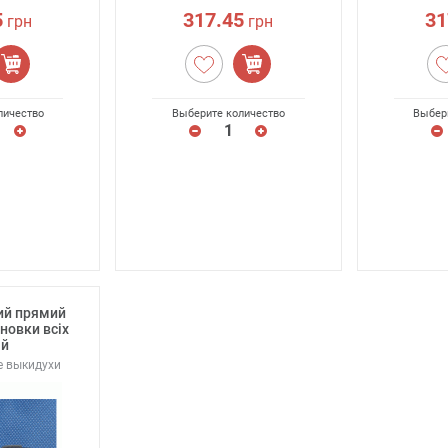
5
317.45
31
грн
грн
личество
Выберите количество
Выбер
ий прямий
новки всіх
ій
е выкидухи