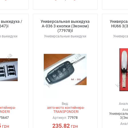
 выкидуха /
Универсальная выкидуха
Универса
647)i
A-036 3 кнопки (Эконом)
HU66 3(Э
(77978)I
е выкидухи
Универсальные выкидухи
Универс
Вид:
Анало
нтейнера-
авто-мото контейнера-
Ана
NDERI
TRANSPONDERI
Универсал
75647
Артикул:
77978
3(Эк
Анал
5
235.82
грн
грн