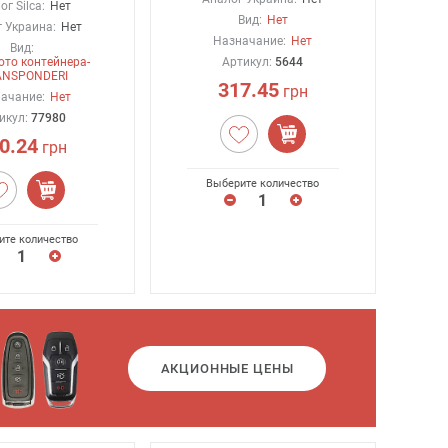
ог Silca:
Нет
Вид:
Нет
 Украина:
Нет
Назначание:
Нет
Вид:
ото контейнера-
Артикул:
5644
ANSPONDERI
317.45
грн
ачание:
Нет
икул:
77980
0.24
грн
Выберите количество
ите количество
АКЦИОННЫЕ ЦЕНЫ