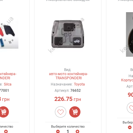
Вид:
В
нтейнера-
авто-мото контейнера-
На
NDERI
TRANSPONDERI
Корпус
е:
Silca
Назначание:
Toyota
Арт
77001
Артикул:
76652
9
8
226.75
грн
грн
Выбер
личество
Выберите количество