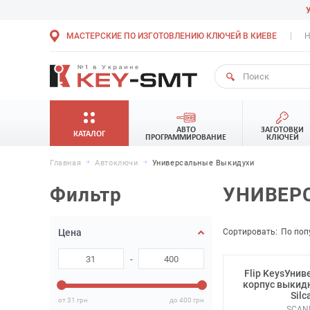
МАСТЕРСКИЕ ПО ИЗГОТОВЛЕНИЮ КЛЮЧЕЙ В КИЕВЕ
Н
АВТО
ЗАГОТОВКИ
КАТАЛОГ
ПРОГРАММИРОВАНИЕ
КЛЮЧЕЙ
Главная
Автоключи
Универсальные Выкидухи
Фильтр
УНИВЕР
Сортировать:
По поп
Цена
-
Flip KeysУни
корпус выкид
Silc
от 31
грн
до 400
грн
SCAN