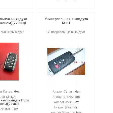
льная выкидуха
Универсальная выкидуха
коном)(77980)I
М-01
альные выкидухи
Универсальные выкидухи
г Canas:
Нет
Аналог Canas:
Нет
лог CHINA:
Аналог CHINA:
Нет
ьная выкидуха HU66
Аналог JMA:
Нет
оном)(77980)I
Аналог Silca:
Нет
ог JMA:
Нет
Аналог Украина:
Нет