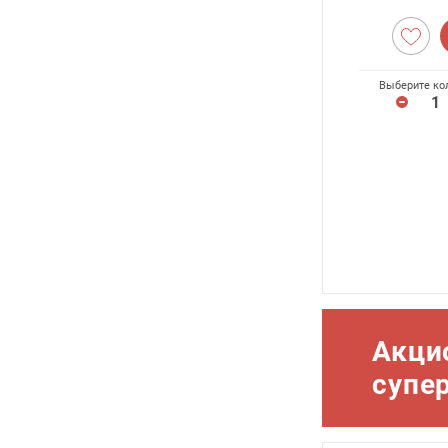
Выберите ко
Акци
супе