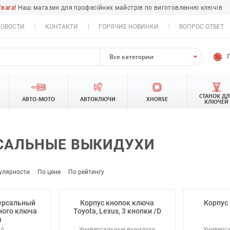
Увага!
Наш магазин для професійних майстрів по виготовленню ключів
ОВОСТИ
КОНТАКТИ
ГОРЯЧИЕ НОВИНКИ
ВОПРОС ОТВЕТ
Все категории
СТАНОК Д
АВТО-МОТО
АВТОКЛЮЧИ
XHORSE
КЛЮЧЕЙ
САЛЬНЫЕ ВЫКИДУХИ
улярности
По цене
По рейтингу
версальный
Корпус кнопок ключа
Корпус 
ного ключа
Toyota, Lexus, 3 кнопки /D
a
IA
Универсальные выкидухи
Универс