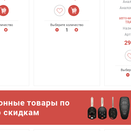
Анал
Аналог
авто-м
TR
личество
Выберите количество
Назн
Арт
29
Выбер
онные товары по
р скидкам