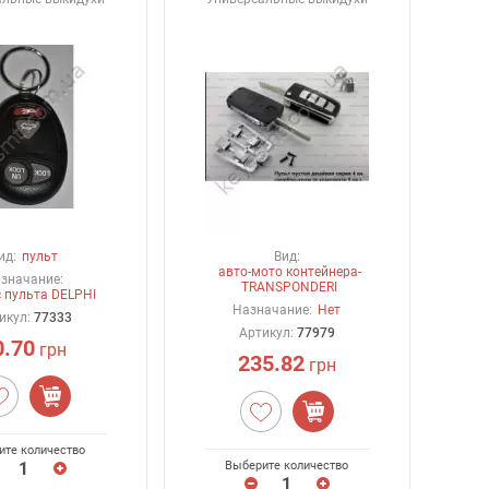
ид:
пульт
Вид:
авто-мото контейнера-
значание:
TRANSPONDERI
 пульта DELPHI
Назначание:
Нет
икул:
77333
Артикул:
77979
0.70
грн
235.82
грн
ите количество
Выберите количество