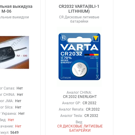
льная выкидуха
CR2032 VARTA(BLI-1
М-06
LITHHIUM)
альные выкидухи
CR Дисковые литиевые
батарейки
г Canas:
Нет
Аналог CHINA:
г CHINA:
Нет
CR 2032 ENERLIGHT
ог JMA:
Нет
Аналог GP:
CR 2032
ог Silca:
Нет
Аналог Renata:
CR 2032
 Украина:
Нет
Аналог Tesla:
CR 2032
Вид:
Нет
Вид:
ачание:
Нет
CR ДИСКОВЫЕ ЛИТИЕВЫЕ
БАТАРЕЙКИ
тикул:
5649