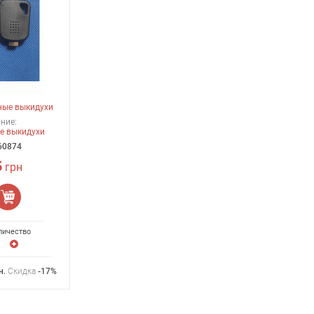
ные выкидухи
ние:
е выкидухи
60874
5
грн
личество
н
.
Скидка
-17%