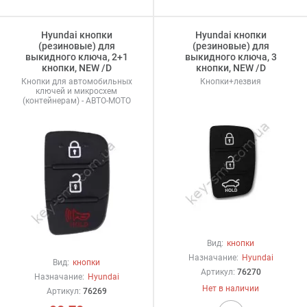
Hyundai кнопки
Hyundai кнопки
(резиновые) для
(резиновые) для
выкидного ключа, 2+1
выкидного ключа, 3
кнопки, NEW /D
кнопки, NEW /D
Кнопки для автомобильных
Кнопки+лезвия
ключей и микросхем
(контейнерам) - АВТО-МОТО
Вид:
кнопки
Назначание:
Hyundai
Вид:
кнопки
Артикул:
76270
Назначание:
Hyundai
Нет в наличии
Артикул:
76269