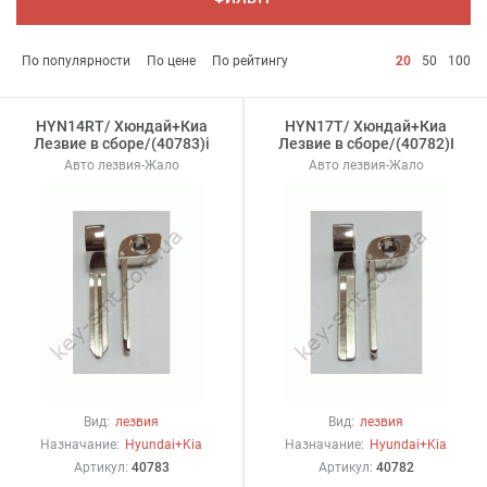
По популярности
По цене
По рейтингу
20
50
100
HYN14RT/ Хюндай+Киа
HYN17T/ Хюндай+Киа
Лезвие в сборе/(40783)i
Лезвие в сборе/(40782)I
Авто лезвия-Жало
Авто лезвия-Жало
Вид:
лезвия
Вид:
лезвия
Назначание:
Hyundai+Kia
Назначание:
Hyundai+Kia
Артикул:
40783
Артикул:
40782