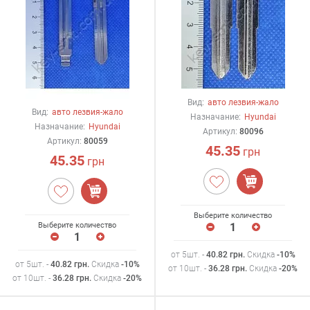
Вид:
авто лезвия-жало
Вид:
авто лезвия-жало
Назначание:
Hyundai
Назначание:
Hyundai
Артикул:
80096
Артикул:
80059
45.35
грн
45.35
грн
Выберите количество
Выберите количество
от 5шт. -
40.82
грн
.
Скидка
-10%
от 5шт. -
40.82
грн
.
Скидка
-10%
от 10шт. -
36.28
грн
.
Скидка
-20%
от 10шт. -
36.28
грн
.
Скидка
-20%