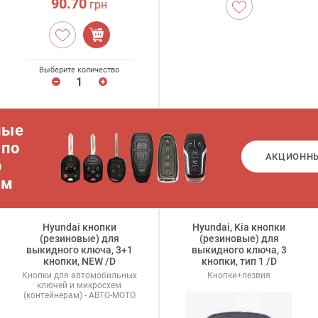
90.70
грн
Выберите количество
ные
 по
АКЦИОНН
р
ам
Hyundai кнопки
Hyundai, Kia кнопки
(резиновые) для
(резиновые) для
выкидного ключа, 3+1
выкидного ключа, 3
кнопки, NEW /D
кнопки, тип 1 /D
Кнопки для автомобильных
Кнопки+лезвия
ключей и микросхем
(контейнерам) - АВТО-МОТО