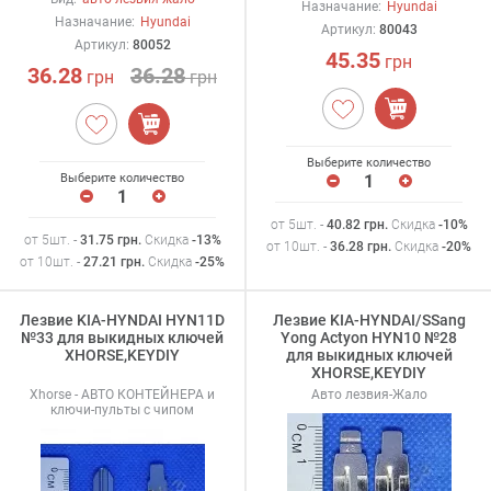
Назначание:
Hyundai
Назначание:
Hyundai
Артикул:
80043
Артикул:
80052
45.35
грн
36.28
36.28
грн
грн
Выберите количество
Выберите количество
от 5шт. -
40.82
грн
.
Скидка
-10%
от 5шт. -
31.75
грн
.
Скидка
-13%
от 10шт. -
36.28
грн
.
Скидка
-20%
от 10шт. -
27.21
грн
.
Скидка
-25%
Лезвие KIA-HYNDAI HYN11D
Лезвие KIA-HYNDAI/SSang
№33 для выкидных ключей
Yong Actyon HYN10 №28
XHORSE,KEYDIY
для выкидных ключей
XHORSE,KEYDIY
Xhorse - АВТО КОНТЕЙНЕРА и
Авто лезвия-Жало
ключи-пульты с чипом