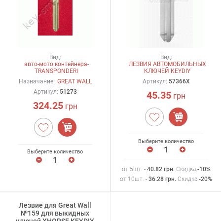
Вид:
Вид:
авто-мото контейнера-
ЛЕЗВИЯ АВТОМОБИЛЬНЫХ
TRANSPONDERI
КЛЮЧЕЙ KEYDIY
Назначание:
GREAT WALL
Артикул:
57366X
Артикул:
51273
45.35
грн
324.25
грн
Выберите количество
Выберите количество
от 5шт. -
40.82
грн
.
Скидка
-10%
от 10шт. -
36.28
грн
.
Скидка
-20%
Лезвие для Great Wall
№159 для выкидных
ключей XHORSE,KEYDIY