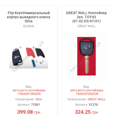
Flip KeysУниверсальный
GREAT WALL Контейнер
корпус выкидного ключа
2кн. TOY43
Silca
(01.02.03/47/01)
SCANIA
GREAT WALL
Вид:
Вид:
авто-мото контейнера-
авто-мото контейнера-
TRANSPONDERI
TRANSPONDERI
Назначание:
Silca
Назначание:
GREAT WALL
Артикул:
77001
Артикул:
51270
399.08
324.25
грн
грн