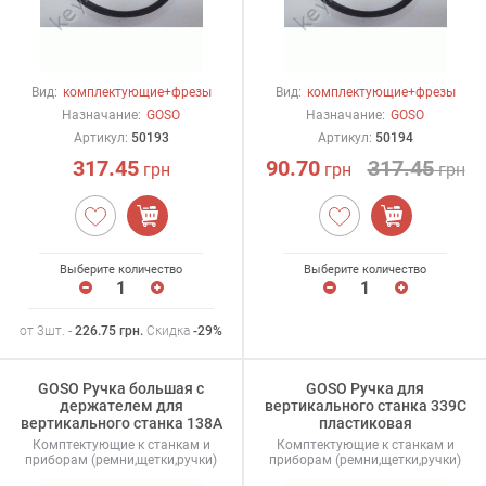
Вид:
комплектующие+фрезы
Вид:
комплектующие+фрезы
Назначание:
GOSO
Назначание:
GOSO
Артикул:
50193
Артикул:
50194
317.45
90.70
317.45
грн
грн
грн
Выберите количество
Выберите количество
от 3шт. -
226.75
грн
.
Скидка
-29%
GOSO Ручка большая с
GOSO Ручка для
держателем для
вертикального станка 339С
вертикального станка 138А
пластиковая
Комптектующие к станкам и
Комптектующие к станкам и
приборам (ремни,щетки,ручки)
приборам (ремни,щетки,ручки)