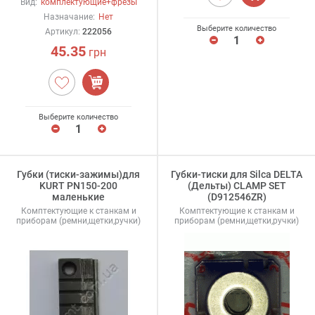
Вид:
комплектующие+фрезы
Назначание:
Нет
Выберите количество
Артикул:
222056
45.35
грн
Выберите количество
Губки (тиски-зажимы)для
Губки-тиски для Silca DELTA
KURT PN150-200
(Дельты) CLAMP SET
маленькие
(D912546ZR)
Комптектующие к станкам и
Комптектующие к станкам и
приборам (ремни,щетки,ручки)
приборам (ремни,щетки,ручки)