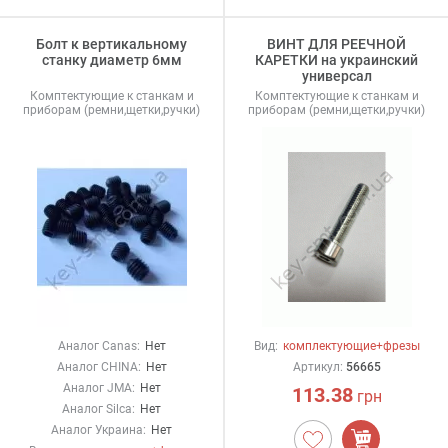
Болт к вертикальному
ВИНТ ДЛЯ РЕЕЧНОЙ
станку диаметр 6мм
КАРЕТКИ на украинский
универсал
Комптектующие к станкам и
Комптектующие к станкам и
приборам (ремни,щетки,ручки)
приборам (ремни,щетки,ручки)
Аналог Canas:
Нет
Вид:
комплектующие+фрезы
Аналог CHINA:
Нет
Артикул:
56665
Аналог JMA:
Нет
113.38
грн
Аналог Silca:
Нет
Аналог Украина:
Нет