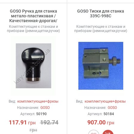
GOSO Ручка для станка
GOSO Тиски для станка
метало-пластиковая /
339С-998C
Качественная-дорогая/
Комптектующие к станкам и
Комптектующие к станкам и
приборам (ремни,щетки,ручки)
приборам (ремни,щетки,ручки)
Вид:
комплектующие+фрезы
Вид:
комплектующие+фрезы
Назначание:
GOSO
Назначание:
GOSO
Артикул:
50190
Артикул:
50184
117.91
192.74
907.00
грн
грн
грн