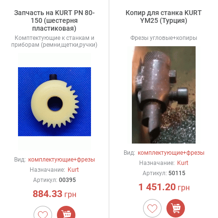
Запчасть на KURT PN 80-
Копир для станка KURT
150 (шестерня
YM25 (Турция)
пластиковая)
Комптектующие к станкам и
Фрезы угловые+копиры
приборам (ремни,щетки,ручки)
Вид:
комплектующие+фрезы
Вид:
комплектующие+фрезы
Назначание:
Kurt
Назначание:
Kurt
Артикул:
50115
Артикул:
00395
1 451.20
грн
884.33
грн