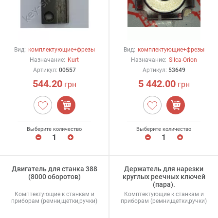
Вид:
комплектующие+фрезы
Вид:
комплектующие+фрезы
Назначание:
Kurt
Назначание:
Silca-Orion
Артикул:
00557
Артикул:
53649
544.20
5 442.00
грн
грн
Выберите количество
Выберите количество
Двигатель для станка 388
Держатель для нарезки
(8000 оборотов)
круглых реечных ключей
(пара).
Комптектующие к станкам и
Комптектующие к станкам и
приборам (ремни,щетки,ручки)
приборам (ремни,щетки,ручки)