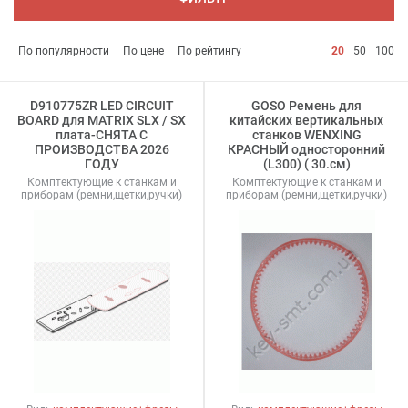
По популярности
По цене
По рейтингу
20
50
100
D910775ZR LED CIRCUIT
GOSO Ремень для
BOARD для MATRIX SLX / SX
китайских вертикальных
плата-СНЯТА С
станков WENXING
ПРОИЗВОДСТВА 2026
КРАСНЫЙ односторонний
ГОДУ
(L300) ( 30.см)
Комптектующие к станкам и
Комптектующие к станкам и
приборам (ремни,щетки,ручки)
приборам (ремни,щетки,ручки)