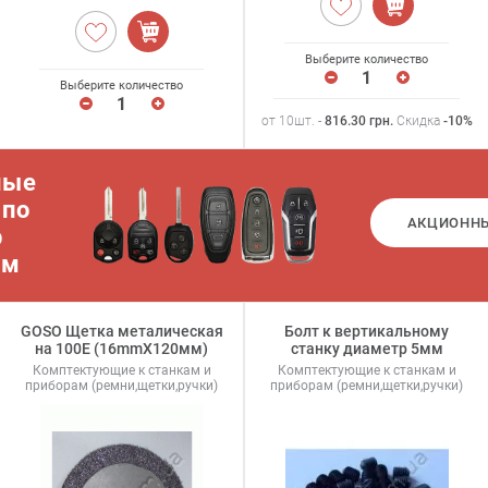
Выберите количество
Выберите количество
от 10шт. -
816.30
грн
.
Скидка
-10%
ные
 по
АКЦИОНН
р
ам
GOSO Щетка металическая
Болт к вертикальному
на 100Е (16mmX120мм)
станку диаметр 5мм
Комптектующие к станкам и
Комптектующие к станкам и
приборам (ремни,щетки,ручки)
приборам (ремни,щетки,ручки)