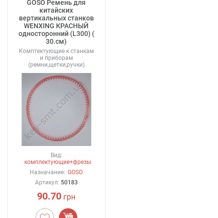
GOSO Ремень для
китайских
вертикальных станков
WENXING КРАСНЫЙ
односторонний (L300) (
30.см)
Комптектующие к станкам
и приборам
(ремни,щетки,ручки)
Вид:
комплектующие+фрезы
Назначание:
GOSO
Артикул:
50183
90.70
грн