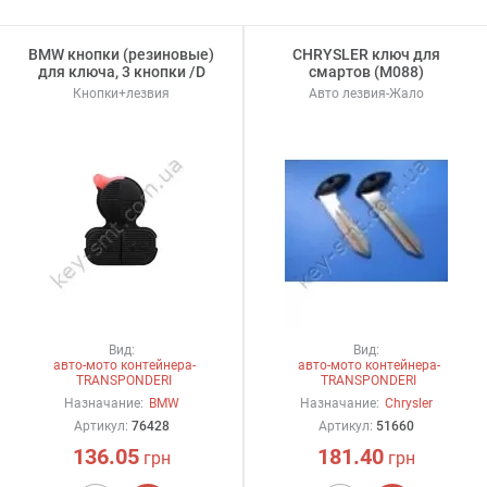
BMW кнопки (резиновые)
CHRYSLER ключ для
для ключа, 3 кнопки /D
смартов (М088)
Кнопки+лезвия
Авто лезвия-Жало
Вид:
Вид:
авто-мото контейнера-
авто-мото контейнера-
TRANSPONDERI
TRANSPONDERI
Назначание:
BMW
Назначание:
Chrysler
Артикул:
76428
Артикул:
51660
136.05
181.40
грн
грн