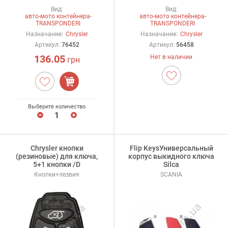
Вид:
Вид:
авто-мото контейнера-
авто-мото контейнера-
TRANSPONDERI
TRANSPONDERI
Назначание:
Chrysler
Назначание:
Chrysler
Артикул:
76452
Артикул:
56458
136.05
Нет в наличии
грн
Выберите количество
Chrysler кнопки
Flip KeysУниверсальный
(резиновые) для ключа,
корпус выкидного ключа
5+1 кнопки /D
Silca
Кнопки+лезвия
SCANIA