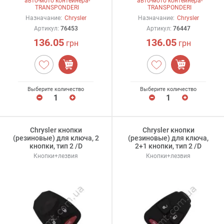
авто-мото контейнера-
авто-мото контейнера-
TRANSPONDERI
TRANSPONDERI
Назначание:
Chrysler
Назначание:
Chrysler
Артикул:
76453
Артикул:
76447
136.05
136.05
грн
грн
Выберите количество
Выберите количество
Chrysler кнопки
Chrysler кнопки
(резиновые) для ключа, 2
(резиновые) для ключа,
кнопки, тип 2 /D
2+1 кнопки, тип 2 /D
Кнопки+лезвия
Кнопки+лезвия