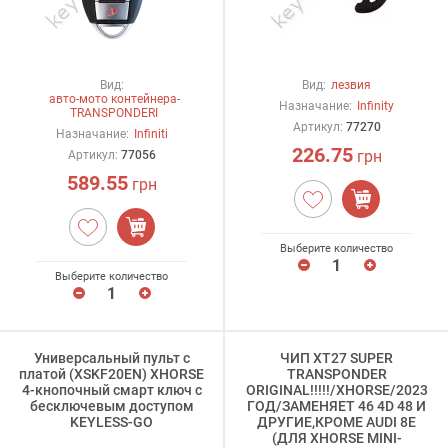
Вид:
Вид:
лезвия
авто-мото контейнера-
Назначание:
Infinity
TRANSPONDERI
Артикул:
77270
Назначание:
Infiniti
226.75
грн
Артикул:
77056
589.55
грн
Выберите количество
Выберите количество
Универсальный пульт с
ЧИП XT27 SUPER
платой (XSKF20EN) XHORSE
TRANSPONDER
4-кнопочный смарт ключ с
ORIGINAL!!!!!/XHORSE/2023
бесключевым доступом
ГОД/ЗАМЕНЯЕТ 46 4D 48 И
KEYLESS-GO
ДРУГИЕ,КРОМЕ AUDI 8E
(ДЛЯ XHORSE MINI-