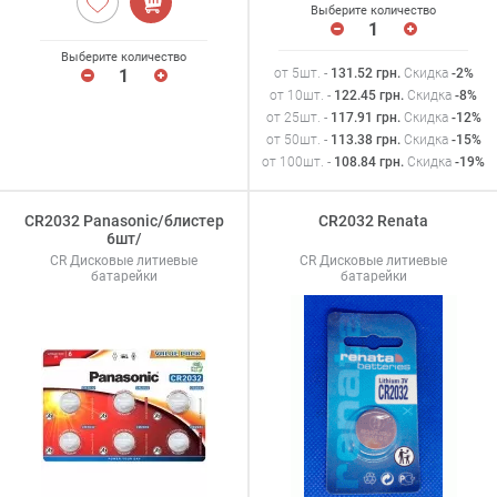
Выберите количество
Выберите количество
от 5шт. -
131.52
грн
.
Скидка
-2%
от 10шт. -
122.45
грн
.
Скидка
-8%
от 25шт. -
117.91
грн
.
Скидка
-12%
от 50шт. -
113.38
грн
.
Скидка
-15%
от 100шт. -
108.84
грн
.
Скидка
-19%
CR2032 Panasonic/блистер
CR2032 Renata
6шт/
CR Дисковые литиевые
CR Дисковые литиевые
батарейки
батарейки