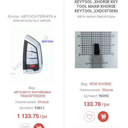
KEYTOOL ,XHORSE KEY
TOOL MAXИ XHORSE
KEYTOOL.)(XDCST0EN)
Xhorse - АВТО КОНТЕЙНЕРА и
Авто чипы+Эмуляторы
ключи-пульты с чипом
Вид:
ЧІПИ XHORSE
Вид:
Назначание:
Xhorse
авто-мото контейнера-
TRANSPONDERI
Артикул:
90392
Назначание:
Xhorse
133.78
грн
Артикул:
93811
1 133.75
грн