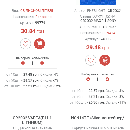
Вид:
CR ДИСКОВІ ЛІТІЄВІ
Аналог ENERLIGHT:
CR 2032
Назначание:
Panasonic
Аналог MAXELL,SONY:
CR2032 MAXELL,SONY
Артикул:
99779
Аналог Varta:
CR 2032
30.84
грн
Назначание:
RENATA
Артикул:
74808
29.48
грн
Выберите количество
от 10шт. -
29.48
грн
.
Скидка
-4%
Выберите количество
от 50шт. -
28.57
грн
.
Скидка
-7%
от 100шт. -
27.21
грн
.
Скидка
-12%
от 10шт. -
28.57
грн
.
Скидка
-3%
от 50шт. -
27.21
грн
.
Скидка
-8%
от 100шт. -
26.30
грн
.
Скидка
-11%
CR2032 VARTA(BLI-1
NSN14TE /Silca-контейнер/
LITHHIUM)
CR Дисковые литиевые
Корпуса ключей RENAULT-Dacia