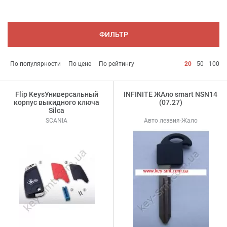
ФИЛЬТР
По популярности
По цене
По рейтингу
20
50
100
Flip KeysУниверсальный
INFINITE ЖАло smart NSN14
корпус выкидного ключа
(07.27)
Silca
SCANIA
Авто лезвия-Жало