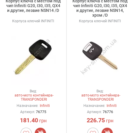
Корпус ключа с местом под
Корпус ключа с местом под
чип Infiniti G20, I30, I35, QX4
чип Infiniti G20, I30, I35, QX4
и другие, лезвие NSN14 /D
и другие, лезвие NSN14,
хром /D
Корпуса ключей INFINITI
Корпуса ключей INFINITI
Вид:
Вид:
авто-мото контейнера-
авто-мото контейнера-
TRANSPONDERI
TRANSPONDERI
Назначание:
Infiniti
Назначание:
Infiniti
Артикул:
76775
Артикул:
76776
181.40
226.75
грн
грн