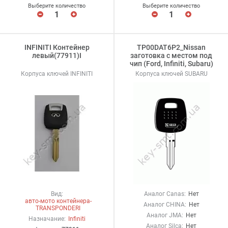
Выберите количество
Выберите количество
INFINITI Контейнер
TP00DAT6P2_Nissan
левый(77911)I
заготовка с местом под
чип (Ford, Infiniti, Subaru)
Корпуса ключей INFINITI
Корпуса ключей SUBARU
Вид:
Аналог Canas:
Нет
авто-мото контейнера-
Аналог CHINA:
Нет
TRANSPONDERI
Аналог JMA:
Нет
Назначание:
Infiniti
Аналог Silca:
Нет