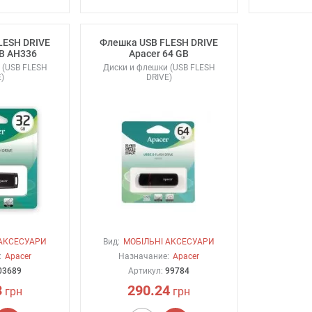
LESH DRIVE
Флешка USB FLESH DRIVE
GB AH336
Apacer 64 GB
 (USB FLESH
Диски и флешки (USB FLESH
)
DRIVE)
 АКСЕСУАРИ
Вид:
МОБІЛЬНІ АКСЕСУАРИ
:
Apacer
Назначание:
Apacer
03689
Артикул:
99784
3
290.24
грн
грн