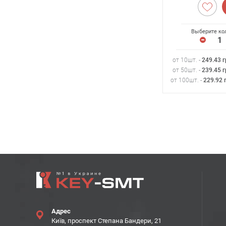
Выберите ко
от 10шт. -
249.43
г
от 50шт. -
239.45
г
от 100шт. -
229.92
Адрес
Київ, проспект Степана Бандери, 21