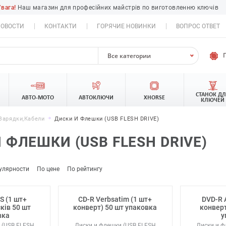
Увага!
Наш магазин для професійних майстрів по виготовленню ключів
ОВОСТИ
КОНТАКТИ
ГОРЯЧИЕ НОВИНКИ
ВОПРОС ОТВЕТ
Все категории
СТАНОК Д
АВТО-МОТО
АВТОКЛЮЧИ
XHORSE
КЛЮЧЕЙ
Зарядки,Кабели
Диски И Флешки (USB FLESH DRIVE)
 ФЛЕШКИ (USB FLESH DRIVE)
улярности
По цене
По рейтингу
S (1 шт+
CD-R Verbsatim (1 шт+
DVD-R 
ків 50 шт
конверт) 50 шт упаковка
конверт
вка
у
 (USB FLESH
Диски и флешки (USB FLESH
Диски и ф