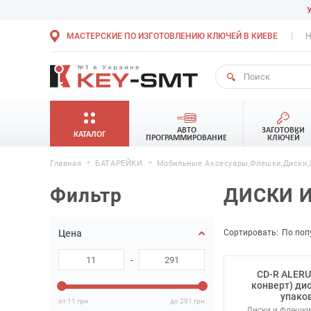
МАСТЕРСКИЕ ПО ИЗГОТОВЛЕНИЮ КЛЮЧЕЙ В КИЕВЕ
Н
АВТО
ЗАГОТОВКИ
КАТАЛОГ
ПРОГРАММИРОВАНИЕ
КЛЮЧЕЙ
Главная
БАТАРЕЙКИ
Мобильные Аксесуары,Флешки,Диски,
Фильтр
ДИСКИ И
Сортировать:
По поп
Цена
-
CD-R ALERU
конверт) дис
упако
от 11
грн
до 291
грн
Диски и флешки