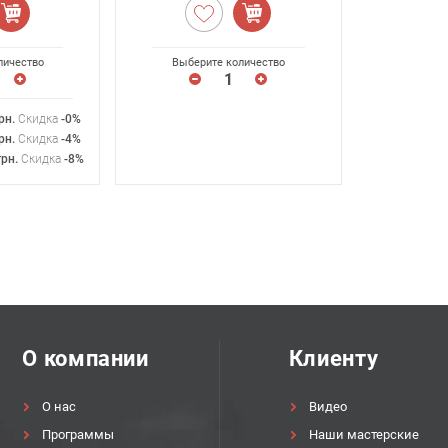
личество
Выберите количество
рн
.
Скидка
-0%
рн
.
Скидка
-4%
грн
.
Скидка
-8%
О компании
Клиенту
О нас
Видео
Программы
Наши мастерские