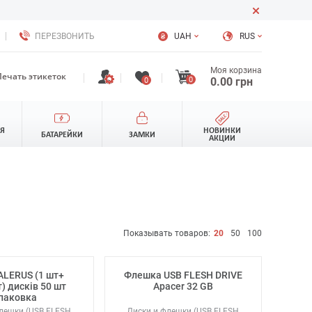
ПЕРЕЗВОНИТЬ
UAH
RUS
Моя корзина
Печать этикеток
0
0.00
грн
0
ЛЯ
НОВИНКИ
БАТАРЕЙКИ
ЗАМКИ
АКЦИИ
Показывать товаров:
20
50
100
ALERUS (1 шт+
Флешка USB FLESH DRIVE
) дисків 50 шт
Apacer 32 GB
паковка
лешки (USB FLESH
Диски и флешки (USB FLESH