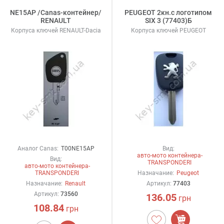
NE15AP /Canas-контейнер/
PEUGEOT 2кн.c логотипом
RENAULT
SIX 3 (77403)Б
Корпуса ключей RENAULT-Dacia
Корпуса ключей PEUGEOT
Аналог Canas:
T00NE15AP
Вид:
авто-мото контейнера-
Вид:
TRANSPONDERI
авто-мото контейнера-
TRANSPONDERI
Назначание:
Peugeot
Назначание:
Renault
Артикул:
77403
Артикул:
73560
136.05
грн
108.84
грн