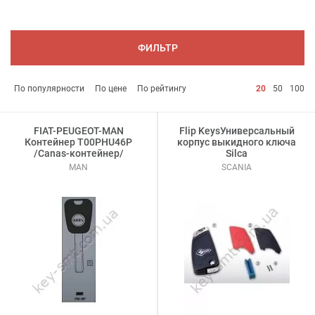
ФИЛЬТР
По популярности
По цене
По рейтингу
20
50
100
FIAT-PEUGEOT-MAN
Flip KeysУниверсальный
Контейнер T00PHU46P
корпус выкидного ключа
/Canas-контейнер/
Silca
MAN
SCANIA