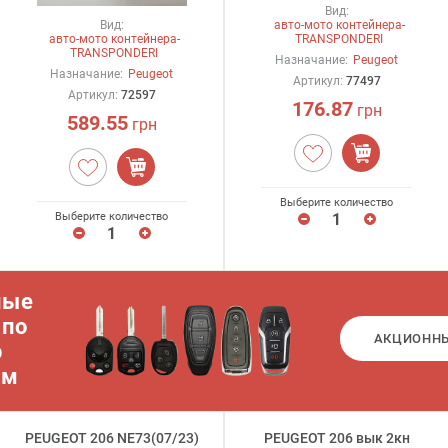
Вид:
Вид:
авто-мото контейнера-
авто-мото контейнера-
TRANSPONDERI
TRANSPONDERI
Назначание:
Peugeot
Назначание:
Peugeot
Артикул:
77497
Артикул:
72597
176.87
грн
589.55
грн
Выберите количество
Выберите количество
ные
 по
АКЦИОНН
р
ам
PEUGEOT 206 NE73(07/23)
PEUGEOT 206 вык 2кн