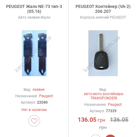
PEUGEOT Жало NE-73 тип-3
PEUGEOT Контейнер (VA-2)
(05.16)
206.207
Авто лезвия-Жало
Корпуса ключей PEUGEOT
Вид:
лезвия
Вид:
авто-мото контейнера-
Назначание:
Peugeot
TRANSPONDERI
Артикул:
22040
Назначание:
Peugeot
Нет в наличии
Артикул:
77339
136.05
136.05
грн
грн