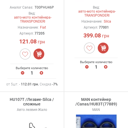
Аналог Canas:
T00PHU46P
Вид:
авто-мото контейнера-
Вид:
TRANSPONDERI
авто-мото контейнера-
TRANSPONDERI
Назначание:
Silca
Назначание:
Fiat
Артикул:
77001
Артикул:
77205
399.08
грн
121.08
грн
Выберите количество
Выберите количество
от 5шт. -
112.01
грн
.
Скидка
-7%
HU107T /Лезвие-Silca /
MAN контейнер
сложные
/Canas/HU83T(77889)
Авто лезвия-Жало
MAN