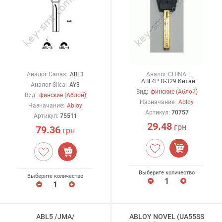
Аналог Canas:
ABL3
Аналог CHINA:
ABL4P D-329 Китай
Аналог Silca:
AY3
Вид:
финские (Аблой)
Вид:
финские (Аблой)
Назначание:
Abloy
Назначание:
Abloy
Артикул:
70757
Артикул:
75511
29.48
грн
79.36
грн
Выберите количество
Выберите количество
ABL5 /JMA/
ABLOY NOVEL (UA55SS