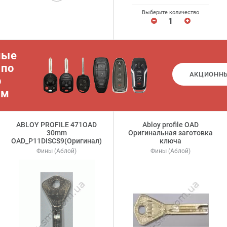
Выберите количество
ные
 по
АКЦИОНН
р
ам
ABLOY PROFILE 471OAD
Abloy profile OAD
30mm
Оригинальная заготовка
OAD_P11DISCS9(Оригинал)
ключа
Фины (Аблой)
Фины (Аблой)