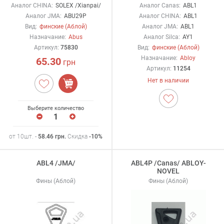
Аналог CHINA:
SOLEX /Xianpai/
Аналог Canas:
ABL1
Аналог JMA:
ABU29P
Аналог CHINA:
ABL1
Вид:
финские (Аблой)
Аналог JMA:
ABL1
Назначание:
Abus
Аналог Silca:
AY1
Артикул:
75830
Вид:
финские (Аблой)
Назначание:
Abloy
65.30
грн
Артикул:
11254
Нет в наличии
Выберите количество
от 10шт. -
58.46
грн
.
Скидка
-10%
ABL4 /JMA/
ABL4P /Canas/ ABLOY-
NOVEL
Фины (Аблой)
Фины (Аблой)