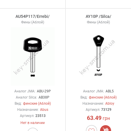
AU54P117/Errebi/
AY10P /Silca/
Фины (Аблой)
Фины (Аблой)
Аналог JMA:
ABU-29P
Аналог JMA:
ABL5
Аналог Silca:
AB38P
Вид:
финские (Аблой)
Вид:
финские (Аблой)
Назначание:
Abloy
Назначание:
Abus
Артикул:
73129
Артикул:
23513
63.49
грн
Нет в наличии