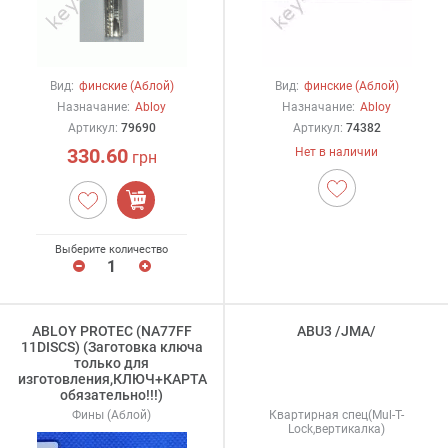
Вид:
финские (Аблой)
Вид:
финские (Аблой)
Назначание:
Abloy
Назначание:
Abloy
Артикул:
79690
Артикул:
74382
330.60
Нет в наличии
грн
Выберите количество
ABLOY PROTEC (NA77FF
ABU3 /JMA/
11DISCS) (Заготовка ключа
только для
изготовления,КЛЮЧ+КАРТА
обязательно!!!)
Фины (Аблой)
Квартирная спец(Mul-T-
Lock,вертикалка)