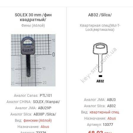
SOLEX 30 mm /фин
AB32 /Silca/
квадратный/
Фины (Аблой)
Квартирная спец(Mul-T-
Lock,вертикалка)
Аналог Canas:
PTL101
Аналог JMA:
ABU3
Аналог CHINA:
SOLEX /Xianpai/
Аналог Silca:
AB32
Аналог JMA:
ABU29P
Вид:
квартирный спец
Аналог Silca:
AB38P /Silca/
Назначание:
Abus
Вид:
финские (Аблой)
Артикул:
13377
Назначание:
Abus
68.03
Артикул:
72276