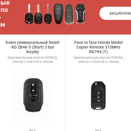
ные
 по
АКЦИОНН
р
ам
Ключ универсальный Smart
Face to face Honda Model
KD ZB46-3 (Start) 3 but
Copier Remote 315MHz
Keydiy
RD794 (T)
Оригинальные ключи HONDA,
Оригинальные ключи HONDA,
ключи с платой и чипом
ключи с платой и чипом
Вид:
Вид: