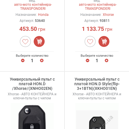
Вид:
Вид:
авто-мото контейнера-
авто-мото контейнера-
TRANSPONDERI
TRANSPONDERI
Назначание:
Honda
Назначание:
Xhorse
Артикул:
53640
Артикул:
93811
453.50
1 133.75
грн
грн
Выберите количество
Выберите количество
Универсальный пульт с
Универсальный пульт с
платой HON.D
платой HON.D Style(flip-
/Xhorse/(XNHO02EN)
3+1BTN)(XKHO01EN)
Xhorse - АВТО КОНТЕЙНЕРА и
Xhorse - АВТО КОНТЕЙНЕРА и
ключи-пульты с чипом
ключи-пульты с чипом