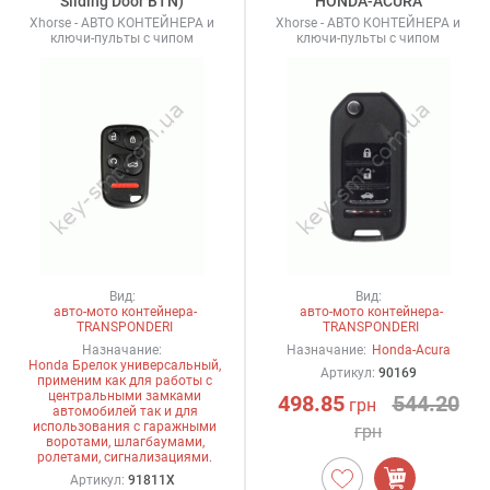
Sliding Door BTN)
HONDA-ACURA
Xhorse - АВТО КОНТЕЙНЕРА и
Xhorse - АВТО КОНТЕЙНЕРА и
ключи-пульты с чипом
ключи-пульты с чипом
Вид:
Вид:
авто-мото контейнера-
авто-мото контейнера-
TRANSPONDERI
TRANSPONDERI
Назначание:
Назначание:
Honda-Acura
Honda Брелок универсальный,
Артикул:
90169
применим как для работы с
центральными замками
498.85
544.20
грн
автомобилей так и для
использования с гаражными
грн
воротами, шлагбаумами,
ролетами, сигнализациями.
Артикул:
91811X