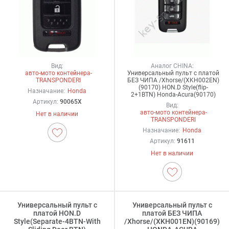
Вид:
Аналог CHINA:
авто-мото контейнера-
Универсальный пульт с платой
TRANSPONDERI
БЕЗ ЧИПА /Xhorse/(XKH002EN)
(90170) HON.D Style(flip-
Назначание:
Honda
2+1BTN) Honda-Acura(90170)
Артикул:
90065X
Вид:
авто-мото контейнера-
Нет в наличии
TRANSPONDERI
Назначание:
Honda
Артикул:
91611
Нет в наличии
Универсальный пульт с
Универсальный пульт с
платой HON.D
платой БЕЗ ЧИПА
Style(Separate-4BTN-With
/Xhorse/(XKH001EN)(90169)