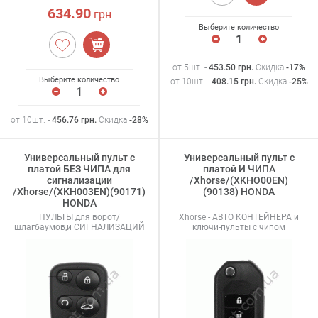
634.90
грн
Выберите количество
от 5шт. -
453.50
грн
.
Скидка
-17%
Выберите количество
от 10шт. -
408.15
грн
.
Скидка
-25%
от 10шт. -
456.76
грн
.
Скидка
-28%
Универсальный пульт с
Универсальный пульт с
платой БЕЗ ЧИПА для
платой И ЧИПА
сигнализации
/Xhorse/(XKHO00EN)
/Xhorse/(XKH003EN)(90171)
(90138) HONDA
HONDA
ПУЛЬТЫ для ворот/
Xhorse - АВТО КОНТЕЙНЕРА и
шлагбаумов,и СИГНАЛИЗАЦИЙ
ключи-пульты с чипом