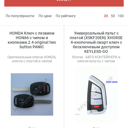
По популярности
По цене
По рейтингу
20
50
100
HONDA Ключ с лезвием
Универсальный пульт с
HON66 с чипом и
платой (XSKF20EN) XHORSE
кнопками.2.4 original two
4-кнопочный смарт ключ с
button PANIC
бесключевым доступом
KEYLESS-GO
Оригинальные ключи HONDA,
Xhorse - АВТО КОНТЕЙНЕРА и
ключи с платой и чипом
ключи-пульты с чипом