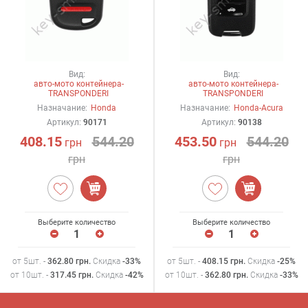
Вид:
Вид:
авто-мото контейнера-
авто-мото контейнера-
TRANSPONDERI
TRANSPONDERI
Назначание:
Honda
Назначание:
Honda-Acura
Артикул:
90171
Артикул:
90138
408.15
544.20
453.50
544.20
грн
грн
грн
грн
Выберите количество
Выберите количество
от 5шт. -
362.80
грн
.
Скидка
-33%
от 5шт. -
408.15
грн
.
Скидка
-25%
от 10шт. -
317.45
грн
.
Скидка
-42%
от 10шт. -
362.80
грн
.
Скидка
-33%