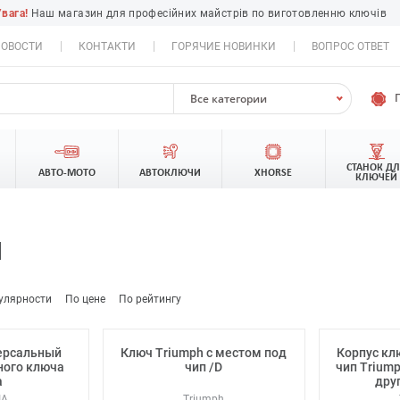
Увага!
Наш магазин для професійних майстрів по виготовленню ключів
ОВОСТИ
КОНТАКТИ
ГОРЯЧИЕ НОВИНКИ
ВОПРОС ОТВЕТ
Все категории
СТАНОК Д
АВТО-МОТО
АВТОКЛЮЧИ
XHORSE
КЛЮЧЕЙ
H
улярности
По цене
По рейтингу
версальный
Ключ Triumph с местом под
Корпус кл
ного ключа
чип /D
чип Triump
a
дру
IA
Triumph