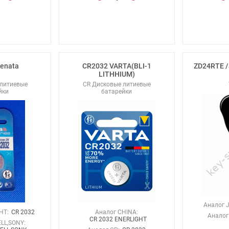
enata
CR2032 VARTA(BLI-1
ZD24RTE /
LITHHIUM)
 литиевые
CR Дисковые литиевые
йки
батарейки
Аналог 
HT:
CR 2032
Аналог CHINA:
Аналог 
CR 2032 ENERLIGHT
LL,SONY: