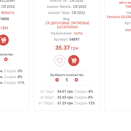
ELL,SONY
Аналог GP:
CR 2032
авто-м
:
CR 2032
Аналог Renata:
CR 2032
TR
RENATA
Аналог Tesla:
CR 2032
На
Yamaha.GILER
74808
Вид:
CR ДИСКОВЫЕ ЛИТИЕВЫЕ
Арт
грн
БАТАРЕЙКИ
Нет
Назначание:
Varta
Артикул:
54897
35.37
грн
личество
рн
.
Скидка
-3%
Выберите количество
рн
.
Скидка
-8%
рн
.
Скидка
-11%
от 10шт. -
34.01
грн
.
Скидка
-4%
от 50шт. -
32.65
грн
.
Скидка
-8%
от 100шт. -
31.29
грн
.
Скидка
-12%