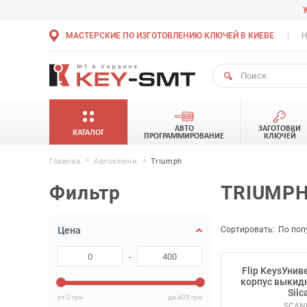
МАСТЕРСКИЕ ПО ИЗГОТОВЛЕНИЮ КЛЮЧЕЙ В КИЕВЕ
Н
АВТО
ЗАГОТОВКИ
КАТАЛОГ
ПРОГРАММИРОВАНИЕ
КЛЮЧЕЙ
Главная
Автоключи
Triumph
Фильтр
TRIUMP
Сортировать:
По поп
Цена
-
Flip KeysУни
корпус выкид
Silc
от 0
грн
до 400
грн
SCAN