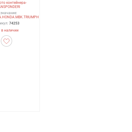
ото контейнера-
ANSPONDERI
значание:
A.HONDA.MBK.TRIUMPH
икул:
74253
 в наличии