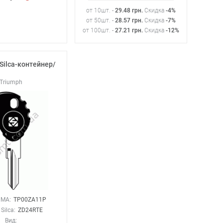
от 10шт. -
29.48
грн
.
Скидка
-4%
от 50шт. -
28.57
грн
.
Скидка
-7%
от 100шт. -
27.21
грн
.
Скидка
-12%
Silca-контейнер/
Triumph
JMA:
TP00ZA11P
Silca:
ZD24RTE
Вид: