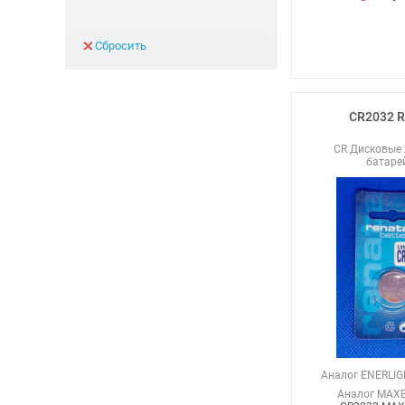
Сбросить
CR2032 R
CR Дисковые
батаре
Аналог ENERLIG
Аналог MAXE