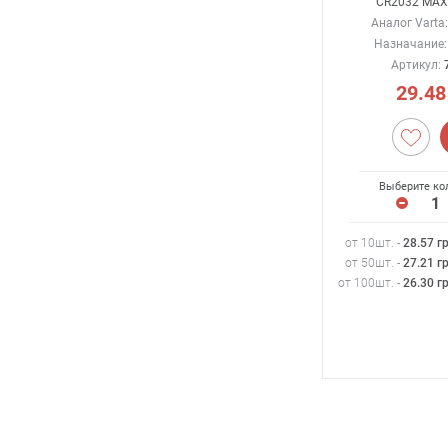
CR2032 MAX
Аналог Varta
Назначание:
Артикул:
29.48
Выберите ко
от 10шт. -
28.57
г
от 50шт. -
27.21
г
от 100шт. -
26.30
г