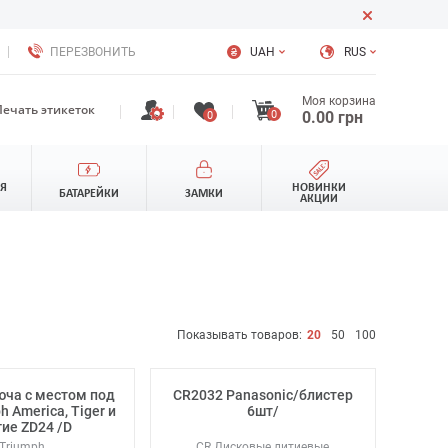
ПЕРЕЗВОНИТЬ
UAH
RUS
Моя корзина
Печать этикеток
0
0.00
грн
0
ЛЯ
НОВИНКИ
БАТАРЕЙКИ
ЗАМКИ
АКЦИИ
Показывать товаров:
20
50
100
юча с местом под
CR2032 Panasonic/блистер
h America, Tiger и
6шт/
гие ZD24 /D
Triumph
CR Дисковые литиевые