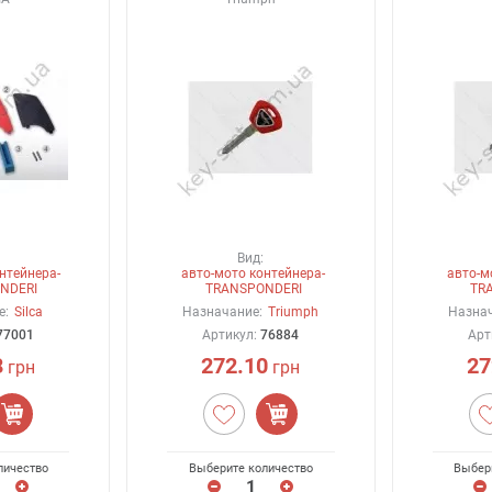
Вид:
нтейнера-
авто-мото контейнера-
авто-м
NDERI
TRANSPONDERI
TR
е:
Silca
Назначание:
Triumph
Назнач
77001
Артикул:
76884
Арт
8
272.10
27
грн
грн
личество
Выберите количество
Выбер