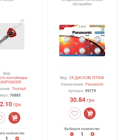
батарейки
Вид:
ото контейнера-
Вид:
CR ДИСКОВІ ЛІТІЄВІ
ANSPONDERI
Назначание:
Panasonic
ание:
Triumph
Артикул:
99779
икул:
76885
30.84
грн
2.10
грн
Выберите количество
ите количество