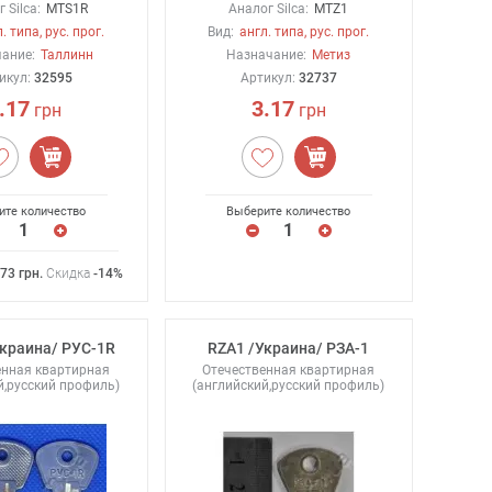
 Silca:
MTS1R
Аналог Silca:
MTZ1
. типа, рус. прог.
Вид:
англ. типа, рус. прог.
ание:
Таллинн
Назначание:
Метиз
икул:
32595
Артикул:
32737
.17
3.17
грн
грн
ите количество
Выберите количество
.73
грн
.
Скидка
-14%
краина/ РУС-1R
RZA1 /Украина/ РЗА-1
енная квартирная
Отечественная квартирная
й,русский профиль)
(английский,русский профиль)