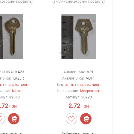
й,русский профиль)
(английский,русский профиль)
г CHINA:
KAZ3
Аналог JMA:
MR1
 Silca:
KAZ5R
Аналог Silca:
MST1
. типа, рус. прог.
Вид:
англ. типа, рус. прог.
чание:
Казань
Назначание:
Мосрентген
икул:
32559
Артикул:
30229
.72
2.72
грн
грн
ите количество
Выберите количество