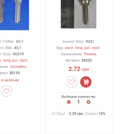
г CHINA:
45/1
Аналог Silca:
RZA1
ог JMA:
45/1
Вид:
англ. типа, рус. прог.
 Silca:
RUS1R
Назначание:
Рязань
. типа, рус. прог.
Артикул:
30332
ание:
Каспийск
2.72
грн
икул:
30110
 в наличии
Выберите количество
от 50шт. -
2.29
грн
.
Скидка
-16%