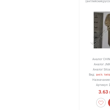
(английский,русс
Аналог CHIN
Аналог JMA
Аналог Silca
Вид:
англ. типа
Назначание
Артикул:
3.63