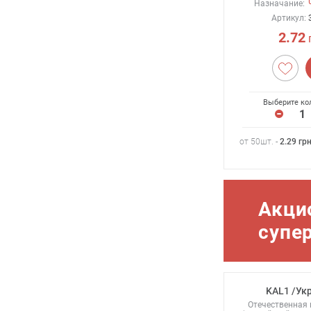
Назначание:
Артикул:
2.72
Выберите ко
от 50шт. -
2.29
гр
Акци
супе
KAL1 /Ук
Отечественная