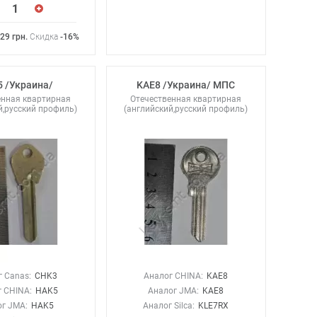
.29
грн
.
Скидка
-16%
 /Украина/
KAE8 /Украина/ МПС
енная квартирная
Отечественная квартирная
й,русский профиль)
(английский,русский профиль)
 Canas:
CHK3
Аналог CHINA:
KAE8
 CHINA:
HAK5
Аналог JMA:
KAE8
г JMA:
HAK5
Аналог Silca:
KLE7RX