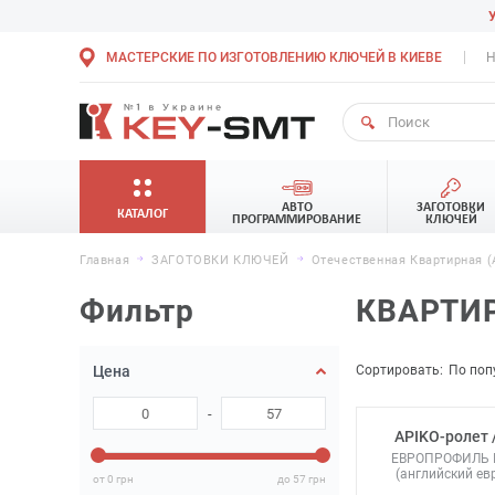
МАСТЕРСКИЕ ПО ИЗГОТОВЛЕНИЮ КЛЮЧЕЙ В КИЕВЕ
Н
АВТО
ЗАГОТОВКИ
КАТАЛОГ
ПРОГРАММИРОВАНИЕ
КЛЮЧЕЙ
Главная
ЗАГОТОВКИ КЛЮЧЕЙ
Отечественная Квартирная (
Фильтр
КВАРТИР
Сортировать:
По поп
Цена
-
APIKO-ролет 
ЕВРОПРОФИЛЬ 
(английский е
от 0
грн
до 57
грн