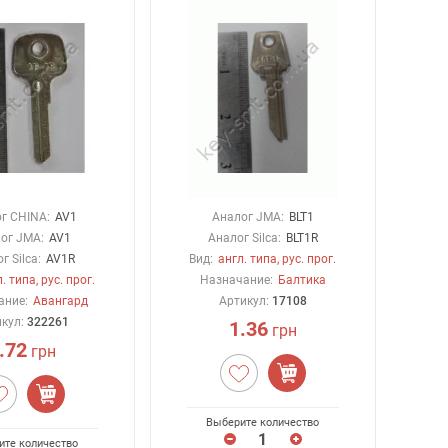
г CHINA:
AV1
Аналог JMA:
BLT1
ог JMA:
AV1
Аналог Silca:
BLT1R
г Silca:
AV1R
Вид:
англ. типа, рус. прог.
. типа, рус. прог.
Назначание:
Балтика
ание:
Авангард
Артикул:
17108
икул:
322261
1.36
грн
.72
грн
Выберите количество
ите количество