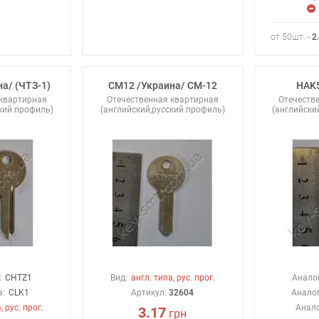
от 50шт. -
2
а/ (ЧТЗ-1)
CM12 /Украина/ СМ-12
HAK5
 квартирная
Отечественная квартирная
Отечеств
кий профиль)
(английский,русский профиль)
(английски
:
CHTZ1
Вид:
англ. типа, рус. прог.
Аналог
a:
CLK1
Артикул:
32604
Аналог
, рус. прог.
Анало
3.17
грн