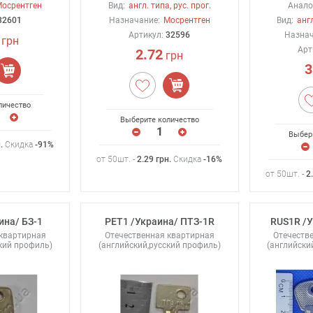
осрентген
Вид:
англ. типа, рус. прог.
Аналог
32601
Назначание:
Мосрентген
Вид:
англ
Артикул:
32596
Назнач
грн
Арт
2.72
грн
3
личество
Выберите количество
Выбер
н
.
Скидка
-91%
от 50шт. -
2.29
грн
.
Скидка
-16%
от 50шт. -
2
ина/ БЗ-1
PET1 /Украина/ ПТЗ-1R
RUS1R /У
 квартирная
Отечественная квартирная
Отечеств
кий профиль)
(английский,русский профиль)
(английски