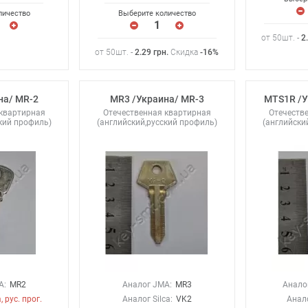
личество
Выберите количество
от 50шт. -
2
от 50шт. -
2.29
грн
.
Скидка
-16%
на/ MR-2
MR3 /Украина/ MR-3
MTS1R /У
 квартирная
Отечественная квартирная
Отечеств
кий профиль)
(английский,русский профиль)
(английски
A:
MR2
Аналог JMA:
MR3
Анало
, рус. прог.
Аналог Silca:
VK2
Анал