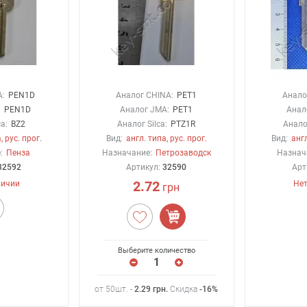
A:
PEN1D
Аналог CHINA:
PET1
Анало
:
PEN1D
Аналог JMA:
PET1
Анал
a:
BZ2
Аналог Silca:
PTZ1R
Аналог
, рус. прог.
Вид:
англ. типа, рус. прог.
Вид:
англ
:
Пенза
Назначание:
Петрозаводск
Назнач
32592
Артикул:
32590
Арт
2.72
личии
Нет
грн
Выберите количество
от 50шт. -
2.29
грн
.
Скидка
-16%