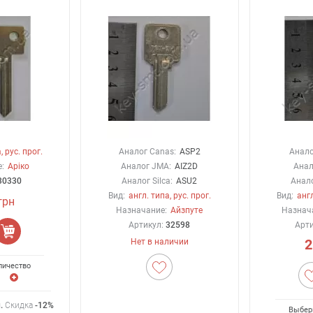
, рус. прог.
Аналог Canas:
ASP2
Анало
:
Аріко
Аналог JMA:
AIZ2D
Анал
30330
Аналог Silca:
ASU2
Анало
Вид:
англ. типа, рус. прог.
Вид:
англ
грн
Назначание:
Айзпуте
Назнач
Артикул:
32598
Арт
2
Нет в наличии
личество
н
.
Скидка
-12%
Выбер