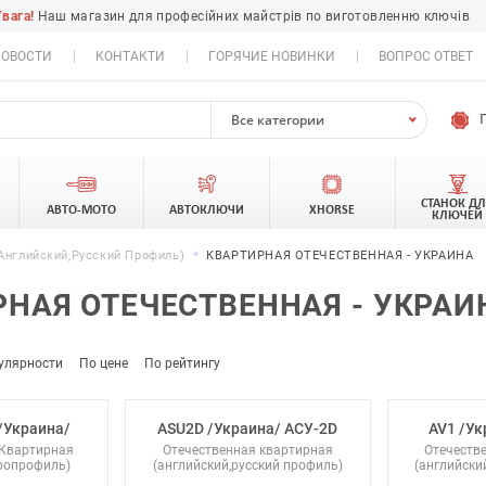
Увага!
Наш магазин для професійних майстрів по виготовленню ключів
ОВОСТИ
КОНТАКТИ
ГОРЯЧИЕ НОВИНКИ
ВОПРОС ОТВЕТ
Все категории
СТАНОК Д
АВТО-МОТО
АВТОКЛЮЧИ
XHORSE
КЛЮЧЕЙ
английский,русский Профиль)
КВАРТИРНАЯ ОТЕЧЕСТВЕННАЯ - УКРАИНА
НАЯ ОТЕЧЕСТВЕННАЯ - УКРАИ
улярности
По цене
По рейтингу
/Украина/
ASU2D /Украина/ АСУ-2D
AV1 /Ук
Квартирная
Отечественная квартирная
Отечеств
вропрофиль)
(английский,русский профиль)
(английски