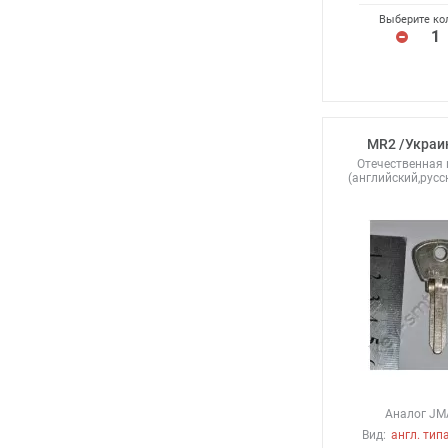
Выберите ко
MR2 /Украи
Отечественная
(английский,русс
Аналог JM
Вид:
англ. типа