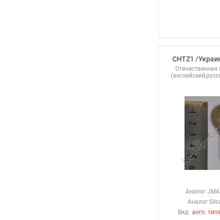
CHTZ1 /Украин
Отечественная
(английский,русс
Аналог JMA
Аналог Silc
Вид:
англ. типа