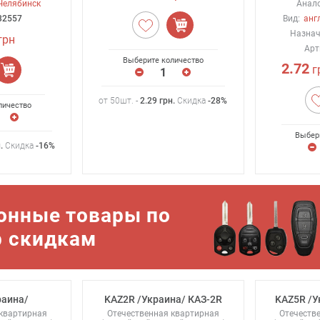
Челябинск
Анало
32557
Вид:
англ
Назнач
грн
Арт
Выберите количество
2.72
г
от 50шт. -
2.29
грн
.
Скидка
-28%
личество
Выбер
н
.
Скидка
-16%
онные товары по
р скидкам
раина/
KAZ2R /Украина/ КАЗ-2R
KAZ5R /У
 квартирная
Отечественная квартирная
Отечеств