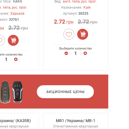
г Silca:
HAK6
Вид:
англ. типа, рус. прог.
. типа, рус. прог.
Назначание:
Kale
ание:
Харьков
Артикул:
30225
икул:
33761
2.72
2.72
грн
грн
2.72
рн
грн
Выберите количество
ите количество
АКЦИОННЫЕ ЦЕНЫ
краина/ (КАЗ5R)
MR1 /Украина/ MR-1
енная квартирная
Отечественная квартирная