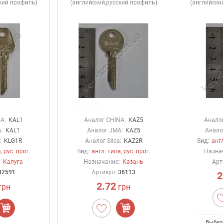
кий профиль)
(английский,русский профиль)
(английски
A:
KAL1
Аналог CHINA:
KAZ5
Анало
:
KAL1
Аналог JMA:
KAZ5
Аналог
:
KLG1R
Аналог Silca:
KAZ2R
Вид:
англ
, рус. прог.
Вид:
англ. типа, рус. прог.
Назна
:
Калуга
Назначание:
Казань
Арт
32591
Артикул:
36113
2
2.72
грн
грн
Выбер