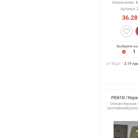
Назначание:
М
Артикул:
36.28
Выберите ко
от 50шт. -
3.19
гр
PEN1D /Укра
Отечественная
(английский,русс