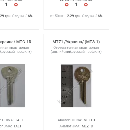
.29
грн
.
Скидка
-16%
от 50шт. -
2.29
грн
.
Скидка
-16%
краина/ МТС-1R
MTZ1 /Украина/ (МТЗ-1)
енная квартирная
Отечественная квартирная
й,русский профиль)
(английский,русский профиль)
г CHINA:
TAL1
Аналог CHINA:
MEZ1D
ог JMA:
TAL1
Аналог JMA:
MEZ1D