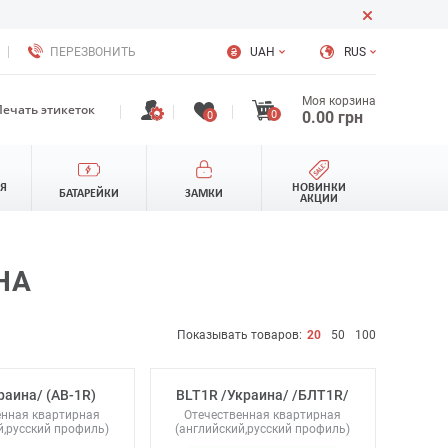
ПЕРЕЗВОНИТЬ
UAH
RUS
Моя корзина
Печать этикеток
0
0.00
грн
0
ЛЯ
НОВИНКИ
БАТАРЕЙКИ
ЗАМКИ
АКЦИИ
НА
Показывать товаров:
20
50
100
раина/ (АВ-1R)
BLT1R /Украина/ /БЛТ1R/
енная квартирная
Отечественная квартирная
й,русский профиль)
(английский,русский профиль)