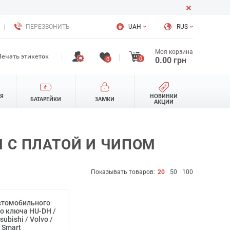
ПЕРЕЗВОНИТЬ
UAH
RUS
Моя корзина
Печать этикеток
0
0.00
грн
0
ЛЯ
НОВИНКИ
БАТАРЕЙКИ
ЗАМКИ
АКЦИИ
 С ПЛАТОЙ И ЧИПОМ
Показывать товаров:
20
50
100
втомобильного
о ключа HU-DH /
ubishi / Volvo /
Smart