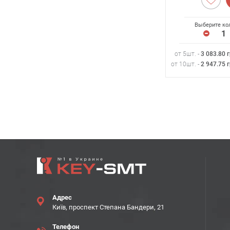
Выберите ко
от 5шт. -
3 083.80
г
от 10шт. -
2 947.75
г
Адрес
Київ, проспект Степана Бандери, 21
Телефон