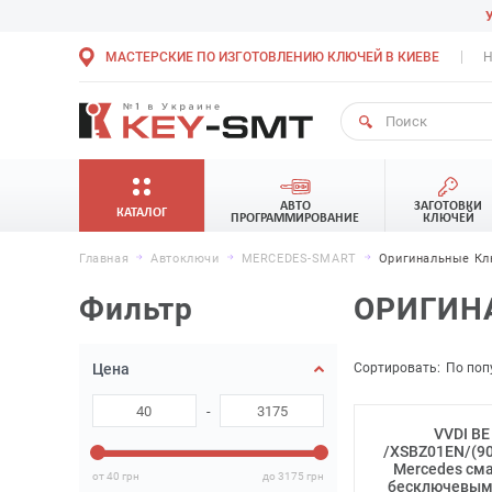
МАСТЕРСКИЕ ПО ИЗГОТОВЛЕНИЮ КЛЮЧЕЙ В КИЕВЕ
Н
АВТО
ЗАГОТОВКИ
КАТАЛОГ
ПРОГРАММИРОВАНИЕ
КЛЮЧЕЙ
Главная
Автоключи
MERCEDES-SMART
Оригинальные Кл
Фильтр
ОРИГИН
Сортировать:
По поп
Цена
-
VVDI BE
/XSBZ01EN/(90
Mercedes сма
от 40
грн
до 3175
грн
бесключевым