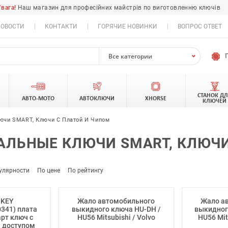
Увага!
Наш магазин для професійних майстрів по виготовленню ключів
ОВОСТИ
КОНТАКТИ
ГОРЯЧИЕ НОВИНКИ
ВОПРОС ОТВЕТ
Все категории
СТАНОК Д
АВТО-МОТО
АВТОКЛЮЧИ
XHORSE
КЛЮЧЕЙ
ючи SMART, Ключи С Платой И Чипом
АЛЬНЫЕ КЛЮЧИ SMART, КЛЮЧИ
улярности
По цене
По рейтингу
 KEY
Жало автомобильного
Жало а
341) плата
выкидного ключа HU-DH /
выкидног
рт ключ с
HU56 Mitsubishi / Volvo
HU56 Mits
 доступом