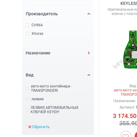
KEYLES
Оригинальные к
Производитель
ключи с плато
CHINA
Xhorse
Назначание
Вид
Вид:
авто-мото контейнера-
авто-мото ко
TRANSPONDERI
TRANSPO
лезвия
Назначание:
Артикул:
ЛЕЗВИЯ АВТОМОБИЛЬНЫХ
КЛЮЧЕЙ KEYDIY
3 174.50
355.9
Сбросить