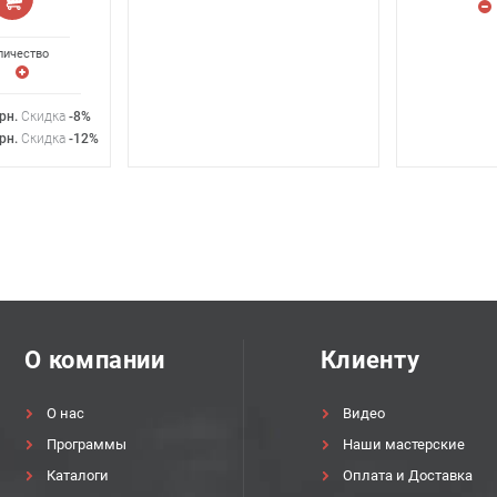
личество
рн
.
Скидка
-8%
рн
.
Скидка
-12%
О компании
Клиенту
О нас
Видео
Программы
Наши мастерские
Каталоги
Оплата и Доставка