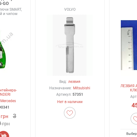
S-GO
лючи SMART,
VOLVO
й и чипом
Вид:
лезвия
ЛЕЗВИЯ
Назначание:
Mitsubishi
нтейнера-
КЛЮ
NDERI
Артикул:
57351
Арт
Mercedes
Нет в наличии
4
90341
3
грн
0
грн
Выбер