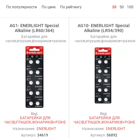
По популярности
По цене
По рейтингу
20
50
100
AG1- ENERLIGHT Special
AG10- ENERLIGHT Special
Alkaline (LR60/364)
Alkaline (LR54/390)
Батарейки для
Батарейки для
часов,игрушек,фонариков+разное
часов,игрушек,фонариков+разное
Вид:
Вид:
БАТАРЕЙКИ ДЛЯ
БАТАРЕЙКИ ДЛЯ
ЧАСІВ,ІГРАШОК,ФОНАРИКІВ+РІЗНЕ
ЧАСІВ,ІГРАШОК,ФОНАРИКІВ+РІЗНЕ
Назначание:
ENERLIGHT
Назначание:
ENERLIGHT
Артикул:
34619
Артикул:
56892