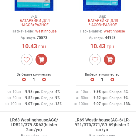
Вид:
Вид:
БАТАРЕЙКИ ДЛЯ
БАТАРЕЙКИ ДЛЯ
ЧАСОВ+РАЗНОЕ
ЧАСОВ+РАЗНОЕ
Назначание:
Westinhouse
Назначание:
Westinhouse
Артикул:
75573
Артикул:
44953
10.43
10.43
грн
грн
Выберите количество
Выберите количество
от 10шт. -
9.98
грн
.
Скидка
-4%
от 10шт. -
9.98
грн
.
Скидка
-4%
от 50шт. -
9.52
грн
.
Скидка
-9%
от 50шт. -
9.52
грн
.
Скидка
-9%
от 100шт. -
9.07
грн
.
Скидка
-13%
от 100шт. -
9.07
грн
.
Скидка
-13%
LR63 WestinghouseAG0/
LR69 Westinhouse(AG-6/LR-
LR521/379.SR63(blister
921/370/371/SR-69)bister 2
2шт/уп)
шт/уп
Батарейки для
Батарейки для