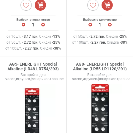
Выберите количество
Выберите количество
от 10шт. -
3.17
грн
.
Скидка
-13%
от 50шт. -
2.72
грн
.
Скидка
-25%
от 50шт. -
2.72
грн
.
Скидка
-25%
от 100шт. -
2.27
грн
.
Скидка
-38%
от 100шт. -
2.27
грн
.
Скидка
-38%
AG5- ENERLIGHT Special
AG8- ENERLIGHT Special
Alkaline (LR48.LR754/393)
Alkaline (LR55.LR1120/391)
Батарейки для
Батарейки для
часов,игрушек,фонариков+разное
часов,игрушек,фонариков+разное