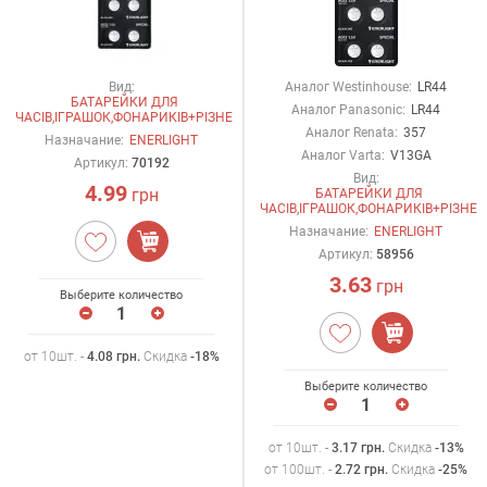
Вид:
Аналог Westinhouse:
LR44
БАТАРЕЙКИ ДЛЯ
Аналог Panasonic:
LR44
ЧАСІВ,ІГРАШОК,ФОНАРИКІВ+РІЗНЕ
Аналог Renata:
357
Назначание:
ENERLIGHT
Аналог Varta:
V13GA
Артикул:
70192
Вид:
4.99
грн
БАТАРЕЙКИ ДЛЯ
ЧАСІВ,ІГРАШОК,ФОНАРИКІВ+РІЗНЕ
Назначание:
ENERLIGHT
Артикул:
58956
3.63
грн
Выберите количество
от 10шт. -
4.08
грн
.
Скидка
-18%
Выберите количество
от 10шт. -
3.17
грн
.
Скидка
-13%
от 100шт. -
2.72
грн
.
Скидка
-25%