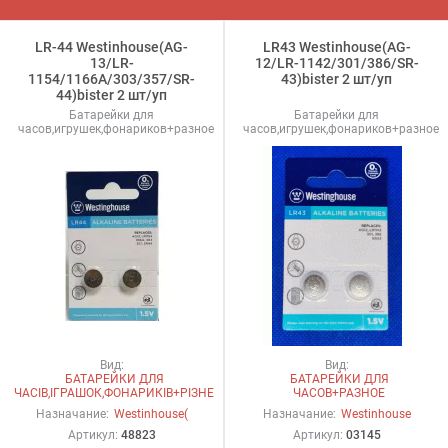
LR-44 Westinhouse(AG-
LR43 Westinhouse(AG-
13/LR-
12/LR-1142/301/386/SR-
1154/1166A/303/357/SR-
43)bister 2 шт/уп
44)bister 2 шт/уп
Батарейки для
Батарейки для
часов,игрушек,фонариков+разное
часов,игрушек,фонариков+разное
Вид:
Вид:
БАТАРЕЙКИ ДЛЯ
БАТАРЕЙКИ ДЛЯ
ЧАСІВ,ІГРАШОК,ФОНАРИКІВ+РІЗНЕ
ЧАСОВ+РАЗНОЕ
Назначание:
Westinhouse(
Назначание:
Westinhouse
Артикул:
48823
Артикул:
03145