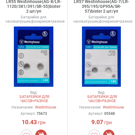
LR55 Westinhouse(AG-8/LR-
LR57 Westinhouse(AG-7/LR-
1120/381/391/SR-55)bister
395/195/GP95A/SR-
2 шт/уп
57)bister 2 шт/уп
Батарейки для
Батарейки для
часов,игрушек,фонариков+разное
часов,игрушек,фонариков+разное
Вид:
Вид:
БАТАРЕЙКИ ДЛЯ
БАТАРЕЙКИ ДЛЯ
ЧАСОВ+РАЗНОЕ
ЧАСОВ+РАЗНОЕ
Назначание:
Westinhouse
Назначание:
Westinhouse
Артикул:
75673
Артикул:
05548
10.43
9.07
грн
грн