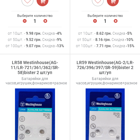
Выберите количество
Выберите количество
от 10шт. -
9.98
грн
.
Скидка
-4%
от 10шт. -
8.62
грн
.
Скидка
-5%
от 50шт. -
9.52
грн
.
Скидка
-9%
от 50шт. -
8.16
грн
.
Скидка
-10%
от 100шт. -
9.07
грн
.
Скидка
-13%
от 100шт. -
7.71
грн
.
Скидка
-15%
LR58 Westinhouse(AG-
LR59 Westinhouse(AG-2/LR-
11/LR-721/361/362/SR-
726/396/397/SR-59)bister 2
58)bister 2 шт/уп
шт/уп
Батарейки для
Батарейки для
часов,игрушек,фонариков+разное
часов,игрушек,фонариков+разное