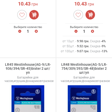
10.43
10.43
грн
грн
Выберите количество
Выберите количество
от 10шт. -
9.98
грн
.
Скидка
-4%
от 50шт. -
9.52
грн
.
Скидка
-9%
от 100шт. -
9.07
грн
.
Скидка
-13%
LR45 Westinhouse(AG-9/LR-
LR48 Westinhouse(AG-5/LR-
936/394/SR-45)bister 2 шт/
754/309/393/SR-48)bister 2
уп
шт/уп
Батарейки для
Батарейки для
часов,игрушек,фонариков+разное
часов,игрушек,фонариков+разное