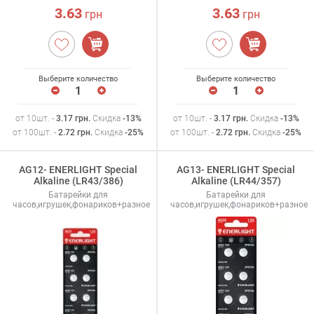
3.63
3.63
грн
грн
Выберите количество
Выберите количество
от 10шт. -
3.17
грн
.
Скидка
-13%
от 10шт. -
3.17
грн
.
Скидка
-13%
от 100шт. -
2.72
грн
.
Скидка
-25%
от 100шт. -
2.72
грн
.
Скидка
-25%
AG12- ENERLIGHT Special
AG13- ENERLIGHT Special
Alkaline (LR43/386)
Alkaline (LR44/357)
Батарейки для
Батарейки для
часов,игрушек,фонариков+разное
часов,игрушек,фонариков+разное