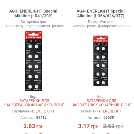
AG3- ENERLIGHT Special
AG4- ENERLIGHT Special
Alkaline (LR41/392)
Alkaline (LR66/626/377)
Батарейки для
Батарейки для
часов,игрушек,фонариков+разное
часов,игрушек,фонариков+разное
Вид:
Вид:
БАТАРЕЙКИ ДЛЯ
БАТАРЕЙКИ ДЛЯ
ЧАСІВ,ІГРАШОК,ФОНАРИКІВ+РІЗНЕ
ЧАСІВ,ІГРАШОК,ФОНАРИКІВ+РІЗНЕ
Назначание:
ENERLIGHT
Назначание:
ENERLIGHT
Артикул:
89412
Артикул:
69538
3.63
3.17
3.63
грн
грн
грн