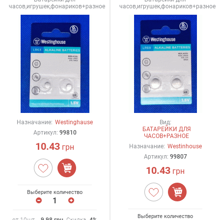
часов,игрушек,фонариков+разное
часов,игрушек,фонариков+разное
Назначание:
Westinghause
Вид:
БАТАРЕЙКИ ДЛЯ
Артикул:
99810
ЧАСОВ+РАЗНОЕ
10.43
грн
Назначание:
Westinhouse
Артикул:
99807
10.43
грн
Выберите количество
Выберите количество
от 10шт. -
9.98
грн
.
Скидка
-4%