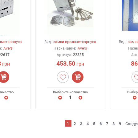
ные+корпуса
Вид:
замки врезные+корпуса
Вид:
замки
:
Avers
Назначание:
Avers
Назн
22617
Артикул:
22335
Арт
8
453.50
86
грн
грн
личество
Выберите количество
Выбер
1
2
3
4
5
6
7
8
9
Следу