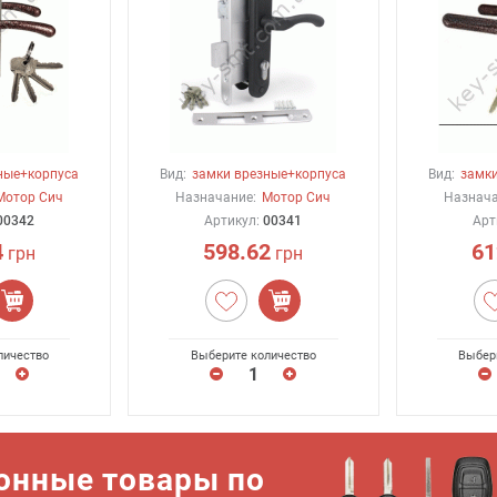
ные+корпуса
Вид:
замки врезные+корпуса
Вид:
замки
Мотор Сич
Назначание:
Мотор Сич
Назнача
00342
Артикул:
00341
Арт
4
598.62
61
грн
грн
личество
Выберите количество
Выбер
онные товары по