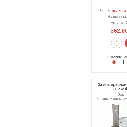
Вид:
замки врез
Назначание
Артикул:
362.8
Выберите ко
Замок врезной 
- CR wit
Замк
врезные+корпуса