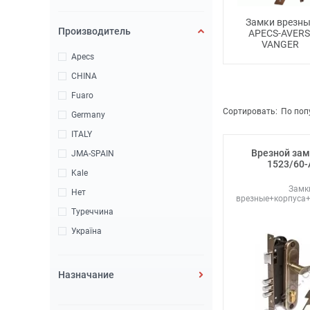
Замки врезны
Производитель
APECS-AVERS
VANGER
Apecs
CHINA
Fuaro
Сортировать:
По поп
Germany
ITALY
Врезной зам
JMA-SPAIN
1523/60-
Kale
Замк
Нет
врезные+корпуса
Туреччина
Україна
Назначание