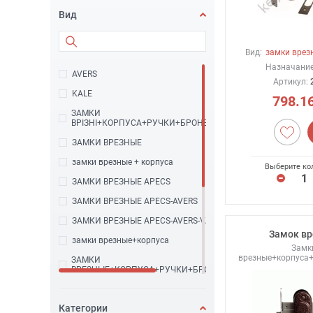
Вид
Вид:
замки врез
Назначание
AVERS
Артикул:
KALE
798.1
ЗАМКИ
ВРІЗНІ+КОРПУСА+РУЧКИ+БРОНЕНАКЛАДКИ
ЗАМКИ ВРЕЗНЫЕ
замки врезные + корпуса
Выберите ко
ЗАМКИ ВРЕЗНЫЕ APECS
ЗАМКИ ВРЕЗНЫЕ APECS-AVERS
ЗАМКИ ВРЕЗНЫЕ APECS-AVERS-VANGER
Замок вр
замки врезные+корпуса
Замк
врезные+корпуса
ЗАМКИ
ВРЕЗНЫЕ+КОРПУСА+РУЧКИ+БРОНЕНАКЛАДКИ
Замки
врезные+корпуса+ручки+броненакладки+сейф
Категории