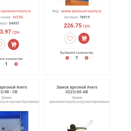
 врезные+корпуса
Вид:
замки врезные+корпуса
чание:
AVERS
Артикул:
78919
икул:
04497
226.75
грн
3.97
грн
Выберите количество
ите количество
врезной Avers
Замок врезной Avers
3/S8 - CR
0223/60-AB
Замки
Замки
рпуса+ручки+броненакладки
врезные+корпуса+ручки+броненакладки