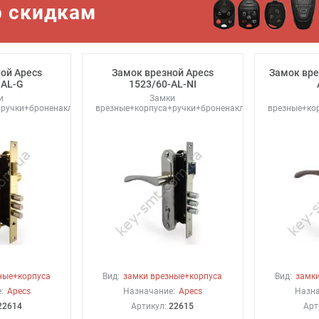
р скидкам
ой Apecs
Замок врезной Apecs
Замок вре
-AL-G
1523/60-AL-NI
и
Замки
+ручки+броненакладки
врезные+корпуса+ручки+броненакладки
врезные+ко
ные+корпуса
Вид:
замки врезные+корпуса
Вид:
замки
:
Apecs
Назначание:
Apecs
Назна
22614
Артикул:
22615
Арт