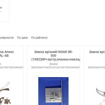
е
-
улярности
По цене
По рейтингу
ок Апекс
Замок врізний HISAR SR-
Замок врі
AL-AB
500
(1082)NP+зустр,планка+накладка
и
Замки
+ручки+броненакладки
врезные+корпуса+ручки+броненакладки
врезные+ко