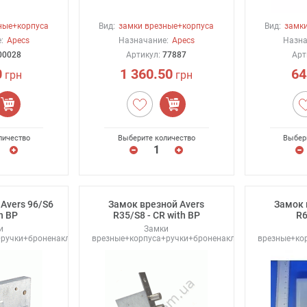
ные+корпуса
Вид:
замки врезные+корпуса
Вид:
замки
:
Apecs
Назначание:
Apecs
Назна
00028
Артикул:
77887
Арт
0
1 360.50
64
грн
грн
личество
Выберите количество
Выбер
Avers 96/S6
Замок врезной Avers
Замок 
h BP
R35/S8 - CR with BP
R6
и
Замки
+ручки+броненакладки
врезные+корпуса+ручки+броненакладки
врезные+ко