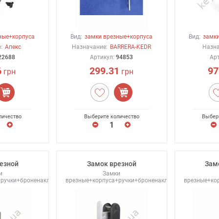
ные+корпуса
Вид:
замки врезные+корпуса
Вид:
замки
:
Апекс
Назначание:
BARRERA-KEDR
Назна
22688
Артикул:
94853
Ар
6
299.31
97
грн
грн
личество
Выберите количество
Выбер
езной
Замок врезной
Зам
и
Замки
+ручки+броненакладки
врезные+корпуса+ручки+броненакладки
врезные+ко