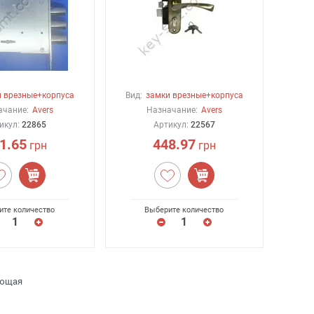
 врезные+корпуса
Вид:
замки врезные+корпуса
ачание:
Avers
Назначание:
Avers
икул:
22865
Артикул:
22567
1.65
448.97
грн
грн
ите количество
Выберите количество
ющая