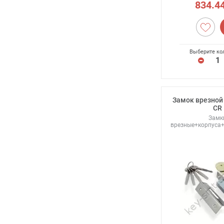
834.4
Выберите ко
Замок врезной 
CR
Замк
врезные+корпуса