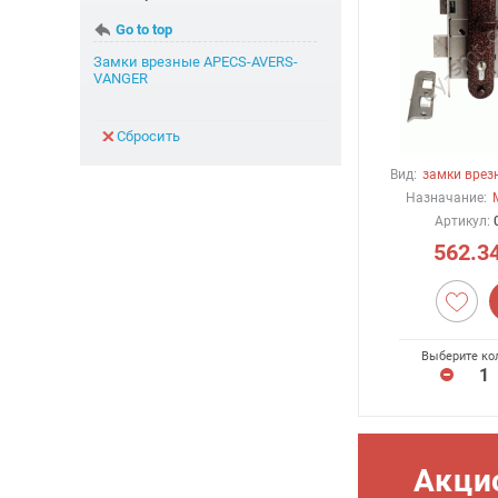
замки накладные
Go to top
КВАРТИРНАЯ ЕВРОПРОФИЛЬ - JMA+Errebi
Замки врезные APECS-AVERS-
РУЧКИ ТА БРОНЕНАКЛАДКИ
VANGER
Ручки+броненакладки
цилиндры и секреты
Сбросить
Вид:
замки врез
Назначание:
Артикул:
562.3
Выберите ко
Акци