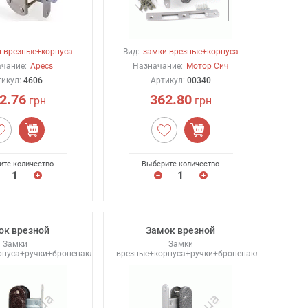
 врезные+корпуса
Вид:
замки врезные+корпуса
чание:
Apecs
Назначание:
Мотор Сич
тикул:
4606
Артикул:
00340
2.76
362.80
грн
грн
ите количество
Выберите количество
ок врезной
Замок врезной
Замки
Замки
рпуса+ручки+броненакладки
врезные+корпуса+ручки+броненакладки