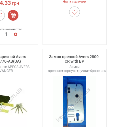
4.33
Нет в наличии
грн
ите количество
врезной Avers
Замок врезной Avers 2800-
/70-AB(UA)
CR with BP
зные APECS-AVERS-
Замки
VANGER
врезные+корпуса+ручки+броненакладки