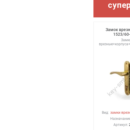
супе
Замок врезн
1523/60
Замк
врезные+корпуса
Вид:
замки врез
Назначание
Артикул: