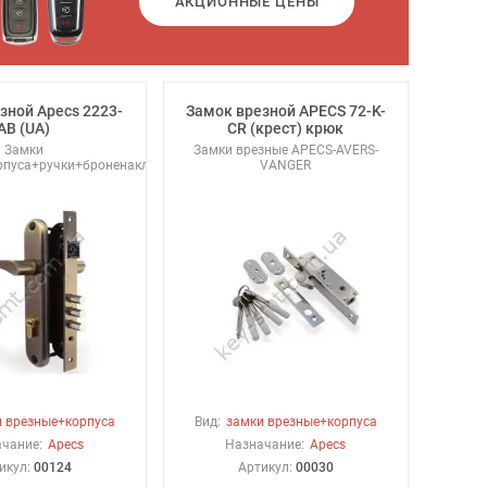
АКЦИОННЫЕ ЦЕНЫ
зной Apecs 2223-
Замок врезной APECS 72-K-
AB (UA)
CR (крест) крюк
Замки
Замки врезные APECS-AVERS-
рпуса+ручки+броненакладки
VANGER
 врезные+корпуса
Вид:
замки врезные+корпуса
чание:
Apecs
Назначание:
Apecs
икул:
00124
Артикул:
00030