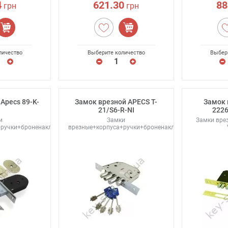
4
621.30
88
грн
грн
личество
Выберите количество
Выбер
Apecs 89-K-
Замок врезной APECS T-
Замок 
21/S6-R-NI
2226
и
Замки
Замки вре
+ручки+броненакладки
врезные+корпуса+ручки+броненакладки