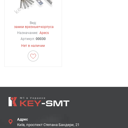
Вид:
замки врезные+корпуса
Назначание:
Apecs
Артикул:
00030
Нет в наличии
Адрес
Київ, проспект Степана Бандери, 21