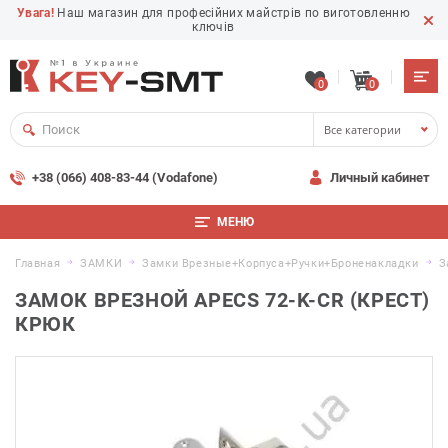
Увага!
Наш магазин для професійних майстрів по виготовленню
ключів
0
0
Все категории
+38 (066) 408-83-44 (Vodafone)
Личный кабинет
МЕНЮ
Главная
ЗАМКИ
Замки Врезные+корпуса+ручки+броненакладки
З
ЗАМОК ВРЕЗНОЙ APECS 72-K-CR (КРЕСТ)
КРЮК