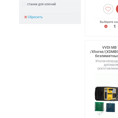
станки для ключей
Сбросить
Выберите ко
VVDI MB
/Xhorse/(XDMBC
безлимитных
Xhorse-оборуд
дублиро
(изготовлен