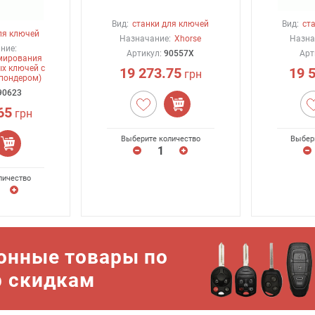
Вид:
станки для ключей
Вид:
ст
ля ключей
Назначание:
Xhorse
Назна
ние:
Артикул:
90557X
Арт
мирования
х ключей с
19 273.75
19 
грн
пондером)
90623
65
грн
Выберите количество
Выбер
личество
онные товары по
р скидкам