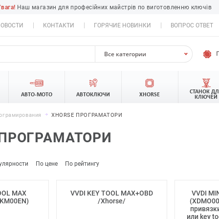
Увага!
Наш магазин для професійних майстрів по виготовленню ключів
ОВОСТИ
КОНТАКТИ
ГОРЯЧИЕ НОВИНКИ
ВОПРОС ОТВЕТ
Все категории
СТАНОК Д
АВТО-МОТО
АВТОКЛЮЧИ
XHORSE
КЛЮЧЕЙ
рограмирования
XHORSE ПРОГРАМАТОРИ
 ПРОГРАМАТОРИ
улярности
По цене
По рейтингу
OOL MAX
VVDI KEY TOOL MAX+OBD
VVDI MI
DKM00EN)
/Xhorse/
(XDMO00
привязки 
или key t