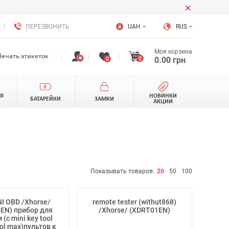
ПЕРЕЗВОНИТЬ
UAH
RUS
Моя корзина
Печать этикеток
0
0.00
грн
0
ЛЯ
НОВИНКИ
БАТАРЕЙКИ
ЗАМКИ
АКЦИИ
Показывать товаров:
20
50
100
NI OBD /Xhorse/
remote tester (withut868)
EN) прибор для
/Xhorse/ (XDRT01EN)
(с mini key tool
ool max)пультов к