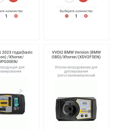
ите количество
Выберите количество
 2023 года(basic
VVDI2 BMW Version (BMW
ion) /Xhorse/
OBD)/Xhorse/(XDV2F5EN)
DPG00EN/
 продукция для
Xhorse-оборудование для
рамирования
дублирования
(изготовления)ключей