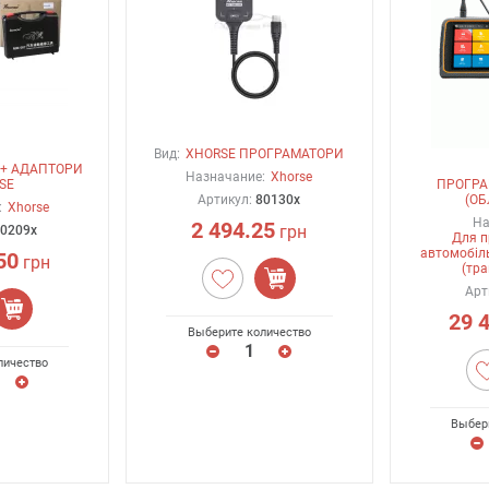
Вид:
XHORSE ПРОГРАМАТОРИ
+ АДАПТОРИ
Назначание:
Xhorse
SE
ПРОГРА
Артикул:
80130x
(О
:
Xhorse
На
2 494.25
грн
0209x
Для 
автомобіль
50
грн
(тр
Арт
29 
Выберите количество
личество
Выбер