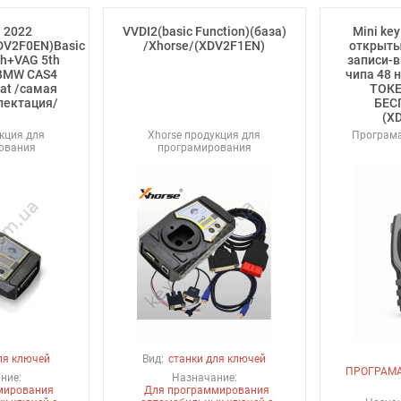
l 2022
VVDI2(basic Function)(база)
Mini key
DV2F0EN)Basic
/Xhorse/(XDV2F1EN)
открыты
th+VAG 5th
записи-
BMW CAS4
чипа 48 
vat /самая
ТОКЕ
лектация/
БЕСП
(X
кция для
Xhorse продукция для
Програм
ования
програмирования
ля ключей
Вид:
станки для ключей
ПРОГРАМ
ние:
Назначание:
мирования
Для программирования