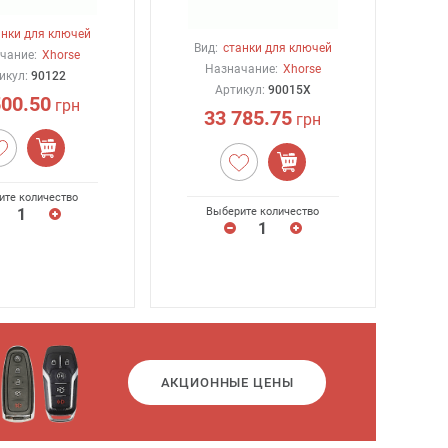
анки для ключей
Вид:
станки для ключей
чание:
Xhorse
Назначание:
Xhorse
икул:
90122
Артикул:
90015X
500.50
грн
33 785.75
грн
ите количество
Выберите количество
АКЦИОННЫЕ ЦЕНЫ