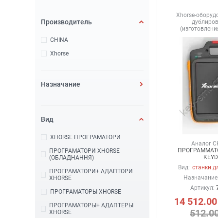
Xhorse-оборуд
Производитель
дублиро
(изготовлен
CHINA
Xhorse
Назначание
Вид
XHORSE ПРОГРАМАТОРИ
Аналог C
ПРОГРАММАТ
ПРОГРАМАТОРИ XHORSE
KEYD
(ОБЛАДНАННЯ)
Вид:
станки д
ПРОГРАМАТОРИ+ АДАПТОРИ
Назначание
XHORSE
Артикул:
ПРОГРАМАТОРЫ XHORSE
14 512.00
ПРОГРАМАТОРЫ+ АДАПТЕРЫ
512.0
XHORSE