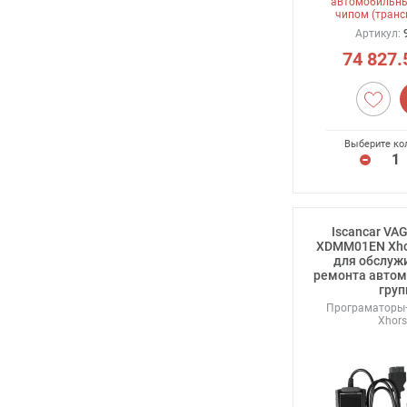
автомобильны
чипом (транс
Артикул:
74 827.
Выберите ко
Iscancar VA
XDMM01EN Xho
для обслуж
ремонта автом
груп
Програматоры
Xhors