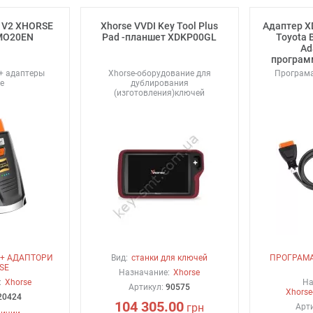
 V2 XHORSE
Xhorse VVDI Key Tool Plus
Адаптер 
MO20EN
Pad -планшет XDKP00GL
Toyota B
Ad
програм
+ адаптеры
Xhorse-оборудование для
Програм
e
дублирования
(изготовления)ключей
+ АДАПТОРИ
Вид:
станки для ключей
ПРОГРАМ
SE
Назначание:
Xhorse
:
Xhorse
На
Артикул:
90575
Xhors
20424
104 305.00
грн
Арт