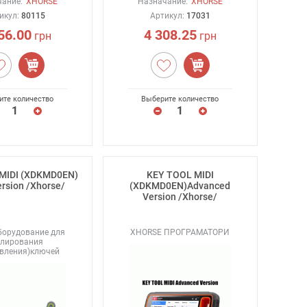
ание:
XHORSE
Назначание:
XHORSE
икул:
80115
Артикул:
17031
56.00
4 308.25
грн
грн
ите количество
Выберите количество
MIDI (XDKMD0EN)
KEY TOOL MIDI
ersion /Xhorse/
(XDKMD0EN)Advanced
Version /Xhorse/
борудование для
XHORSE ПРОГРАМАТОРИ
блирования
овления)ключей