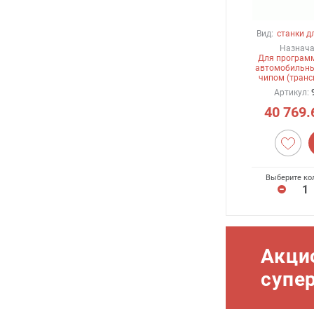
Вид:
станки д
Назнача
Для програм
автомобильны
чипом (транс
Артикул:
40 769.
Выберите ко
Акци
супе