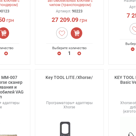
х ключей с
автомобильных ключей с
Назнач
пондером)
чипом (транспондером)
Арт
90123
Артикул:
90223
7 2
50
27 209.09
грн
грн
Выбер
личество
Выберите количество
G ММ-007
Key TOOL LITE /Xhorse/
KEY TOOL 
rse сканер
Basic V
ивания и
обилей VAG
п
+ адаптеры
Програматоры+ адаптеры
Xhorse-о
e
Xhorse
ду
(изгот