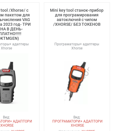
 tool /Xhorse/ с
Mini key tool станок-прибор
м пакетом для
для програмирования
вычисления VAG
автоключей с чипом
на 2023 год- ТРИ
/XHORSE/ БЕЗ ТОКЕНОВ
НА В ДЕНЬ-
ЛАТНО!!!!!
DKTMGEN)
аторы+ адаптеры
Програматоры+ адаптеры
Xhorse
Xhorse
Вид:
Вид:
АТОРИ+ АДАПТОРИ
ПРОГРАМАТОРИ+ АДАПТОРИ
XHORSE
XHORSE