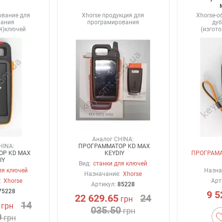
ование для
Xhorse продукция для
Xhorse-о
вания
програмирования
ду
ия)ключей
(изгот
Аналог CHINA:
HINA:
ПРОГРАММАТОР KD MAX
ОР KD MAX
KEYDIY
ПРОГРАМ
IY
Вид:
станки для ключей
ля ключей
Назна
Назначание:
Xhorse
:
Xhorse
Арт
Артикул:
85228
75228
9 5
22 629.65
24
грн
14
грн
035.50
грн
0
грн