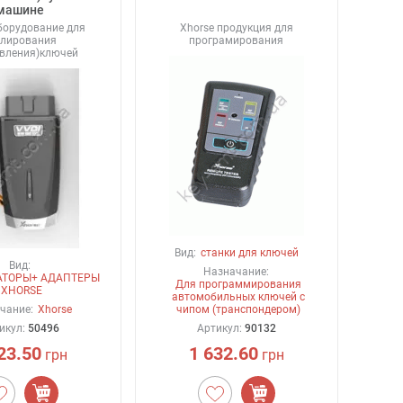
машине
борудование для
Xhorse продукция для
блирования
програмирования
овления)ключей
Вид:
станки для ключей
Вид:
Назначание:
АТОРЫ+ АДАПТЕРЫ
Для программирования
XHORSE
автомобильных ключей с
чание:
Xhorse
чипом (транспондером)
икул:
50496
Артикул:
90132
23.50
1 632.60
грн
грн