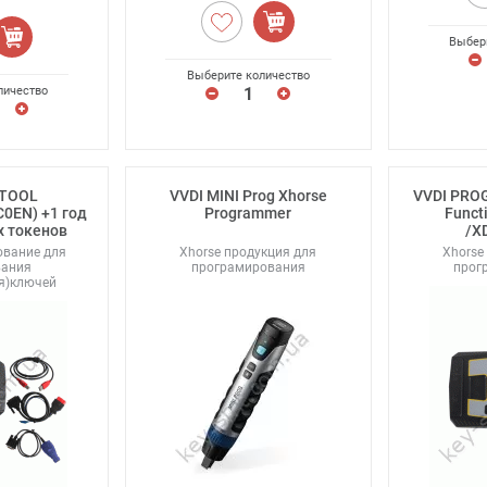
Выбер
Выберите количество
личество
 TOOL
VVDI MINI Prog Xhorse
VVDI PROG
0EN) +1 год
Programmer
Funct
 токенов
/X
ование для
Xhorse продукция для
Xhorse
вания
програмирования
прог
ия)ключей