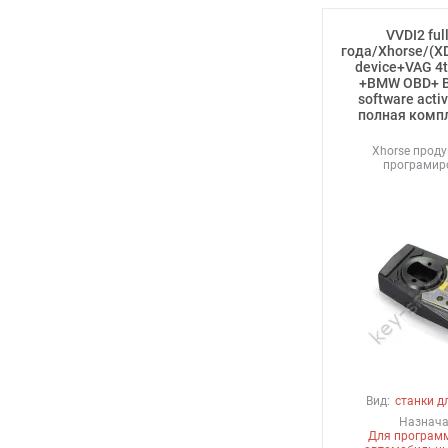
VVDI2 ful
года/Xhorse/(X
device+VAG 4
+BMW OBD+ 
software acti
полная комп
Xhorse проду
програмир
Вид:
станки д
Назнача
Для програм