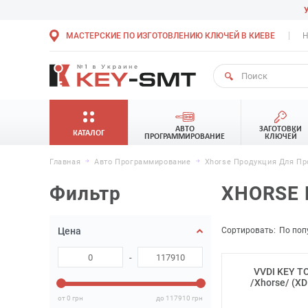
МАСТЕРСКИЕ ПО ИЗГОТОВЛЕНИЮ КЛЮЧЕЙ В КИЕВЕ
Н
АВТО
ЗАГОТОВКИ
КАТАЛОГ
ПРОГРАММИРОВАНИЕ
КЛЮЧЕЙ
Главная
Авто Программирование
Xhorse Продукция Для П
Фильтр
XHORSE
Сортировать:
По поп
Цена
-
VVDI KEY T
/Xhorse/ (X
от 0
грн
до 117910
грн