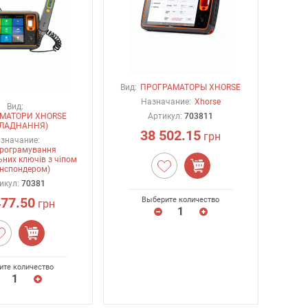
Вид:
ПРОГРАМАТОРЫ XHORSE
Назначание:
Xhorse
Вид:
МАТОРИ XHORSE
Артикул:
703811
БЛАДНАННЯ)
38 502.15
грн
значание:
програмування
них ключів з чіпом
анспондером)
икул:
70381
477.50
Выберите количество
грн
ите количество