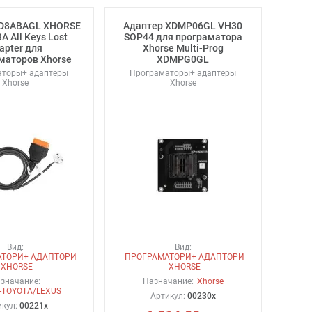
XD8ABAGL XHORSE
Адаптер XDMP06GL VH30
A All Keys Lost
SOP44 для програматора
apter для
Xhorse Multi-Prog
маторов Xhorse
XDMPG0GL
аторы+ адаптеры
Програматоры+ адаптеры
Xhorse
Xhorse
Вид:
Вид:
АТОРИ+ АДАПТОРИ
ПРОГРАМАТОРИ+ АДАПТОРИ
XHORSE
XHORSE
значание:
Назначание:
Xhorse
e-TOYOTA/LEXUS
Артикул:
00230x
икул:
00221х