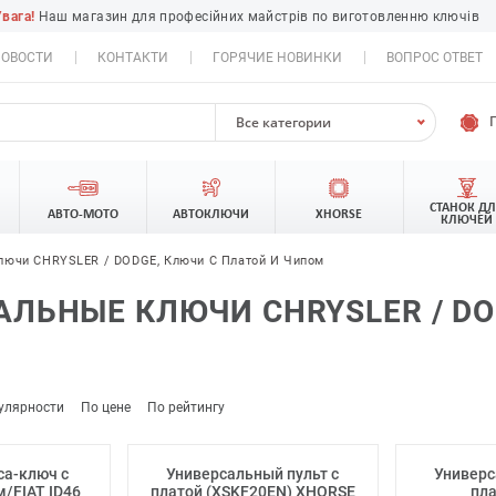
Увага!
Наш магазин для професійних майстрів по виготовленню ключів
ОВОСТИ
КОНТАКТИ
ГОРЯЧИЕ НОВИНКИ
ВОПРОС ОТВЕТ
Все категории
СТАНОК Д
АВТО-МОТО
АВТОКЛЮЧИ
XHORSE
КЛЮЧЕЙ
лючи CHRYSLER / DODGE, Ключи С Платой И Чипом
ЛЬНЫЕ КЛЮЧИ CHRYSLER / DO
улярности
По цене
По рейтингу
ca-ключ с
Универсальный пульт с
Универс
м/FIAT ID46
платой (XSKF20EN) XHORSE
пла