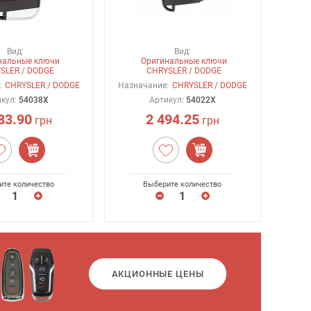
Вид:
Вид:
нальные ключи
Оригинальные ключи
SLER / DODGE
CHRYSLER / DODGE
:
CHRYSLER / DODGE
Назначание:
CHRYSLER / DODGE
икул:
54038X
Артикул:
54022X
83.90
2 494.25
грн
грн
ите количество
Выберите количество
АКЦИОННЫЕ ЦЕНЫ