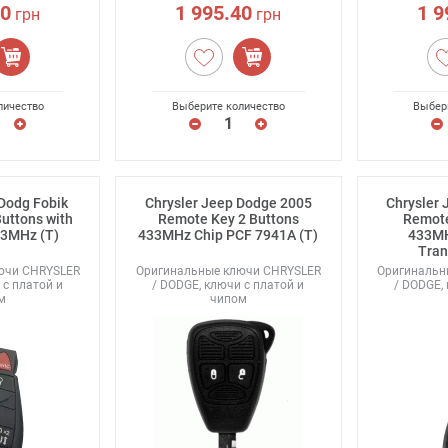
40
1 995.40
1 9
грн
грн
личество
Выберите количество
Выбер
 Dodg Fobik
Chrysler Jeep Dodge 2005
Chrysler
uttons with
Remote Key 2 Buttons
Remote
33MHz (T)
433MHz Chip PCF 7941A (T)
433M
Tran
ючи CHRYSLER
Оригинальные ключи CHRYSLER
Оригинальн
 с платой и
/ DODGE, ключи с платой и
/ DODGE,
м
чипом