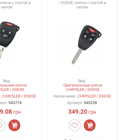
 ключи с платой и
/ DODGE, ключи с платой и
чипом
чипом
Вид:
Вид:
нальные ключи
Оригинальные ключи
SLER / DODGE
CHRYSLER / DODGE
:
CHRYSLER / DODGE
Назначание:
CHRYSLER / DODGE
икул:
54371X
Артикул:
54523X
9.08
349.20
грн
грн