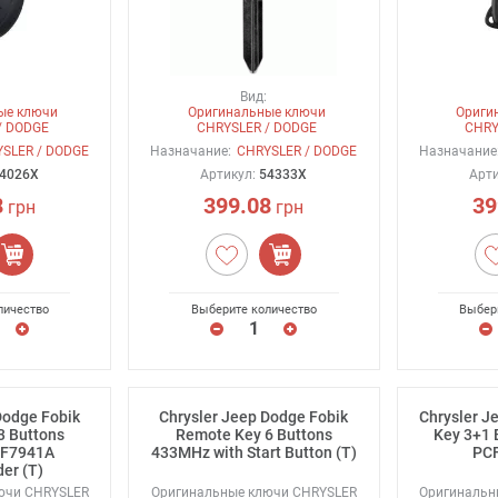
Вид:
ые ключи
Оригинальные ключи
Ориги
/ DODGE
CHRYSLER / DODGE
CHRY
SLER / DODGE
Назначание:
CHRYSLER / DODGE
Назначание
4026X
Артикул:
54333X
Арт
8
399.08
39
грн
грн
личество
Выберите количество
Выбер
Dodge Fobik
Chrysler Jeep Dodge Fobik
Chrysler 
3 Buttons
Remote Key 6 Buttons
Key 3+1 
F7941A
433MHz with Start Button (T)
PCF
er (T)
ючи CHRYSLER
Оригинальные ключи CHRYSLER
Оригинальн