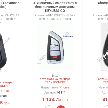
ки (Advanced
4-кнопочный смарт ключ с
/Xhors
tics)
бесключевым доступом
KEYLESS-GO
ючи CHRYSLER
Xhorse - АВТО КОНТЕЙНЕРА и
Xhorse - 
 с платой и
ключи-пульты с чипом
ключи-
м
Вид:
авто-мото контейнера-
авто-м
нтейнера-
TRANSPONDERI
TR
NDERI
Назначание:
Xhorse
Назна
е:
Fiat
Артикул:
93811
Арт
88901
1 133.75
81
грн
15
грн