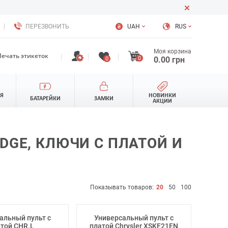
ПЕРЕЗВОНИТЬ
UAH
RUS
Моя корзина
Печать этикеток
0
0.00
грн
0
ЛЯ
НОВИНКИ
БАТАРЕЙКИ
ЗАМКИ
АКЦИИ
DGE, КЛЮЧИ С ПЛАТОЙ И
Показывать товаров:
20
50
100
альный пульт с
Универсальный пульт с
той CHR.L
платой Chrysler XSKF21EN