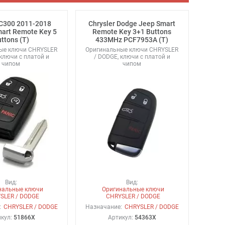
 C300 2011-2018
Chrysler Dodge Jeep Smart
mart Remote Key 5
Remote Key 3+1 Buttons
ttons (T)
433MHz PCF7953A (T)
ые ключи CHRYSLER
Оригинальные ключи CHRYSLER
 ключи с платой и
/ DODGE, ключи с платой и
чипом
чипом
Вид:
Вид:
нальные ключи
Оригинальные ключи
SLER / DODGE
CHRYSLER / DODGE
:
CHRYSLER / DODGE
Назначание:
CHRYSLER / DODGE
икул:
51866X
Артикул:
54363X