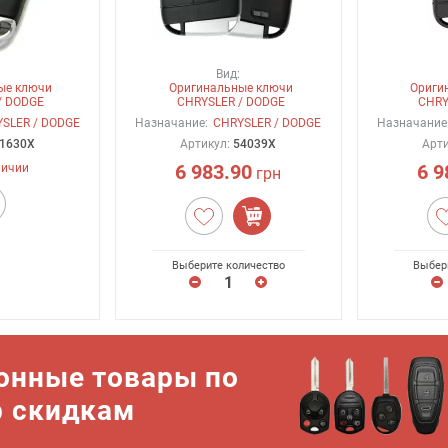
Вид:
ые ключи
Оригинальные ключи
Ориги
/ DODGE
CHRYSLER / DODGE
CHRY
SLER / DODGE
Назначание:
CHRYSLER / DODGE
Назначание
1630X
Артикул:
54039X
Арт
6 983.90
6 9
личии
грн
Выберите количество
Выбер
онные товары по
р скидкам