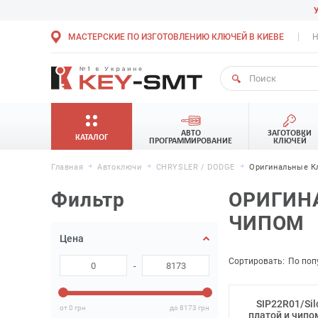
МАСТЕРСКИЕ ПО ИЗГОТОВЛЕНИЮ КЛЮЧЕЙ В КИЕВЕ
Н
АВТО
ЗАГОТОВКИ
КАТАЛОГ
ПРОГРАММИРОВАНИЕ
КЛЮЧЕЙ
Главная
Автоключи
CHRYSLER / DODGE
Оригинальные К
Фильтр
ОРИГИНА
ЧИПОМ
Цена
Сортировать:
По поп
-
SIP22R01/Sil
от 0
грн
до 8173
грн
платой и чипо