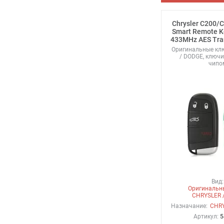
Chrysler C200/C
Smart Remote K
433MHz AES Tra
Оригинальные кл
/ DODGE, ключи
чипо
Вид:
Оригинальн
CHRYSLER 
Назначание:
CHRY
Артикул:
5