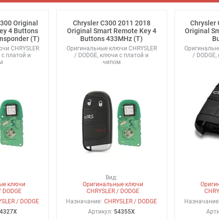
300 Original
Chrysler C300 2011 2018
Chrysler
ey 4 Buttons
Original Smart Remote Key 4
Original S
nsponder (T)
Buttons 433MHz (T)
Bu
ючи CHRYSLER
Оригинальные ключи CHRYSLER
Оригинальн
 с платой и
/ DODGE, ключи с платой и
/ DODGE,
м
чипом
Вид:
ые ключи
Оригинальные ключи
Ориги
/ DODGE
CHRYSLER / DODGE
CHRY
SLER / DODGE
Назначание:
CHRYSLER / DODGE
Назначание
4327X
Артикул:
54355X
Арт