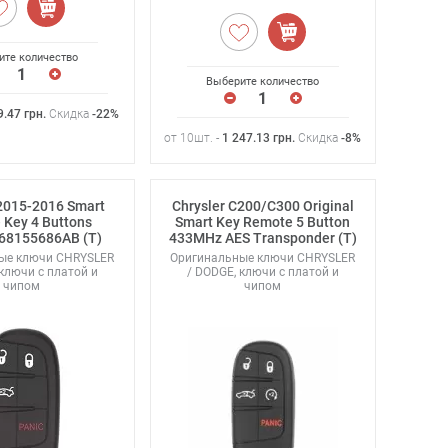
ите количество
Выберите количество
9.47
грн
.
Скидка
-22%
от 10шт. -
1 247.13
грн
.
Скидка
-8%
 2015-2016 Smart
Chrysler C200/C300 Original
 Key 4 Buttons
Smart Key Remote 5 Button
68155686AB (T)
433MHz AES Transponder (T)
ые ключи CHRYSLER
Оригинальные ключи CHRYSLER
 ключи с платой и
/ DODGE, ключи с платой и
чипом
чипом