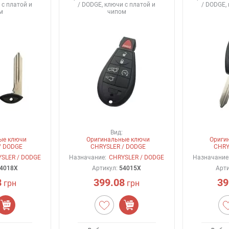
 с платой и
/ DODGE, ключи с платой и
/ DODGE,
м
чипом
Вид:
ые ключи
Оригинальные ключи
Ориги
/ DODGE
CHRYSLER / DODGE
CHRY
SLER / DODGE
Назначание:
CHRYSLER / DODGE
Назначание
4018X
Артикул:
54015X
Арт
8
399.08
39
грн
грн