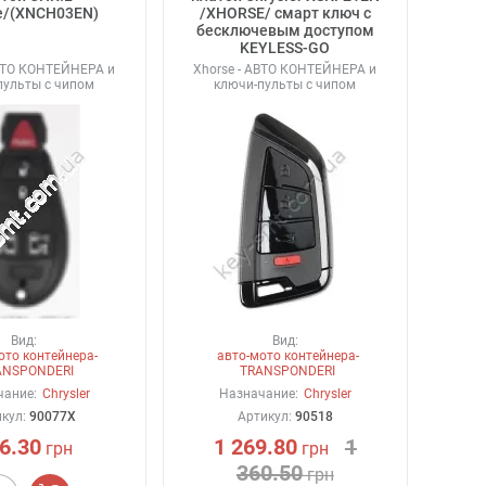
e/(XNCH03EN)
/XHORSE/ смарт ключ с
бесключевым доступом
KEYLESS-GO
АВТО КОНТЕЙНЕРА и
Xhorse - АВТО КОНТЕЙНЕРА и
пульты с чипом
ключи-пульты с чипом
Вид:
Вид:
ото контейнера-
авто-мото контейнера-
ANSPONDERI
TRANSPONDERI
чание:
Chrysler
Назначание:
Chrysler
икул:
90077X
Артикул:
90518
6.30
1 269.80
1
грн
грн
360.50
грн