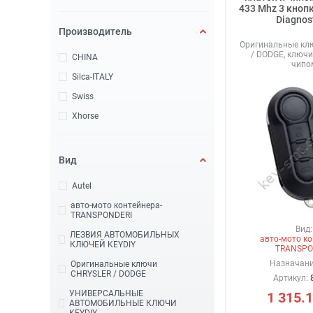
433 Mhz 3 кноп
Diagnos
Производитель
Оригинальные кл
/ DODGE, ключи
CHINA
чипо
Silca-ITALY
Swiss
Xhorse
Вид
Autel
авто-мото контейнера-
TRANSPONDERI
Вид:
ЛЕЗВИЯ АВТОМОБИЛЬНЫХ
авто-мото ко
КЛЮЧЕЙ KEYDIY
TRANSPO
Назначани
Оригинальные ключи
CHRYSLER / DODGE
Артикул:
УНИВЕРСАЛЬНЫЕ
1 315.
АВТОМОБИЛЬНЫЕ КЛЮЧИ