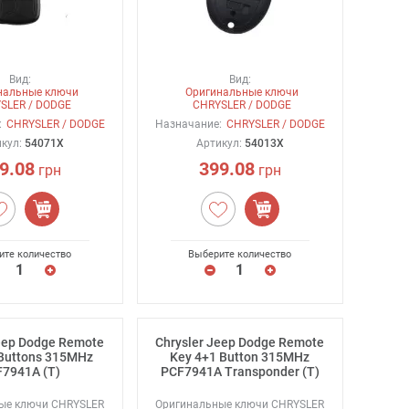
Вид:
Вид:
нальные ключи
Оригинальные ключи
SLER / DODGE
CHRYSLER / DODGE
:
CHRYSLER / DODGE
Назначание:
CHRYSLER / DODGE
икул:
54071X
Артикул:
54013X
9.08
399.08
грн
грн
ите количество
Выберите количество
Jeep Dodge Remote
Chrysler Jeep Dodge Remote
Buttons 315MHz
Key 4+1 Button 315MHz
7941A (T)
PCF7941A Transponder (T)
ые ключи CHRYSLER
Оригинальные ключи CHRYSLER