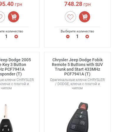
95.40
748.28
грн
грн
ите количество
Выберите количество
 Jeep Dodge 2005
Chrysler Jeep Dodge Fobik
 Key 3 Button
Remote 5 Buttons with SUV
Hz PCF7941A
Trunk and Start 433MHz
sponder (T)
PCF7941A (T)
ые ключи CHRYSLER
Оригинальные ключи CHRYSLER
 ключи с платой и
/ DODGE, ключи с платой и
чипом
чипом