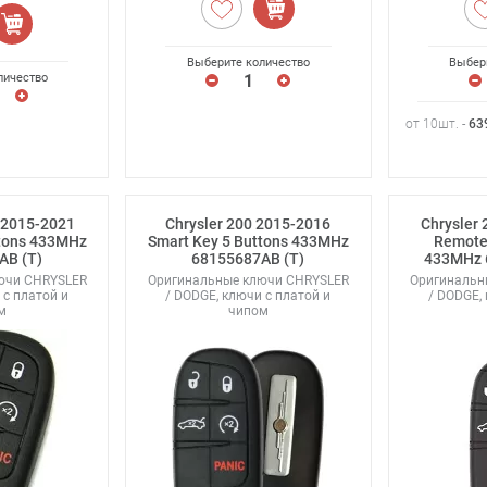
Выберите количество
Выбер
личество
от 10шт. -
63
 2015-2021
Chrysler 200 2015-2016
Chrysler
ttons 433MHz
Smart Key 5 Buttons 433MHz
Remote
AB (T)
68155687AB (T)
433MHz 
ючи CHRYSLER
Оригинальные ключи CHRYSLER
Оригинальн
 с платой и
/ DODGE, ключи с платой и
/ DODGE,
м
чипом