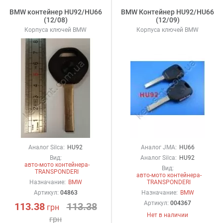
BMW контейнер HU92/HU66
BMW Контейнер HU92/HU66
(12/08)
(12/09)
Корпуса ключей BMW
Корпуса ключей BMW
Аналог Silca:
HU92
Аналог JMA:
HU66
Вид:
Аналог Silca:
HU92
авто-мото контейнера-
Вид:
TRANSPONDERI
авто-мото контейнера-
Назначание:
BMW
TRANSPONDERI
Артикул:
04863
Назначание:
BMW
Артикул:
004367
113.38
113.38
грн
Нет в наличии
грн