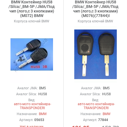
BMW Контейнер HU58
BMW Контейнер HU58
/Silca/_BM-5P /JMA/Под
/Silca/_BM-5P /JMA/Под
чип (лого,с 3 кнопками)
чип (лого,с 3 кнопками)
(M072) BMW
(M076)(77844)I
Корпуса ключей BMW
Корпуса ключей BMW
Аналог JMA:
BM5
Аналог JMA:
BM5
Аналог Silca:
HU58
Аналог Silca:
HU58
Вид:
Вид:
авто-мото контейнера-
авто-мото контейнера-
TRANSPONDERI
TRANSPONDERI
Назначание:
BMW
Назначание:
BMW
Артикул:
05653
Артикул:
77844
Нет в наличии