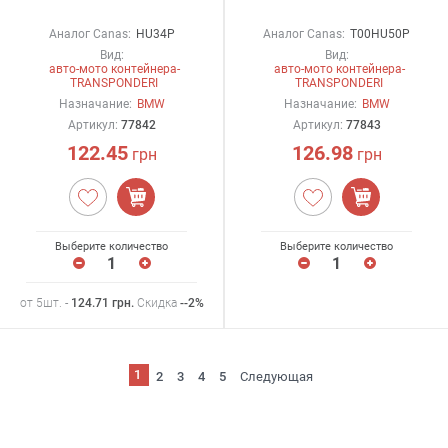
Аналог Canas:
HU34P
Аналог Canas:
T00HU50P
Вид:
Вид:
авто-мото контейнера-
авто-мото контейнера-
TRANSPONDERI
TRANSPONDERI
Назначание:
BMW
Назначание:
BMW
Артикул:
77842
Артикул:
77843
122.45
126.98
грн
грн
Выберите количество
Выберите количество
от 5шт. -
124.71
грн
.
Скидка
--2%
1
2
3
4
5
Следующая