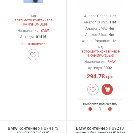
Вид:
Аналог Canas:
Нет
авто-мото контейнера-
Аналог CHINA:
Нет
TRANSPONDERI
Аналог JMA:
Нет
Назначание:
BMW
Аналог Silca:
Нет
Артикул:
01416
Аналог Украина:
Нет
Нет в наличии
Вид:
авто-мото контейнера-
TRANSPONDERI
Назначание:
BMW
Артикул:
0002
294.78
грн
Выберите количество
BMW Контейнер HU74T ¹3
BMW контейнер HU92 (3
(01.02.03/12/18)
кнопки без паза) (MB814)