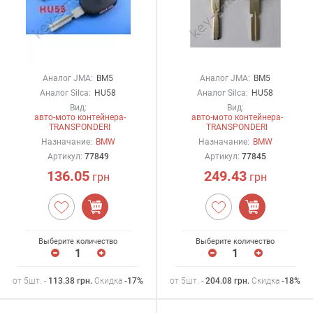
Аналог JMA:
BM5
Аналог JMA:
BM5
Аналог Silca:
HU58
Аналог Silca:
HU58
Вид:
Вид:
авто-мото контейнера-
авто-мото контейнера-
TRANSPONDERI
TRANSPONDERI
Назначание:
BMW
Назначание:
BMW
Артикул:
77849
Артикул:
77845
136.05
249.43
грн
грн
Выберите количество
Выберите количество
от 5шт. -
113.38
грн
.
Скидка
-17%
от 5шт. -
204.08
грн
.
Скидка
-18%