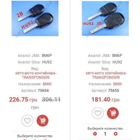
Аналог JMA:
BM6P
Аналог JMA:
BM6P
Аналог Silca:
HU92
Аналог Silca:
HU92
Вид:
Вид:
авто-мото контейнера-
авто-мото контейнера-
TRANSPONDERI
TRANSPONDERI
Назначание:
BMW
Назначание:
BMW
Артикул:
75654
Артикул:
75655
226.75
306.11
181.40
грн
грн
грн
Выберите количество
Выберите количество