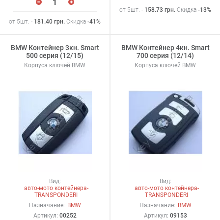
от 5шт. -
158.73
грн
.
Скидка
-13%
от 5шт. -
181.40
грн
.
Скидка
-41%
BMW Контейнер 3кн. Smart
BMW Контейнер 4кн. Smart
500 серия (12/15)
700 серия (12/14)
Корпуса ключей BMW
Корпуса ключей BMW
Вид:
Вид:
авто-мото контейнера-
авто-мото контейнера-
TRANSPONDERI
TRANSPONDERI
Назначание:
BMW
Назначание:
BMW
Артикул:
00252
Артикул:
09153