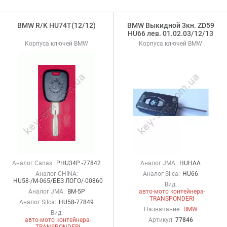
BMW R/K HU74T(12/12)
BMW Выкидной 3кн. ZD59
HU66 лев. 01.02.03/12/13
Корпуса ключей BMW
Корпуса ключей BMW
Аналог Canas:
PHU34P -77842
Аналог JMA:
HUHAA
Аналог CHINA:
Аналог Silca:
HU66
HU58-/M-065/БЕЗ ЛОГО/-00860
Вид:
Аналог JMA:
BM-5P
авто-мото контейнера-
TRANSPONDERI
Аналог Silca:
HU58-77849
Назначание:
BMW
Вид:
авто-мото контейнера-
Артикул:
77846
TRANSPONDERI