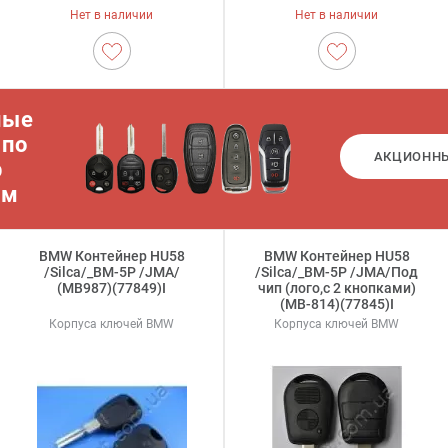
Нет в наличии
Нет в наличии
ные
 по
АКЦИОНН
р
ам
BMW Контейнер HU58
BMW Контейнер HU58
/Silca/_BM-5P /JMA/
/Silca/_BM-5P /JMA/Под
(MB987)(77849)I
чип (лого,с 2 кнопками)
(MB-814)(77845)I
Корпуса ключей BMW
Корпуса ключей BMW