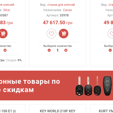
ля ключей
Вид:
станки для ключей
Вид:
ст
е:
Silca
Назначание:
Canas
Назн
03587
Артикул:
33978
Арт
.83
47 617.50
49 
грн
грн
личество
Выберите количество
Выбер
грн
.
Скидка
-9%
онные товары по
р скидкам
100 E1 (с
KEY WORLD 218F KEY
KURT YM