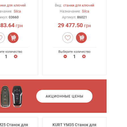
анки для ключей
Вид:
станки для ключей
ачание:
Silca
Назначание:
Silca
икул:
03660
Артикул:
86021
883.64
29 477.50
грн
грн
ите количество
Выберите количество
АКЦИОННЫЕ ЦЕНЫ
25 Станок для
KURT YM35 Станок для