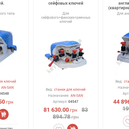
й.
сейфовых ключей
англи
(квартирн
ого типа
Для
Для ан
сейфового+финских+реечных
ключей
ля ключей
Вид:
ст
AN-SAN
Назна
Вид:
станки для ключей
04548
Арт
Назначание:
AN-SAN
50
44 89
грн
Артикул:
04547
19
81 630.00
83
грн
894.78
грн
личество