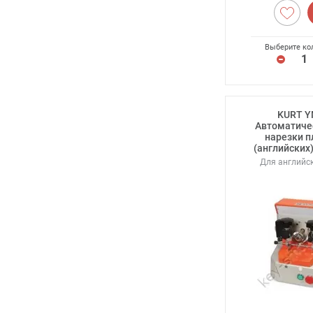
Выберите ко
KURT Y
Автоматиче
нарезки п
(английских
Для английск