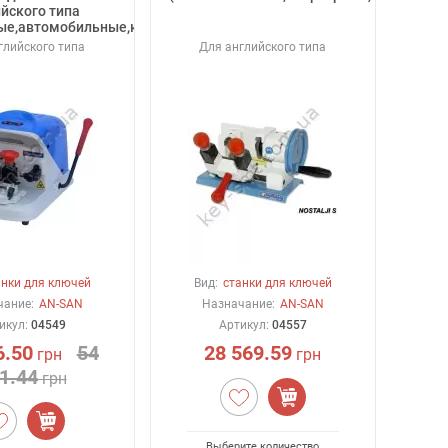
йского типа
ые,автомобильные,крестообразные).
глийского типа
Для английского типа
анки для ключей
Вид:
станки для ключей
чание:
AN-SAN
Назначание:
AN-SAN
икул:
04549
Артикул:
04557
6.50
54
28 569.59
грн
грн
1.44
грн
Выберите количество