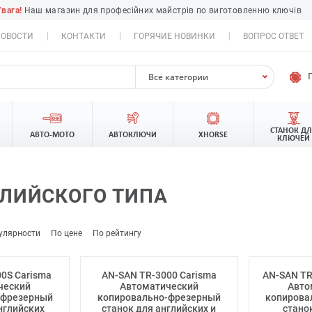
Увага!
Наш магазин для професійних майстрів по виготовленню ключів
ОВОСТИ
КОНТАКТИ
ГОРЯЧИЕ НОВИНКИ
ВОПРОС ОТВЕТ
Все категории
СТАНОК Д
АВТО-МОТО
АВТОКЛЮЧИ
XHORSE
КЛЮЧЕЙ
ГЛИЙСКОГО ТИПА
улярности
По цене
По рейтингу
0S Carisma
AN-SAN TR-3000 Carisma
AN-SAN TR
ческий
Автоматический
Авто
-фрезерный
копировально-фрезерный
копирова
нглийских
станок для английских и
стано