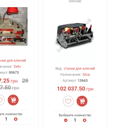
ключей
анки для ключей
ачание:
Defu
Вид:
станки для ключей
икул:
00673
Назначание:
Silca
7.25
29
грн
Артикул:
13663
7.50
грн
102 037.50
грн
ите количество
Выберите количество