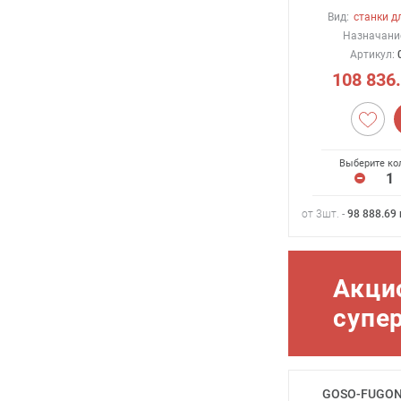
Вид:
станки д
Назначани
Артикул:
108 836
Выберите ко
от 3шт. -
98 888.69
Акци
супе
GOSO-FUGON 