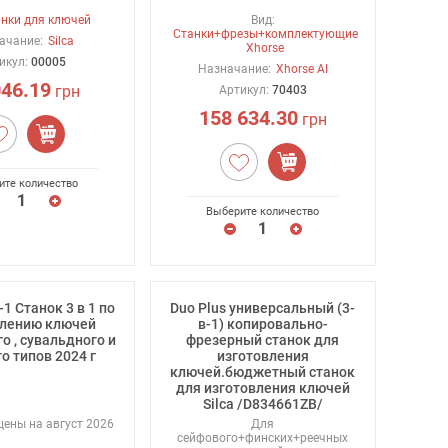
анки для ключей
Вид:
Станки+фрезы+комплектующие
ачание:
Silca
Xhorse
икул:
00005
Назначание:
Xhorse AI
046.19
грн
Артикул:
70403
158 634.30
грн
ите количество
Выберите количество
1 Станок 3 в 1 по
Duo Plus универсальный (3-
влению ключей
в-1) копировально-
о , сувальдного и
фрезерный станок для
о типов 2024 г
изготовления
ключей.бюджетный станок
для изготовления ключей
Silca /D834661ZB/
ены на август 2026
Для
сейфового+финских+реечных