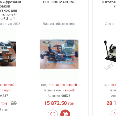
ми фрезами
CUTTING MACHINE
изготов
ровкой
Станок для
я ключей
ый 3-в-1
а август 2026
Для английского типа
Для ан
ля ключей
Вид:
станки для ключей
Вид:
ст
:
Fugon
Назначание:
Keyworld
Назн
04337
Артикул:
00526
Ар
29
15 872.50
28 
грн
грн
0
грн