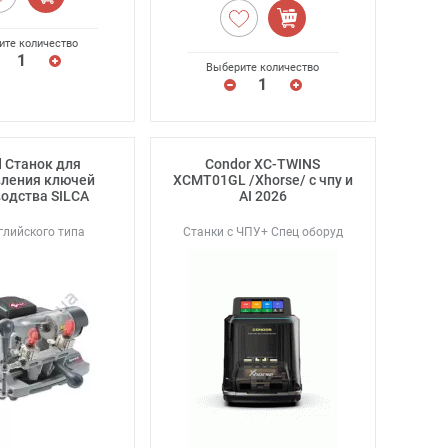
ите количество
Выберите количество
 Станок для
Condor XC-TWINS
вления ключей
XCMT01GL /Xhorse/ с чпу и
одства SILCA
AI 2026
глийского типа
Станки с ЧПУ+ Спец оборуд