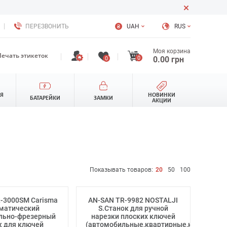
ПЕРЕЗВОНИТЬ
UAH
RUS
Моя корзина
Печать этикеток
0
0.00
грн
0
ЛЯ
НОВИНКИ
БАТАРЕЙКИ
ЗАМКИ
АКЦИИ
Показывать товаров:
20
50
100
-3000SM Carisma
AN-SAN TR-9982 NOSTALJI
матический
S.Станок для ручной
льно-фрезерный
нарезки плоских ключей
к для ключей
(автомобильные,квартирные,крестообра