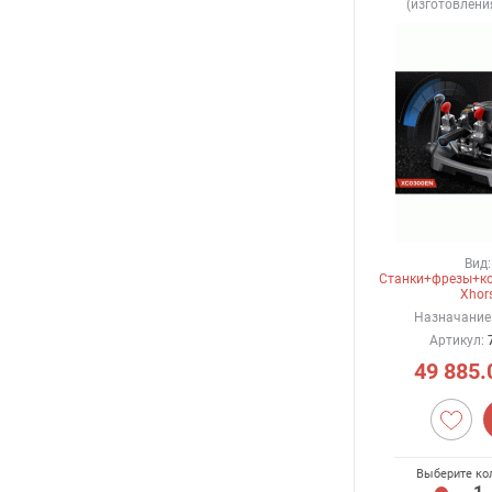
(изготовлен
Вид:
Станки+фрезы+к
Xhor
Назначание
Артикул:
49 885.
Выберите ко