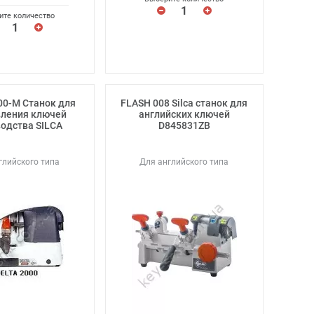
ите количество
00-M Станок для
FLASH 008 Silca станок для
вления ключей
английских ключей
одства SILCA
D845831ZB
глийского типа
Для английского типа