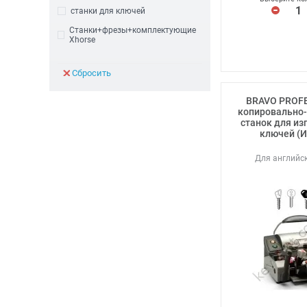
станки для ключей
Станки+фрезы+комплектующие
Xhorse
Сбросить
BRAVO PROFE
копировально
станок для из
ключей (И
Для английск