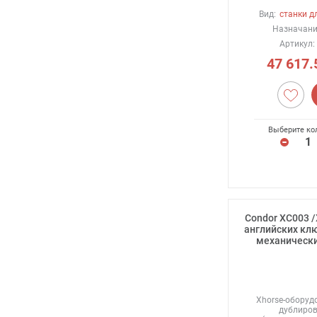
Вид:
станки д
Назначани
Артикул:
47 617.
Выберите ко
Condor XC003 /
английских кл
механически
Xhorse-оборуд
дублиро