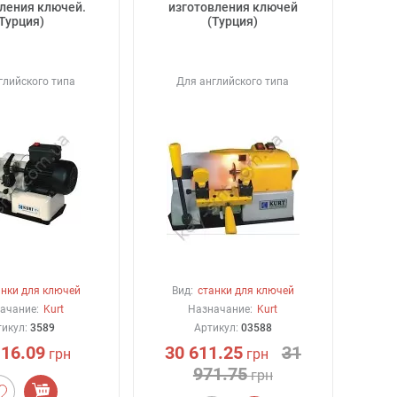
ления ключей.
изготовления ключей
(Турция)
(Турция)
глийского типа
Для английского типа
анки для ключей
Вид:
станки для ключей
ачание:
Kurt
Назначание:
Kurt
тикул:
3589
Артикул:
03588
116.09
30 611.25
31
грн
грн
971.75
грн