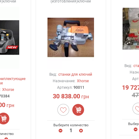
ия)ключей
(изготовления)ключей
Вид:
ст
Назн
Вид:
станки для ключей
омплектующие
Арт
Назначание:
Xhorse
se
19 72
Артикул:
90011
:
Xhorse
47
30 838.00
грн
70384
00
грн
Выбер
Выберите количество
личество