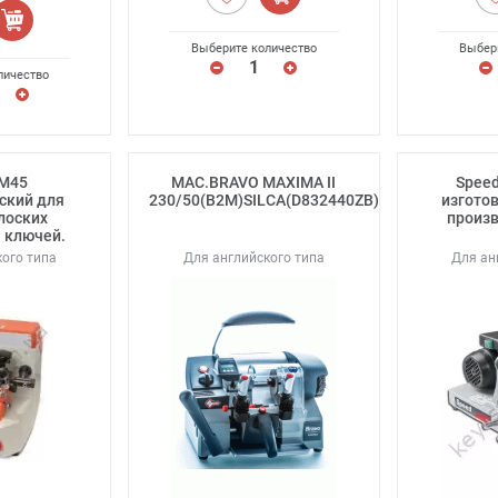
Выберите количество
Выбер
личество
M45
MAC.BRAVO MAXIMA II
Speed
ский для
230/50(B2M)SILCA(D832440ZB)
изгото
лоских
произв
) ключей.
ого типа
Для английского типа
Для ан