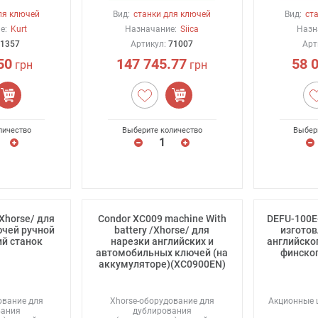
ля ключей
Вид:
станки для ключей
Вид:
ст
е:
Kurt
Назначание:
Siica
Назн
1357
Артикул:
71007
Арт
50
147 745.77
58 
грн
грн
личество
Выберите количество
Выбер
Xhorse/ для
Condor XC009 machine With
DEFU-100E-
ючей ручной
battery /Xhorse/ для
изгото
й станок
нарезки английских и
английског
автомобильных ключей (на
финског
аккумуляторе)(XC0900EN)
ование для
Xhorse-оборудование для
Акционные ц
вания
дублирования