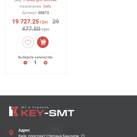
Вид:
станки для ключей
Назначание:
Defu
Артикул:
00673
19 727.25
29
грн
477.50
грн
Выберите количество
Адрес
Київ, проспект Степана Бандери, 21