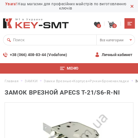
Увага!
Наш магазин для професійних майстрів по виготовленню
ключів
0
0
Все категории
+38 (066) 408-83-44 (Vodafone)
Личный кабинет
МЕНЮ
Главная
ЗАМКИ
Замки Врезные+корпуса+ручки+броненакладки
З
ЗАМОК ВРЕЗНОЙ APECS T-21/S6-R-NI