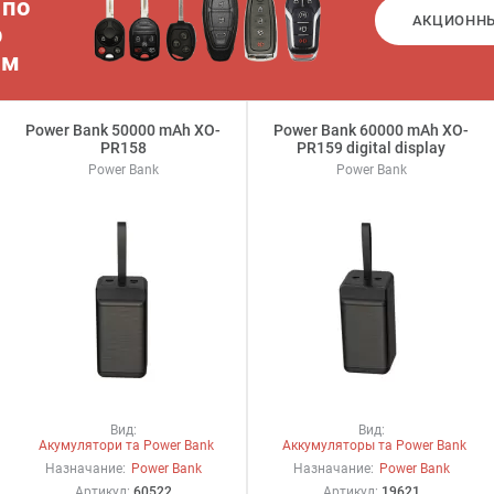
 по
АКЦИОНН
р
ам
Power Bank 50000 mAh XO-
Power Bank 60000 mAh XO-
PR158
PR159 digital display
Power Bank
Power Bank
Вид:
Вид:
Акумулятори та Power Bank
Аккумуляторы та Power Bank
Назначание:
Power Bank
Назначание:
Power Bank
Артикул:
60522
Артикул:
19621