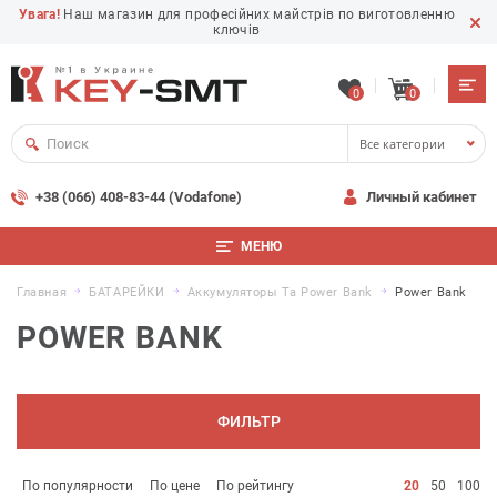
Увага!
Наш магазин для професійних майстрів по виготовленню
ключів
0
0
Все категории
+38 (066) 408-83-44 (Vodafone)
Личный кабинет
МЕНЮ
Главная
БАТАРЕЙКИ
Аккумуляторы Та Power Bank
Power Bank
POWER BANK
ФИЛЬТР
По популярности
По цене
По рейтингу
20
50
100