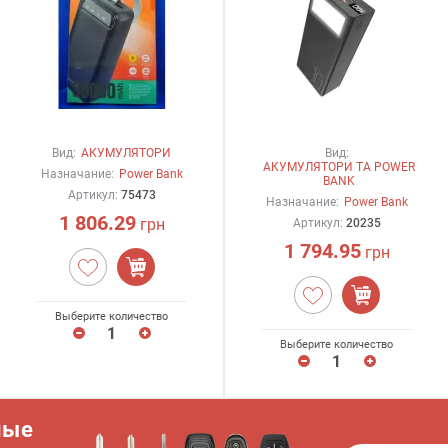
Вид:
АКУМУЛЯТОРИ
Вид:
АКУМУЛЯТОРИ ТА POWER
Назначание:
Power Bank
BANK
Артикул:
75473
Назначание:
Power Bank
1 806.29
грн
Артикул:
20235
1 794.95
грн
Выберите количество
Выберите количество
ные