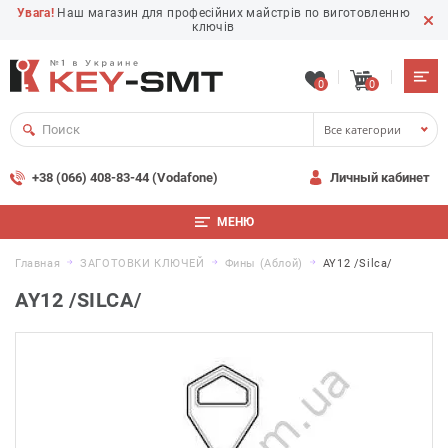
Увага!
Наш магазин для професійних майстрів по виготовленню
ключів
0
0
Все категории
+38 (066) 408-83-44 (Vodafone)
Личный кабинет
МЕНЮ
Главная
ЗАГОТОВКИ КЛЮЧЕЙ
Фины (Аблой)
AY12 /Silca/
AY12 /SILCA/