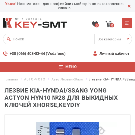
Увага!
Наш магазин для професійних майстрів по виготовленню
ключів
0
0
Все категории
+38 (066) 408-83-44 (Vodafone)
Личный кабинет
МЕНЮ
Главная
АВТО-МОТО
Авто Лезвия-Жало
Лезвие KIA-HYNDAI/SSan
ЛЕЗВИЕ KIA-HYNDAI/SSANG YONG
ACTYON HYN10 №28 ДЛЯ ВЫКИДНЫХ
КЛЮЧЕЙ XHORSE,KEYDIY