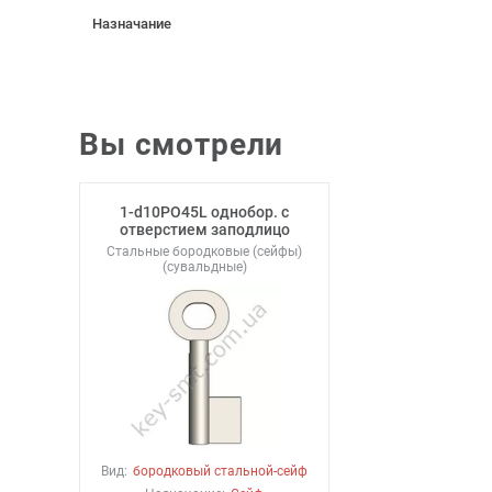
Назначание
Вы смотрели
1-d10РО45L однобор. с
отверстием заподлицо
Стальные бородковые (сейфы)
(сувальдные)
Вид:
бородковый стальной-сейф