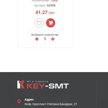
Назначание:
Сейф
Артикул:
62598
41.27
грн
Выберите количество
Адрес
Київ, проспект Степана Бандери, 21