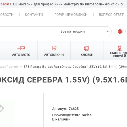
Увага!
Наш магазин для професійних майстрів по виготовленню ключів
ОВОСТИ
КОНТАКТИ
ГОРЯЧИЕ НОВИНКИ
ВОПРОС ОТВЕТ
Все категории
СТАНОК Д
АВТО-МОТО
АВТОКЛЮЧИ
XHORSE
КЛЮЧЕЙ
ков+разное
373 Renata Батарейка (оксид Серебра 1.55V) (9.5x1.6mm) (29m
КСИД СЕРЕБРА 1.55V) (9.5X1.
Артикул:
74625
Производитель:
Swiss
В наличии