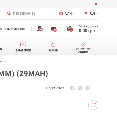
ПЕРЕЗВОНИТЬ
UAH
RUS
Моя корзина
Печать этикеток
0
0.00
грн
0
ЛЯ
НОВИНКИ
БАТАРЕЙКИ
ЗАМКИ
АКЦИИ
Ah)
6MM) (29MAH)
Поделиться