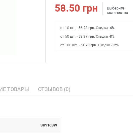
58.50
грн
Выберите
количество
от 10 шт. -
56.23
грн
.
Скидка
-4%
от 50 шт. -
53.97
грн
.
Скидка
-8%
от 100 шт. -
51.70
грн
.
Скидка
-12%
ИЕ ТОВАРЫ
ОТЗЫВОВ (0)
SR916SW