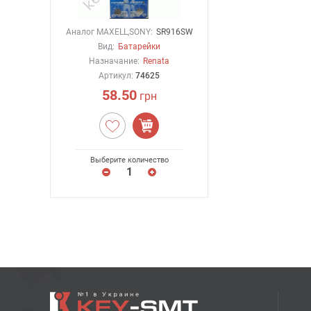
Аналог MAXELL,SONY:
SR916SW
Вид:
Батарейки
Назначание:
Renata
Артикул:
74625
58.50
грн
Выберите количество