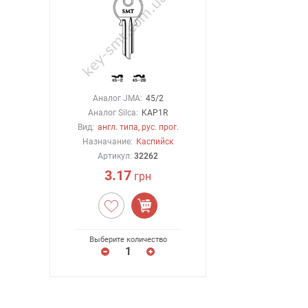
Аналог JMA:
45/2
Аналог Silca:
KAP1R
Вид:
англ. типа, рус. прог.
Назначание:
Каспийск
Артикул:
32262
3.17
грн
Выберите количество