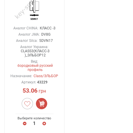
Аналог CHINA:
КЛАСС -3
Аналог JMA:
DV8G
Аналог Silca:
5DVN17
Аналог Украина:
CLASS3(КЛАСС-3
)_ЭЛЬБОР12
Вид:
бородковый русский
профиль
Назначание:
Class/ЭЛЬБОР
Артикул:
43229
53.06
грн
Выберите количество