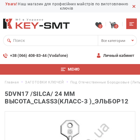
Увага!
Наш магазин для професійних майстрів по виготовленню
ключів
0
0
Все категории
+38 (066) 408-83-44 (Vodafone)
Личный кабинет
МЕНЮ
Главная
ЗАГОТОВКИ КЛЮЧЕЙ
Под Отечественные Бородковые (лить
5DVN17 /SILCA/ 24 ММ
ВЫСОТА_CLASS3(КЛАСС-3 )_ЭЛЬБОР12