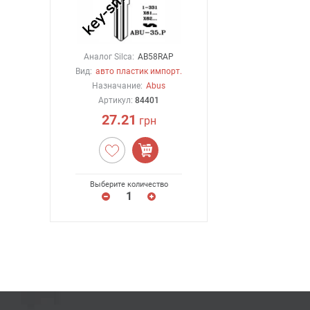
Аналог Silca:
AB58RAP
Вид:
авто пластик импорт.
Назначание:
Abus
Артикул:
84401
27.21
грн
Выберите количество