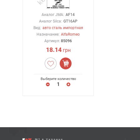
Аналог JMA:
AF14
Аналог Silca:
GT16AP
Вид:
авто сталь импортная
Назначание:
AlfaRomeo
Артикул:
85096
18.14
грн
Выберите количество