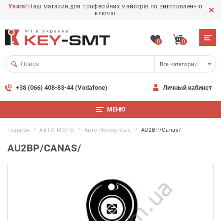
Увага!
Наш магазин для професійних майстрів по виготовленню
ключів
0
0
Все категории
+38 (066) 408-83-44 (Vodafone)
Личный кабинет
МЕНЮ
Главная
АВТО-МОТО
Авто Импортные
AU2BP/Canas/
AU2BP/CANAS/