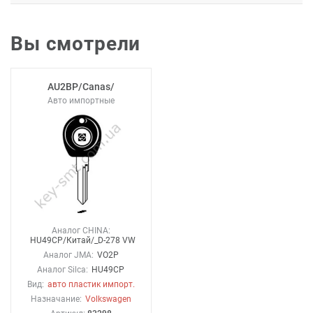
Вы смотрели
AU2BP/Canas/
Авто импортные
Аналог CHINA:
HU49CP/Китай/_D-278 VW
Аналог JMA:
VO2P
Аналог Silca:
HU49CP
Вид:
авто пластик импорт.
Назначание:
Volkswagen