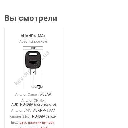
Вы смотрели
AUAHP/JMA/
Авто импортные
Аналог Canas:
AU2AP
Аналог CHINA:
AUDI-HU49BP (лого-золото)
Аналог JMA:
AUAHP/JMA/
Аналог Silca:
HU49BP /Silca/
Вид:
авто пластик импорт.