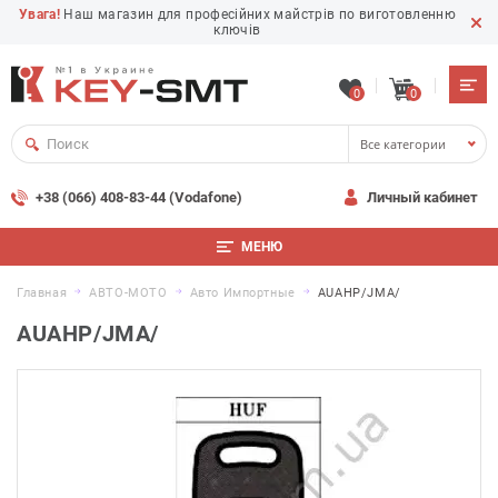
Увага!
Наш магазин для професійних майстрів по виготовленню
ключів
0
0
Все категории
+38 (066) 408-83-44 (Vodafone)
Личный кабинет
МЕНЮ
Главная
АВТО-МОТО
Авто Импортные
AUAHP/JMA/
AUAHP/JMA/