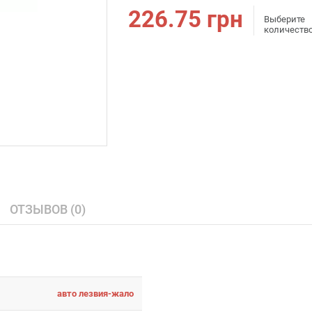
226.75
грн
Выберите
количеств
ОТЗЫВОВ (0)
авто лезвия-жало