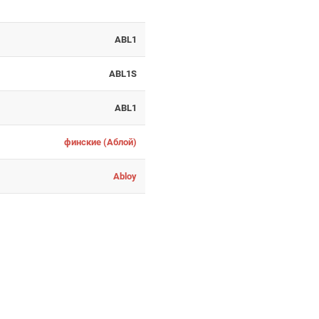
ABL1
ABL1S
ABL1
финские (Аблой)
Abloy