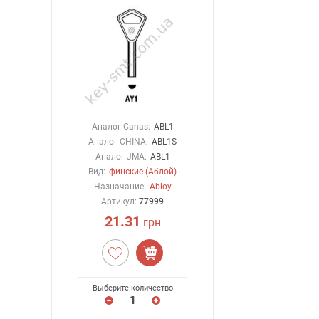
Аналог Canas:
ABL1
Аналог CHINA:
ABL1S
Аналог JMA:
ABL1
Вид:
финские (Аблой)
Назначание:
Abloy
Артикул:
77999
21.31
грн
Выберите количество