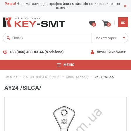
Увага!
Наш магазин для професійних майстрів по виготовленню
ключів
0
0
Все категории
+38 (066) 408-83-44 (Vodafone)
Личный кабинет
МЕНЮ
Главная
ЗАГОТОВКИ КЛЮЧЕЙ
Фины (Аблой)
AY24 /Silca/
AY24 /SILCA/