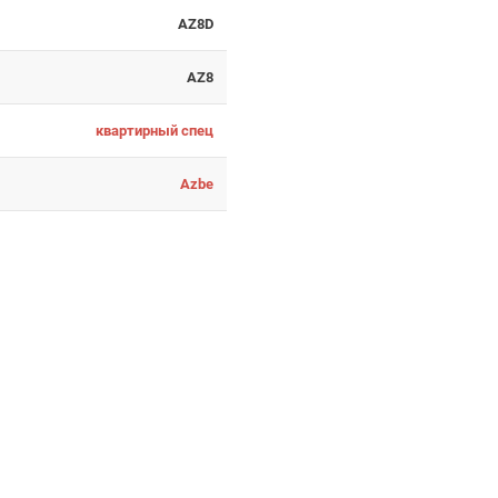
AZ8D
AZ8
квартирный спец
Azbe