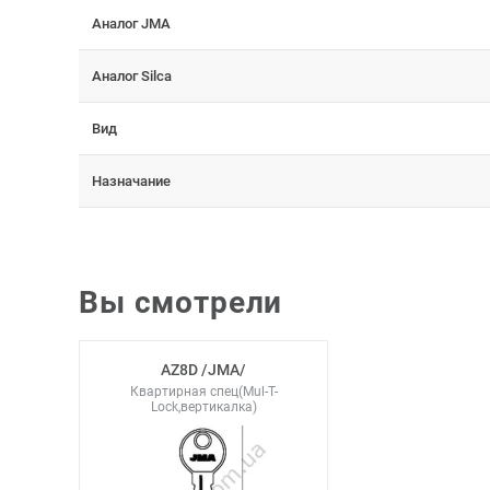
Аналог JMA
Аналог Silca
Вид
Назначание
Вы смотрели
AZ8D /JMA/
Квартирная спец(Mul-T-
Lock,вертикалка)