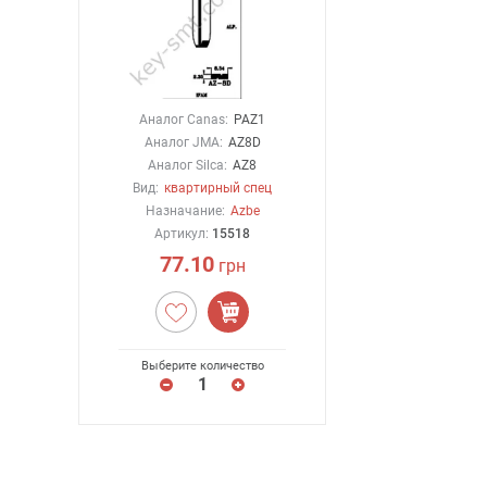
Аналог Canas:
PAZ1
Аналог JMA:
AZ8D
Аналог Silca:
AZ8
Вид:
квартирный спец
Назначание:
Azbe
Артикул:
15518
77.10
грн
Выберите количество