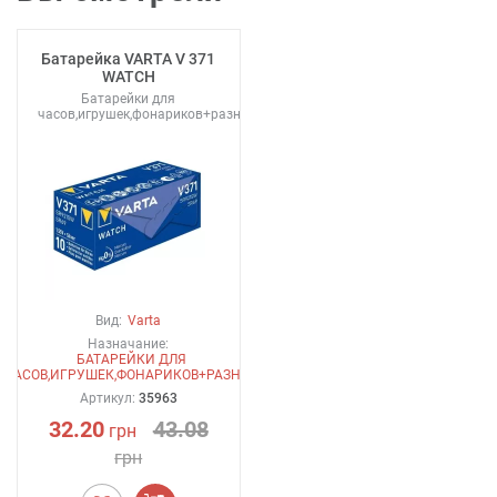
Батарейка VARTA V 371
WATCH
Батарейки для
часов,игрушек,фонариков+разное
Вид:
Varta
Назначание:
БАТАРЕЙКИ ДЛЯ
ЧАСОВ,ИГРУШЕК,ФОНАРИКОВ+РАЗНОЕ
Артикул:
35963
32.20
43.08
грн
грн