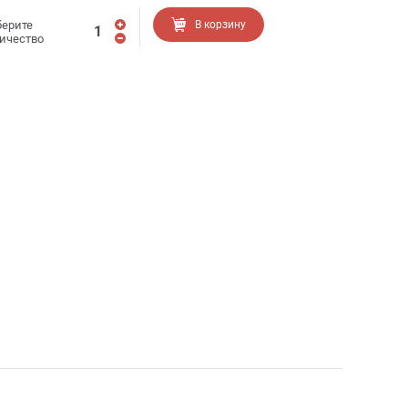
ерите
В корзину
ичество