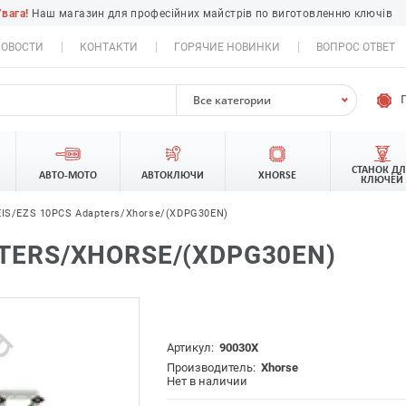
Увага!
Наш магазин для професійних майстрів по виготовленню ключів
ОВОСТИ
КОНТАКТИ
ГОРЯЧИЕ НОВИНКИ
ВОПРОС ОТВЕТ
Все категории
СТАНОК Д
АВТО-МОТО
АВТОКЛЮЧИ
XHORSE
КЛЮЧЕЙ
IS/EZS 10PCS Adapters/Xhorse/(XDPG30EN)
PTERS/XHORSE/(XDPG30EN)
Артикул:
90030X
Производитель:
Xhorse
Нет в наличии