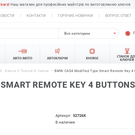
Увага!
Наш магазин для професійних майстрів по виготовленню ключів
ОВОСТИ
КОНТАКТИ
ГОРЯЧИЕ НОВИНКИ
ВОПРОС ОТВЕТ
Все категории
СТАНОК Д
АВТО-МОТО
АВТОКЛЮЧИ
XHORSE
КЛЮЧЕЙ
 , Ключи С Платой И Чипом
BMW CAS4 Modified Type Smart Remote Key 4 
 SMART REMOTE KEY 4 BUTTONS 
Артикул:
52726X
В наличии