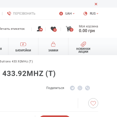
ПЕРЕЗВОНИТЬ
UAH
RUS
Моя корзина
Печать этикеток
0
0.00
грн
0
ЛЯ
НОВИНКИ
БАТАРЕЙКИ
ЗАМКИ
АКЦИИ
Buttons 433.92MHz (T)
433.92MHZ (T)
Поделиться