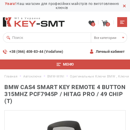
Увага!
Наш магазин для професійних майстрів по виготовленню
ключів
0
0
Все категории
+38 (066) 408-83-44 (Vodafone)
Личный кабинет
МЕНЮ
Главная
Автоключи
BMW-MINI
Оригинальные Ключи BMW , Ключи 
BMW CAS4 SMART KEY REMOTE 4 BUTTON
315MHZ PCF7945P / HITAG PRO / 49 CHIP
(T)