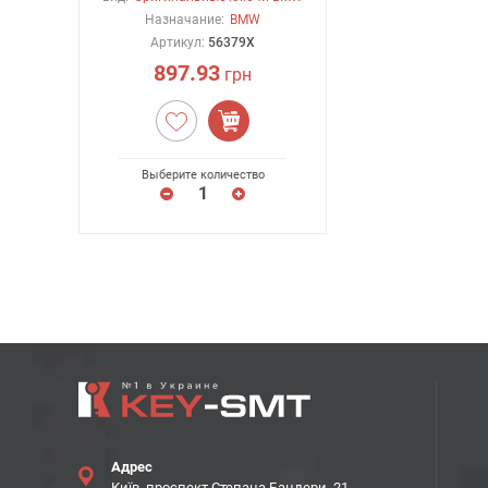
Назначание:
BMW
Артикул:
56379X
897.93
грн
Выберите количество
Адрес
Київ, проспект Степана Бандери, 21