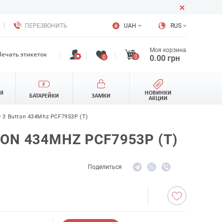
ПЕРЕЗВОНИТЬ
UAH
RUS
Моя корзина
Печать этикеток
0
0.00
грн
0
ЛЯ
НОВИНКИ
БАТАРЕЙКИ
ЗАМКИ
АКЦИИ
 3 Button 434Mhz PCF7953P (T)
ON 434MHZ PCF7953P (T)
Поделиться