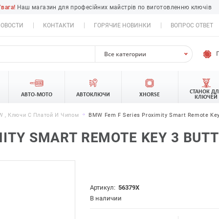
Увага!
Наш магазин для професійних майстрів по виготовленню ключів
ОВОСТИ
КОНТАКТИ
ГОРЯЧИЕ НОВИНКИ
ВОПРОС ОТВЕТ
Все категории
СТАНОК Д
АВТО-МОТО
АВТОКЛЮЧИ
XHORSE
КЛЮЧЕЙ
 , Ключи С Платой И Чипом
BMW Fem F Series Proximity Smart Remote Key
MITY SMART REMOTE KEY 3 BUTT
Артикул:
56379X
В наличии