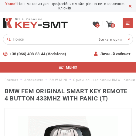
Увага!
Наш магазин для професійних майстрів по виготовленню
ключів
0
0
Все категории
+38 (066) 408-83-44 (Vodafone)
Личный кабинет
МЕНЮ
Главная
Автоключи
BMW-MINI
Оригинальные Ключи BMW , Ключи 
BMW FEM ORIGINAL SMART KEY REMOTE
4 BUTTON 433MHZ WITH PANIC (T)