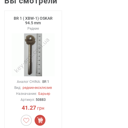
Вы смотрели
BR 1 ( XBW-1) OSKAR
94.5 mm
Редкие
Аналог CHINA:
BR 1
Вид:
редкие-ексклюзив
Назначание:
Барьер
Артикул:
50883
41.27
грн