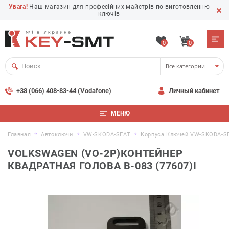
Увага!
Наш магазин для професійних майстрів по виготовленню
ключів
0
0
Все категории
+38 (066) 408-83-44 (Vodafone)
Личный кабинет
МЕНЮ
Главная
Автоключи
VW-SKODA-SEAT
Корпуса Ключей VW-SKODA-S
VOLKSWAGEN (VO-2P)КОНТЕЙНЕР
КВАДРАТНАЯ ГОЛОВА В-083 (77607)I