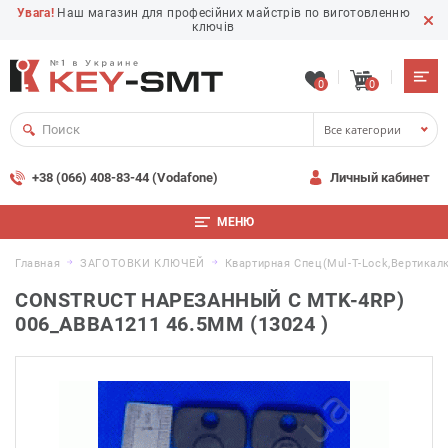
Увага!
Наш магазин для професійних майстрів по виготовленню
ключів
0
0
Все категории
+38 (066) 408-83-44 (Vodafone)
Личный кабинет
МЕНЮ
Главная
ЗАГОТОВКИ КЛЮЧЕЙ
Квартирная Спец(Mul-T-Lock,вертикал
CONSTRUCT НАРЕЗАННЫЙ С MTK-4RP)
006_ABBA1211 46.5MM (13024 )